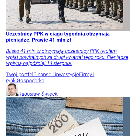
Uczestnicy PPK w ciągu tygodnia otrzymają
pieniądze. Prawie 41 mln zł
Blisko 41 mln zł otrzymają uczestnicy PPK tytułem
wpłat powitalnych za drugi kwartał tego roku. Pieniądze
wpłyną najpóźniej 14 sierpnia.
Twój portfel
Finanse i inwestycje
Firmy i
rynki
Gospodarka
Radosław
Święcki