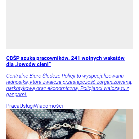
CBŚP szuka pracowników. 241 wolnych wakatów
dla „łowców cieni”
Centralne Biuro Śledcze Policji to wyspecjalizowana
jednostka, która zwalcza przestępczość zorganizowaną,
narkotykową oraz ekonomiczną. Policjanci walczą tu z
gangami.
Praca
Usługi
Wiadomości