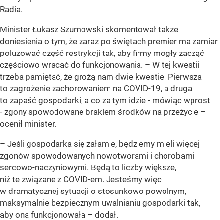
Radia.
Minister Łukasz Szumowski skomentował także
doniesienia o tym, że zaraz po świętach premier ma zamiar
poluzować część restrykcji tak, aby firmy mogły zacząć
częściowo wracać do funkcjonowania.
– W tej kwestii
trzeba pamiętać, że grożą nam dwie kwestie. Pierwsza
to zagrożenie zachorowaniem na
COVID-19
, a druga
to zapaść gospodarki, a co za tym idzie - mówiąc wprost
- zgony spowodowane brakiem środków na przeżycie –
ocenił minister.
– Jeśli gospodarka się załamie, będziemy mieli więcej
zgonów spowodowanych nowotworami i chorobami
sercowo-naczyniowymi. Będą to liczby większe,
niż te związane z COVID-em. Jesteśmy więc
w dramatycznej sytuacji o stosunkowo powolnym,
maksymalnie bezpiecznym uwalnianiu gospodarki tak,
aby ona funkcjonowała – dodał.