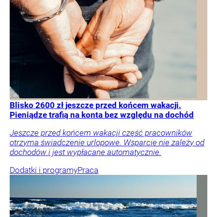
Blisko 2600 zł jeszcze przed końcem wakacji.
Pieniądze trafią na konta bez względu na dochód
Jeszcze przed końcem wakacji część pracowników
otrzyma świadczenie urlopowe. Wsparcie nie zależy od
dochodów i jest wypłacane automatycznie.
Dodatki i programy
Praca