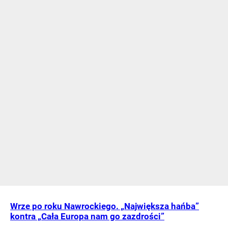
Wrze po roku Nawrockiego. „Największa hańba”
kontra „Cała Europa nam go zazdrości”