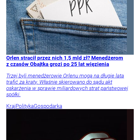
Orlen stracił przez nich 1,5 mld zł? Menedżerom
z czasów Obajtka grozi po 25 lat więzienia
Trzej byli menedżerowie Orlenu mogą na długie lata
trafić za kraty. Właśnie skierowano do sądu akt
oskarżenia w sprawie miliardowych strat państwowej
spółki.
Kraj
Polityka
Gospodarka