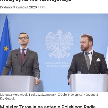
Dodano:
9
kwietnia
2020
11:05
Mateusz Morawiecki i Łukasz Szumowski
Źródło:
Newspix.pl
/
Grzegorz
Krzyżewski
Minister Zdrowia na antenie Polskiego Radia