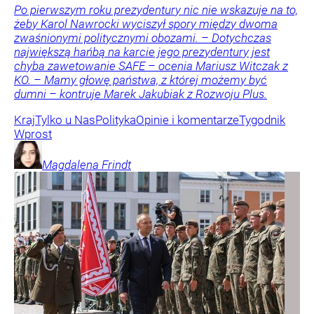
Po pierwszym roku prezydentury nic nie wskazuje na to,
żeby Karol Nawrocki wyciszył spory między dwoma
zwaśnionymi politycznymi obozami. – Dotychczas
największą hańbą na karcie jego prezydentury jest
chyba zawetowanie SAFE – ocenia Mariusz Witczak z
KO. – Mamy głowę państwa, z której możemy być
dumni – kontruje Marek Jakubiak z Rozwoju Plus.
Kraj
Tylko u Nas
Polityka
Opinie i komentarze
Tygodnik
Wprost
Magdalena
Frindt