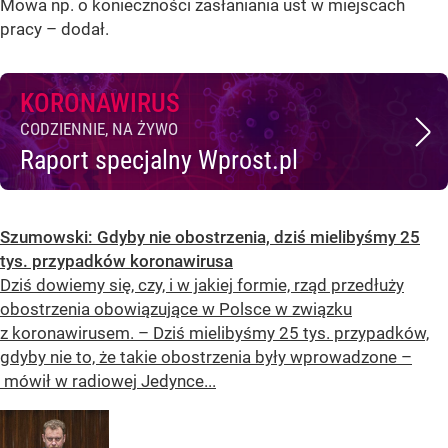
Mowa np. o konieczności zasłaniania ust w miejscach
pracy – dodał.
KORONAWIRUS
CODZIENNIE, NA ŻYWO
Raport specjalny Wprost.pl
Szumowski: Gdyby nie obostrzenia, dziś mielibyśmy 25
tys. przypadków koronawirusa
Dziś dowiemy się, czy, i w jakiej formie, rząd przedłuży
obostrzenia obowiązujące w Polsce w związku
z koronawirusem. – Dziś mielibyśmy 25 tys. przypadków,
gdyby nie to, że takie obostrzenia były wprowadzone –
mówił w radiowej Jedynce...