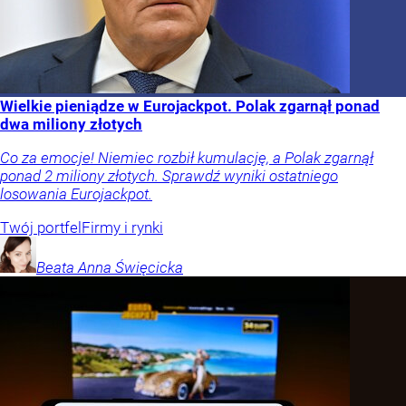
Wielkie pieniądze w Eurojackpot. Polak zgarnął ponad
dwa miliony złotych
Co za emocje! Niemiec rozbił kumulację, a Polak zgarnął
ponad 2 miliony złotych. Sprawdź wyniki ostatniego
losowania Eurojackpot.
Twój portfel
Firmy i rynki
Beata Anna
Święcicka