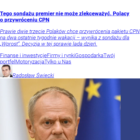
Tego sondażu premier nie może zlekceważyć. Polacy
o przywróceniu CPN
Prawie dwie trzecie Polaków chce przywrócenia pakietu CPN
na dwa ostatnie tygodnie wakacji – wynika z sondażu dla
„Wprost”. Decyzja w tej sprawie lada dzień.
Finanse i inwestycje
Firmy i rynki
Gospodarka
Twój
portfel
Motoryzacja
Tylko u Nas
Radosław
Święcki