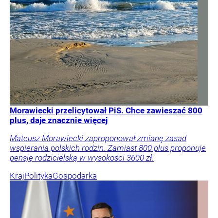
Morawiecki przelicytował PiS. Chce zawieszać 800
plus, daje znacznie więcej
Mateusz Morawiecki zaproponował zmianę zasad
wspierania polskich rodzin. Zamiast 800 plus proponuje
pensję rodzicielską w wysokości 3600 zł.
Kraj
Polityka
Gospodarka