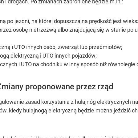
h i drogach. Po zmianach zabronione będzie m.in.:
ną po jezdni, na której dopuszczalna prędkość jest więks
rzez osobę nietrzeźwą albo znajdującą się w stanie po 
czną i UTO innych osób, zwierząt lub przedmiotów;
nogą elektryczną i UTO innych pojazdów;
ycznych i UTO na chodniku w inny sposób niż równolegle 
 Zmiany proponowane przez rząd
gulowanie zasad korzystania z hulajnóg elektrycznych n
, kiedy hulajnogą elektryczną będzie można jeździć ch