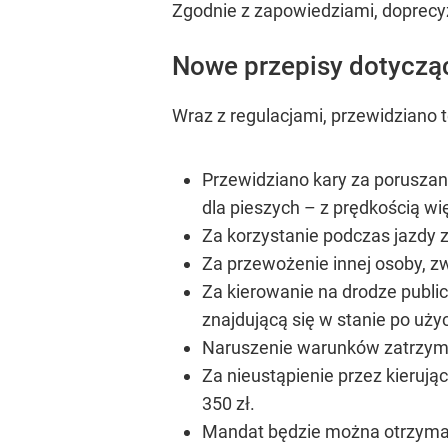
Zgodnie z zapowiedziami, doprecy
Nowe przepisy dotyczące
Wraz z regulacjami, przewidziano 
Przewidziano kary za poruszan
dla pieszych – z prędkością w
Za korzystanie podczas jazdy z
Za przewożenie innej osoby, zw
Za kierowanie na drodze publi
znajdującą się w stanie po uży
Naruszenie warunków zatrzyman
Za nieustąpienie przez kieruj
350 zł.
Mandat będzie można otrzymać