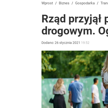
Wprost
/
Biznes
/
Gospodarka
/
Tra
Rząd przyjął 
drogowym. Og
Dodano:
26
stycznia
2021
19:52