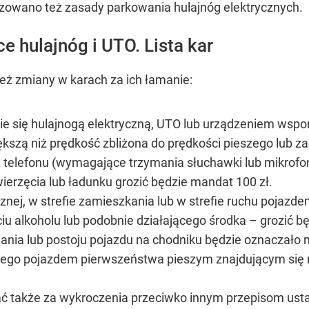
zowano też zasady parkowania hulajnóg elektrycznych.
 hulajnóg i UTO. Lista kar
też zmiany w karach za ich łamanie:
ie się hulajnogą elektryczną, UTO lub urządzeniem wsp
iększą niż prędkość zbliżona do prędkości pieszego lub
 telefonu (wymagające trzymania słuchawki lub mikrofon
ierzęcia lub ładunku grozić będzie mandat 100 zł.
cznej, w strefie zamieszkania lub w strefie ruchu pojaz
ciu alkoholu lub podobnie działającego środka – grozić b
ia lub postoju pojazdu na chodniku będzie oznaczało 
ącego pojazdem pierwszeństwa pieszym znajdującym się 
 także za wykroczenia przeciwko innym przepisom ust