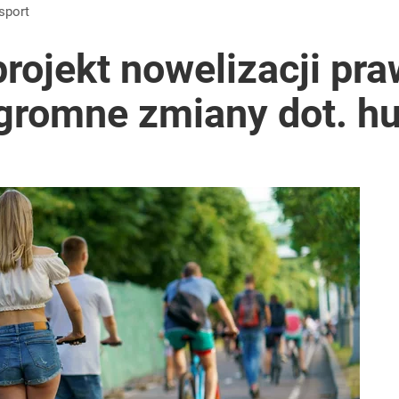
nsport
projekt nowelizacji pr
romne zmiany dot. hu