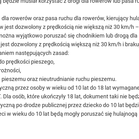
ą będzie musiał korzystać z drogi dla rowerów lub pasa
 dla rowerów oraz pasa ruchu dla rowerów, kierujący hu
dów jest dozwolony z prędkością nie większą niż 30 km/h
można wyjątkowo poruszać się chodnikiem lub drogą dla 
w jest dozwolony z prędkością większą niż 30 km/h i brak
aniem następujących zasad:
 do prędkości pieszego,
rożności,
 pieszemu oraz nieutrudnianie ruchu pieszemu.
ryczną przez osoby w wieku od 10 lat do 18 lat wymagan
T. Dla osób, które ukończyły 18 lat, dokument taki nie b
ryczną po drodze publicznej przez dziecko do 10 lat będz
eci w wieku do 10 lat będą mogły poruszać się hulajnogą 