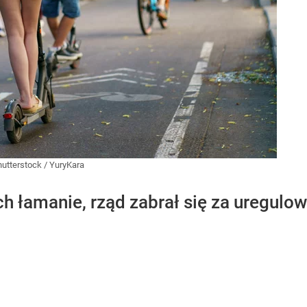
hutterstock
/
YuryKara
ch łamanie, rząd zabrał się za uregul