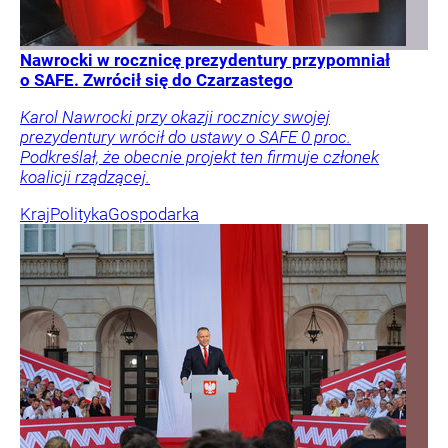
Nawrocki w rocznicę prezydentury przypomniał
o SAFE. Zwrócił się do Czarzastego
Karol Nawrocki przy okazji rocznicy swojej
prezydentury wrócił do ustawy o SAFE 0 proc.
Podkreślał, że obecnie projekt ten firmuje członek
koalicji rządzącej.
Kraj
Polityka
Gospodarka