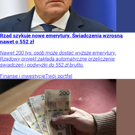
Rząd szykuje nowe emerytury. Świadczenia wzrosną
nawet o 552 zł
Nawet 200 tys. osób może dostać wyższe emerytury.
Rządowy projekt zakłada automatyczne przeliczenie
świadczeń i podwyżki do 552 zł brutto.
Finanse i inwestycje
Twój portfel