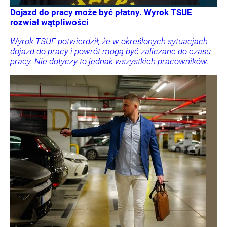
Dojazd do pracy może być płatny. Wyrok TSUE
rozwiał wątpliwości
Wyrok TSUE potwierdził, że w określonych sytuacjach
dojazd do pracy i powrót mogą być zaliczane do czasu
pracy. Nie dotyczy to jednak wszystkich pracowników.