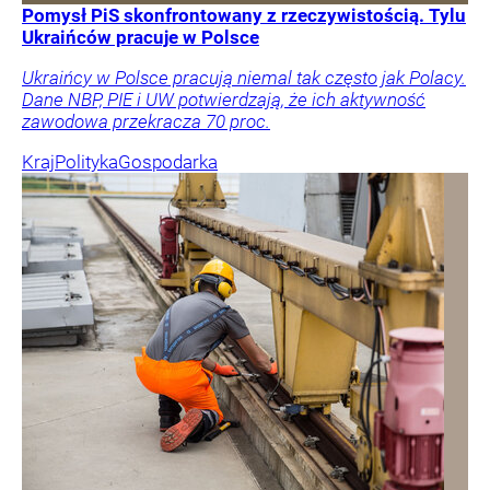
Pomysł PiS skonfrontowany z rzeczywistością. Tylu
Ukraińców pracuje w Polsce
Ukraińcy w Polsce pracują niemal tak często jak Polacy.
Dane NBP, PIE i UW potwierdzają, że ich aktywność
zawodowa przekracza 70 proc.
Kraj
Polityka
Gospodarka