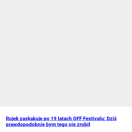
Rojek zaskakuje po 19 latach OFF Festivalu: Dziś
prawdopodobnie bym tego nie zrobił