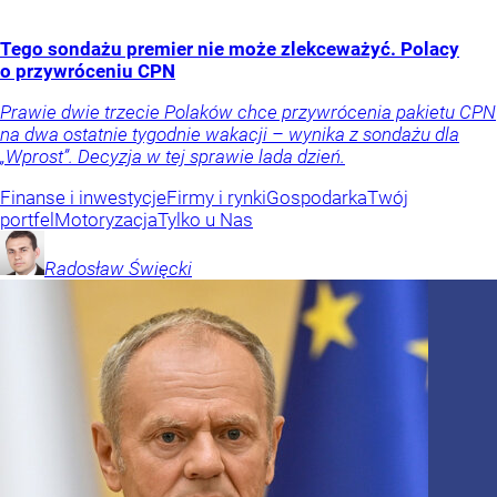
Tego sondażu premier nie może zlekceważyć. Polacy
o przywróceniu CPN
Prawie dwie trzecie Polaków chce przywrócenia pakietu CPN
na dwa ostatnie tygodnie wakacji – wynika z sondażu dla
„Wprost”. Decyzja w tej sprawie lada dzień.
Finanse i inwestycje
Firmy i rynki
Gospodarka
Twój
portfel
Motoryzacja
Tylko u Nas
Radosław
Święcki