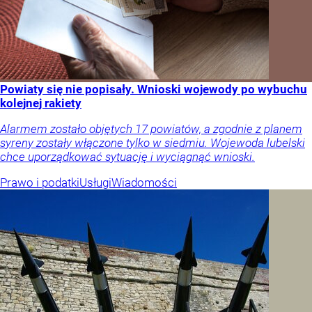
Powiaty się nie popisały. Wnioski wojewody po wybuchu
kolejnej rakiety
Alarmem zostało objętych 17 powiatów, a zgodnie z planem
syreny zostały włączone tylko w siedmiu. Wojewoda lubelski
chce uporządkować sytuację i wyciągnąć wnioski.
Prawo i podatki
Usługi
Wiadomości