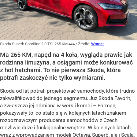
Skoda Superb Sportline 2.0 TSI 265 KM 4x4
/ Źródło:
Wprost
Ma 265 KM, napęd na 4 koła, wygląda prawie jak
rodzinna limuzyna, a osiągami może konkurować
z hot hatchami. To nie pierwsza Skoda, która
potrafi zaskoczyć nie tylko wymiarami.
Skoda od lat potrafi projektować samochody, które trudno
zakwalifikować do jednego segmentu. Już Skoda Favorit,
a zwłaszcza jej odmiana w wersji kombi – Forman,
pokazywały to, co stało się w kolejnych latach znakiem
rozpoznawczym producenta samochodów z Czech:
możliwie duże i funkcjonalne wnętrze. W kolejnych latach,
wraz z wprowadzaniem modeli Octavia, Superb, ale i Scala,