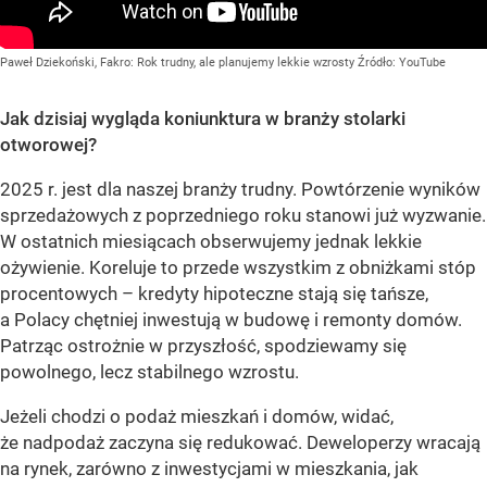
Paweł Dziekoński, Fakro: Rok trudny, ale planujemy lekkie wzrosty
Źródło:
YouTube
Jak dzisiaj wygląda koniunktura w branży stolarki
otworowej?
2025 r. jest dla naszej branży trudny. Powtórzenie wyników
sprzedażowych z poprzedniego roku stanowi już wyzwanie.
W ostatnich miesiącach obserwujemy jednak lekkie
ożywienie. Koreluje to przede wszystkim z obniżkami stóp
procentowych – kredyty hipoteczne stają się tańsze,
a Polacy chętniej inwestują w budowę i remonty domów.
Patrząc ostrożnie w przyszłość, spodziewamy się
powolnego, lecz stabilnego wzrostu.
Jeżeli chodzi o podaż mieszkań i domów, widać,
że nadpodaż zaczyna się redukować. Deweloperzy wracają
na rynek, zarówno z inwestycjami w mieszkania, jak