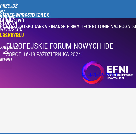
PRZEJDŹ
NA
BIZNES WPROST
STRONĘ
OPINIE
TWÓJ
GŁÓWNĄ
PORTFEL
GOSPODARKA
FINANSE
FIRMY
TECHNOLOGIE
NAJBOGATSI
WPROST.PL
UBSKRYBUJ
EUROPEJSKIE FORUM NOWYCH IDEI
ZALOGUJ
SOPOT, 16-18 PAŹDZIERNIKA 2024
MENU
Europejskie Forum
Nowych Idei