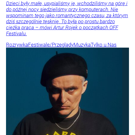
Dzieci były małe, usypialiśmy je, wchodziliśmy na górę i
do późnej nocy siedzieliśmy przy komputerach. Nie
wspominam tego jako romantycznego czasu, za którym
dziś szczególnie tęsknię. To była po prostu bardzo
ciężka praca – mówi Artur Rojek o początkach OFF
Festivalu.
Rozrywka
Festiwale/Przeglądy
Muzyka
Tylko u Nas