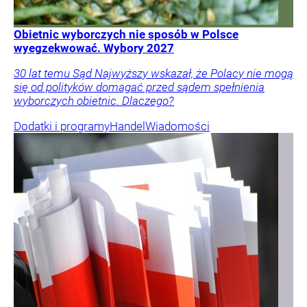
Obietnic wyborczych nie sposób w Polsce
wyegzekwować. Wybory 2027
30 lat temu Sąd Najwyższy wskazał, że Polacy nie mogą
się od polityków domagać przed sądem spełnienia
wyborczych obietnic. Dlaczego?
Dodatki i programy
Handel
Wiadomości