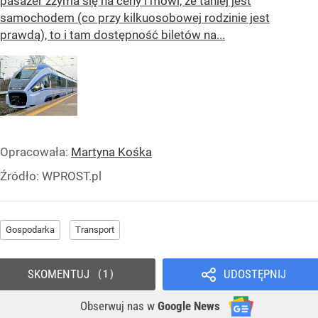
pasażer zżyma się na ceny i mówi, że taniej jest
samochodem (co przy kilkuosobowej rodzinie jest
prawdą), to i tam dostępność biletów na...
Opracowała:
Martyna Kośka
Źródło:
WPROST.pl
Gospodarka
Transport
SKOMENTUJ
UDOSTĘPNIJ
1
Obserwuj nas
w
Google News