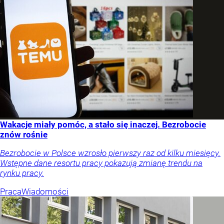
Wakacje miały pomóc, a stało się inaczej. Bezrobocie
znów rośnie
Bezrobocie w Polsce wzrosło pierwszy raz od kilku miesięcy.
Wstępne dane resortu pracy pokazują zmianę trendu na
rynku pracy.
Praca
Wiadomości