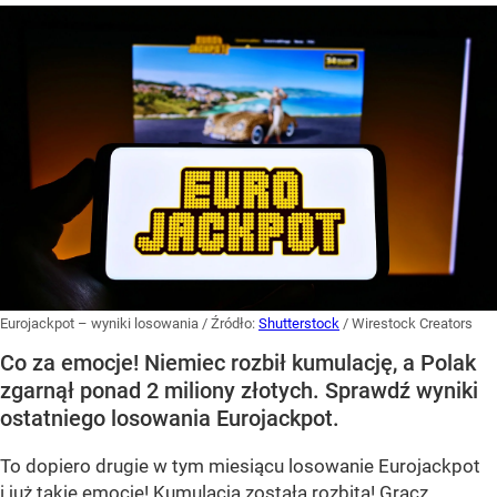
Eurojackpot – wyniki losowania
/ Źródło:
Shutterstock
/
Wirestock Creators
Co za emocje! Niemiec rozbił kumulację, a Polak
zgarnął ponad 2 miliony złotych. Sprawdź wyniki
ostatniego losowania Eurojackpot.
To dopiero drugie w tym miesiącu losowanie Eurojackpot
i już takie emocje! Kumulacja została rozbita! Gracz