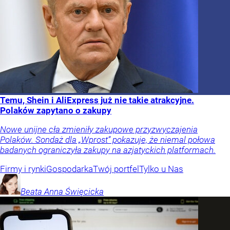
Temu, Shein i AliExpress już nie takie atrakcyjne.
Polaków zapytano o zakupy
Nowe unijne cła zmieniły zakupowe przyzwyczajenia
Polaków. Sondaż dla „Wprost” pokazuje, że niemal połowa
badanych ograniczyła zakupy na azjatyckich platformach.
Firmy i rynki
Gospodarka
Twój portfel
Tylko u Nas
Beata Anna
Święcicka