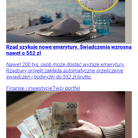
Rząd szykuje nowe emerytury. Świadczenia wzrosną
nawet o 552 zł
Nawet 200 tys. osób może dostać wyższe emerytury.
Rządowy projekt zakłada automatyczne przeliczenie
świadczeń i podwyżki do 552 zł brutto.
Finanse i inwestycje
Twój portfel