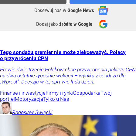
Obserwuj nas
w
Google News
Dodaj jako
źródło w Google
Tego sondażu premier nie może zlekceważyć. Polacy
o przywróceniu CPN
Prawie dwie trzecie Polaków chce przywrócenia pakietu CPN
na dwa ostatnie tygodnie wakacji – wynika z sondażu dla
„Wprost”. Decyzja w tej sprawie lada dzień.
Finanse i inwestycje
Firmy i rynki
Gospodarka
Twój
portfel
Motoryzacja
Tylko u Nas
Radosław
Święcki