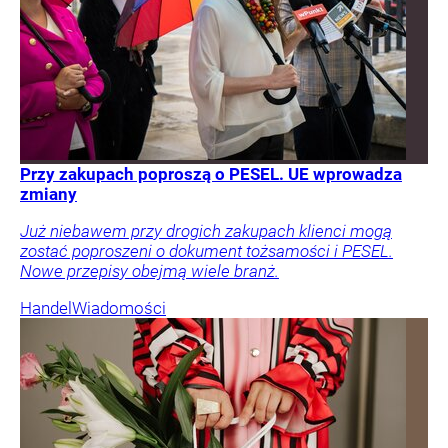
Przy zakupach poproszą o PESEL. UE wprowadza
zmiany
Już niebawem przy drogich zakupach klienci mogą
zostać poproszeni o dokument tożsamości i PESEL.
Nowe przepisy obejmą wiele branż.
Handel
Wiadomości