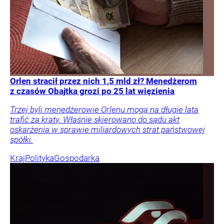
Orlen stracił przez nich 1,5 mld zł? Menedżerom
z czasów Obajtka grozi po 25 lat więzienia
Trzej byli menedżerowie Orlenu mogą na długie lata
trafić za kraty. Właśnie skierowano do sądu akt
oskarżenia w sprawie miliardowych strat państwowej
spółki.
Kraj
Polityka
Gospodarka