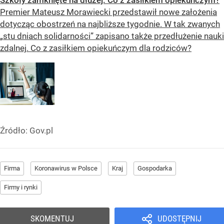
Szkoły zamknięte na dłużej. Co z zasiłkiem opiekuńczym?
Premier Mateusz Morawiecki przedstawił nowe założenia
dotycząc obostrzeń na najbliższe tygodnie. W tak zwanych
„stu dniach solidarności” zapisano także przedłużenie nauki
zdalnej. Co z zasiłkiem opiekuńczym dla rodziców?
Źródło:
Gov.pl
Firma
Koronawirus w Polsce
Kraj
Gospodarka
Firmy i rynki
SKOMENTUJ
UDOSTĘPNIJ