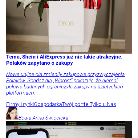
Temu, Shein i AliExpress już nie takie atrakcyjne.
Polaków zapytano o zakupy
Nowe unijne cła zmieniły zakupowe przyzwyczajenia
Polaków. Sondaż dla „Wprost” pokazuje, że niemal
połowa badanych ograniczyła zakupy na azjatyckich
platformach.
Firmy i rynki
Gospodarka
Twój portfel
Tylko u Nas
Beata Anna
Święcicka