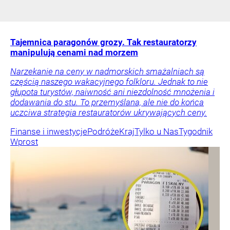
Tajemnica paragonów grozy. Tak restauratorzy
manipulują cenami nad morzem
Narzekanie na ceny w nadmorskich smażalniach są
częścią naszego wakacyjnego folkloru. Jednak to nie
głupota turystów, naiwność ani niezdolność mnożenia i
dodawania do stu. To przemyślana, ale nie do końca
uczciwa strategia restauratorów ukrywających ceny.
Finanse i inwestycje
Podróże
Kraj
Tylko u Nas
Tygodnik
Wprost