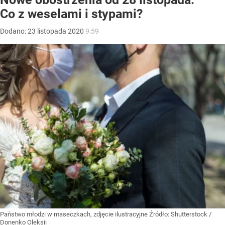
Co z weselami i stypami?
Dodano:
23
listopada
2020
9:59
Państwo młodzi w maseczkach, zdjęcie ilustracyjne
Źródło:
Shutterstock
/
Donenko Oleksii