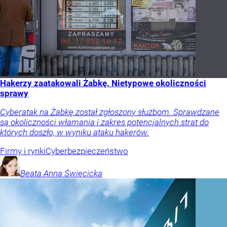
Hakerzy zaatakowali Żabkę. Nietypowe okoliczności
sprawy
Cyberatak na Żabkę został zgłoszony służbom. Sprawdzane
są okoliczności włamania i zakres potencjalnych strat do
których doszło, w wyniku ataku hakerów.
Firmy i rynki
Cyberbezpieczeństwo
Beata Anna
Święcicka