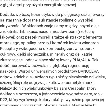
z głębi ziemi przy użyciu energii słonecznej.
Dodatkowo bazą kosmetyków do pielęgnacji ciała i twarzy
są starannie dobrane substancje roślinne o wysokiej
aktywności. W składach znajdziemy między innymi oleje
z rokitnika, hibiskusa, nasion meadowfoam (rzeżuchy
łąkowej) oraz pestek moreli, a także ekstrakty z fermentu
morskiego, spiruliny, brzozy i komórek kwiatu winogron.
Receptury wzbogacono o kombuchę, żurawinę, burak
cukrowy, kiełki słonecznika, minerały oraz delikatnie
złuszczające i odnawiające skórę kwasy PHA/AHA. Taki
dobór surowców pozwala na głęboką regenerację
naskórka. Wśród uniwersalnych produktów DANUCERA,
odpowiednich dla każdego typu skóry niezależnie od wieku,
szczególną rolę odgrywają kultowe kosmetyki marki.
Należy do nich wielofunkcyjny balsam Cerabalm, który
dokładnie oczyszcza, a jednocześnie wygładza cerę, tonik
D22, który wyrównuje koloryt skóry i wyraźnie poprawia jej
promienność, oraz probiotyczna maska Master Mask.