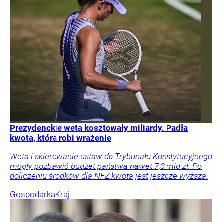
Prezydenckie weta kosztowały miliardy. Padła
kwota, która robi wrażenie
Weta i skierowanie ustaw do Trybunału Konstytucyjnego
mogły pozbawić budżet państwa nawet 7,3 mld zł. Po
doliczeniu środków dla NFZ kwota jest jeszcze wyższa.
Gospodarka
Kraj