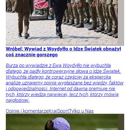
Wróbel: Wywiad z Woydyłło o Idze Świątek obnażył
coś znacznie gorszego
Burza po wywiadzie z Ewą Woydyłło nie wybuchła
dlatego, że padły kontrowersyjne słowa o Idze Świątek.
Wybuchła dlatego, że coraz częściej za ekspercką
analizę uznajemy opinie wygłaszane bez wiedzy, faktów
i odpowiedzialności. Internet od dawna premiuje nie
tych, którzy wiedzą najwięcej, lecz tych, którzy mówią
najgłośniej.
Opinie i komentarze
Kraj
Sport
Tylko u Nas