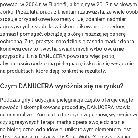
powstał w 2004 r. w Filadelfii, a kolejny w 2017 r. w Nowym
Jorku. Przez lata pracy z klientami zauważyła, że wiele osób
stosuje przypadkowe kosmetyki. Jej zdaniem nadmiar
agresywnych składników i skomplikowane procedury,
zamiast pomagać, obciążają skórę i niszczą jej barierę
ochronną. Z tej praktyki narodziła się zasada marki: dobra
kondycja cery to kwestia świadomych wyborów, a nie
przypadku. Linia DANUCERA powstała więc po to,
aby uprościć codzienną pielęgnację i skupić się wyłącznie
na produktach, które dają konkretne rezultaty.
Czym DANUCERA wyróżnia się na rynku?
Podczas gdy tradycyjna pielęgnacja często oferuje ciągłe
nowości i skomplikowane procedury, DANUCERA stawia
na minimalizm. Zamiast sztucznych zapachów, wypełniaczy
czy agresywnych terapii marka opiera swoje działanie
na biologicznej odbudowie. Unikatowym elementem jest
stosowanie jako bazy wody Solar Water®, pozyskiwanej