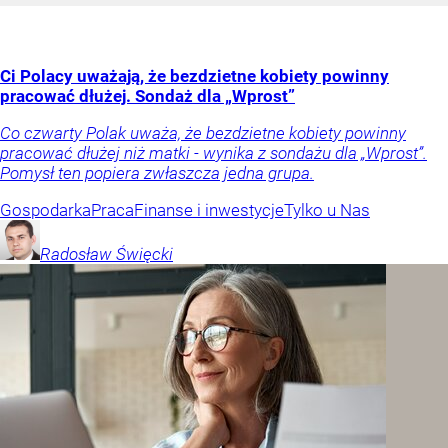
Ci Polacy uważają, że bezdzietne kobiety powinny
pracować dłużej. Sondaż dla „Wprost”
Co czwarty Polak uważa, że bezdzietne kobiety powinny
pracować dłużej niż matki - wynika z sondażu dla „Wprost”.
Pomysł ten popiera zwłaszcza jedna grupa.
Gospodarka
Praca
Finanse i inwestycje
Tylko u Nas
Radosław
Święcki