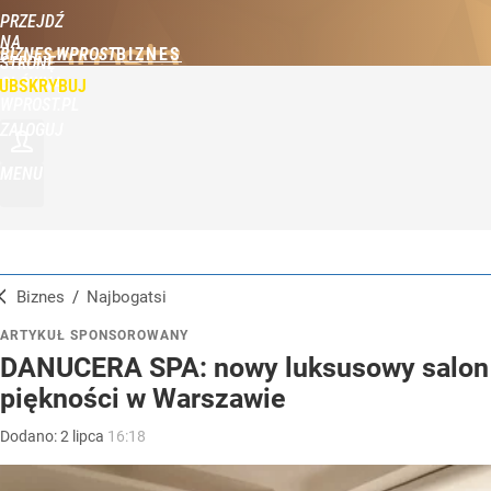
PRZEJDŹ
NA
BIZNES WPROST
STRONĘ
GŁÓWNĄ
UBSKRYBUJ
WPROST.PL
ZALOGUJ
MENU
Biznes
/
Najbogatsi
ARTYKUŁ SPONSOROWANY
DANUCERA SPA: nowy luksusowy salon
piękności w Warszawie
Dodano:
2
lipca
16:18