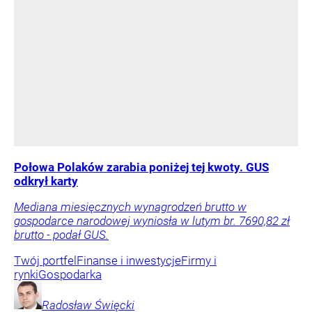
Połowa Polaków zarabia poniżej tej kwoty. GUS
odkrył karty
Mediana miesięcznych wynagrodzeń brutto w
gospodarce narodowej wyniosła w lutym br. 7690,82 zł
brutto - podał GUS.
Twój portfel
Finanse i inwestycje
Firmy i
rynki
Gospodarka
Radosław
Święcki