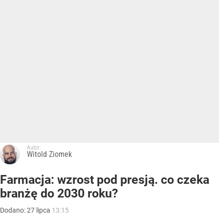
Autor:
Witold Ziomek
Farmacja: wzrost pod presją. co czeka
branżę do 2030 roku?
Dodano:
27
lipca
13:15