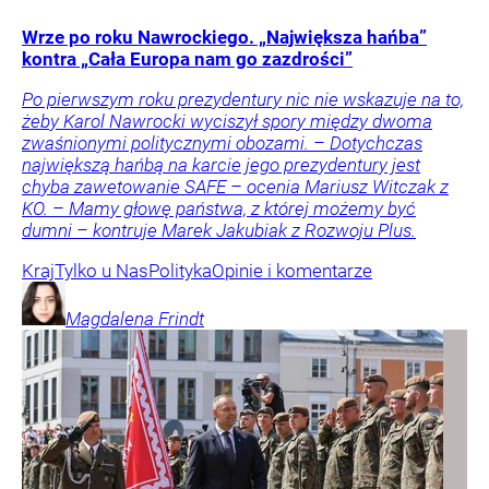
Wrze po roku Nawrockiego. „Największa hańba”
kontra „Cała Europa nam go zazdrości”
Po pierwszym roku prezydentury nic nie wskazuje na to,
żeby Karol Nawrocki wyciszył spory między dwoma
zwaśnionymi politycznymi obozami. – Dotychczas
największą hańbą na karcie jego prezydentury jest
chyba zawetowanie SAFE – ocenia Mariusz Witczak z
KO. – Mamy głowę państwa, z której możemy być
dumni – kontruje Marek Jakubiak z Rozwoju Plus.
Kraj
Tylko u Nas
Polityka
Opinie i komentarze
Magdalena
Frindt