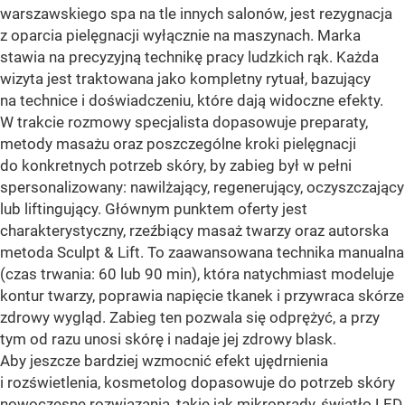
warszawskiego spa na tle innych salonów, jest rezygnacja
z oparcia pielęgnacji wyłącznie na maszynach. Marka
stawia na precyzyjną technikę pracy ludzkich rąk. Każda
wizyta jest traktowana jako kompletny rytuał, bazujący
na technice i doświadczeniu, które dają widoczne efekty.
W trakcie rozmowy specjalista dopasowuje preparaty,
metody masażu oraz poszczególne kroki pielęgnacji
do konkretnych potrzeb skóry, by zabieg był w pełni
spersonalizowany: nawilżający, regenerujący, oczyszczający
lub liftingujący. Głównym punktem oferty jest
charakterystyczny, rzeźbiący masaż twarzy oraz autorska
metoda Sculpt & Lift. To zaawansowana technika manualna
(czas trwania: 60 lub 90 min), która natychmiast modeluje
kontur twarzy, poprawia napięcie tkanek i przywraca skórze
zdrowy wygląd. Zabieg ten pozwala się odprężyć, a przy
tym od razu unosi skórę i nadaje jej zdrowy blask.
Aby jeszcze bardziej wzmocnić efekt ujędrnienia
i rozświetlenia, kosmetolog dopasowuje do potrzeb skóry
nowoczesne rozwiązania, takie jak mikroprądy, światło LED