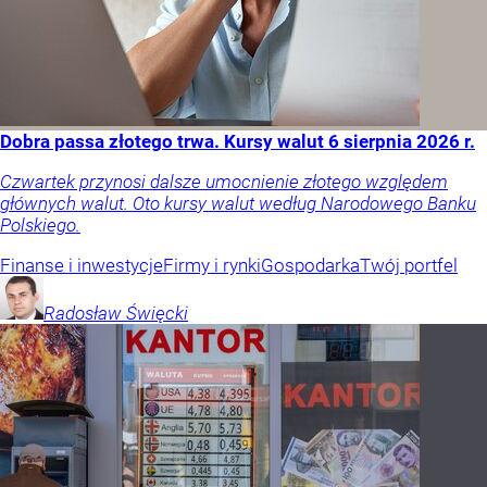
Dobra passa złotego trwa. Kursy walut 6 sierpnia 2026 r.
Czwartek przynosi dalsze umocnienie złotego względem
głównych walut. Oto kursy walut według Narodowego Banku
Polskiego.
Finanse i inwestycje
Firmy i rynki
Gospodarka
Twój portfel
Radosław
Święcki