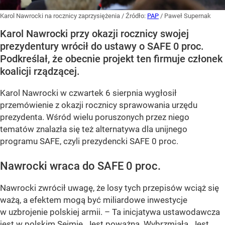
Karol Nawrocki na rocznicy zaprzysiężenia
/ Źródło:
PAP
/
Paweł Supernak
Karol Nawrocki przy okazji rocznicy swojej
prezydentury wrócił do ustawy o SAFE 0 proc.
Podkreślał, że obecnie projekt ten firmuje członek
koalicji rządzącej.
Karol Nawrocki w czwartek 6 sierpnia wygłosił
przemówienie z okazji rocznicy sprawowania urzędu
prezydenta. Wśród wielu poruszonych przez niego
tematów znalazła się też alternatywa dla unijnego
programu SAFE, czyli prezydencki SAFE 0 proc.
Nawrocki wraca do SAFE 0 proc.
Nawrocki zwrócił uwagę, że losy tych przepisów wciąż się
ważą, a efektem mogą być miliardowe inwestycje
w uzbrojenie polskiej armii. – Ta inicjatywa ustawodawcza
jest w polskim Sejmie. Jest poważna. Wybrzmiała. Jest