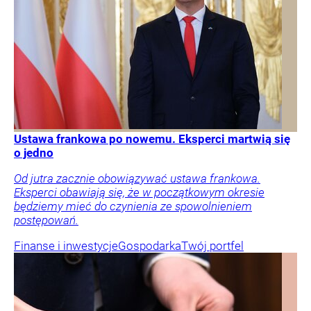
Ustawa frankowa po nowemu. Eksperci martwią się
o jedno
Od jutra zacznie obowiązywać ustawa frankowa.
Eksperci obawiają się, że w początkowym okresie
będziemy mieć do czynienia ze spowolnieniem
postępowań.
Finanse i inwestycje
Gospodarka
Twój portfel