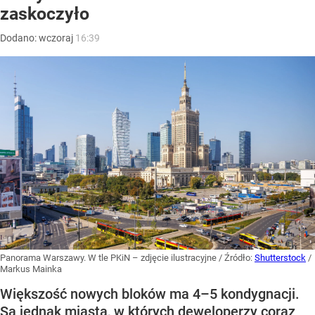
zaskoczyło
Dodano:
wczoraj
16:39
Panorama Warszawy. W tle PKiN – zdjęcie ilustracyjne
/ Źródło:
Shutterstock
/
Markus Mainka
Większość nowych bloków ma 4–5 kondygnacji.
Są jednak miasta, w których deweloperzy coraz