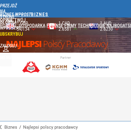
PRZEJDŹ
NA
BIZNES WPROST
STRONĘ
OPINIE
TWÓJ
GŁÓWNĄ
1 CAD
1 AUD
100 JPY
PORTFEL
GOSPODARKA
FINANSE
FIRMY
TECHNOLOGIE
NAJBOGATSI
WPROST.PL
2.6581
2.6230
2.3590
UBSKRYBUJ
NAJLEPSI
Polscy Pracodawcy
ZALOGUJ
MENU
Partner
Biznes
/
Najlepsi polscy pracodawcy