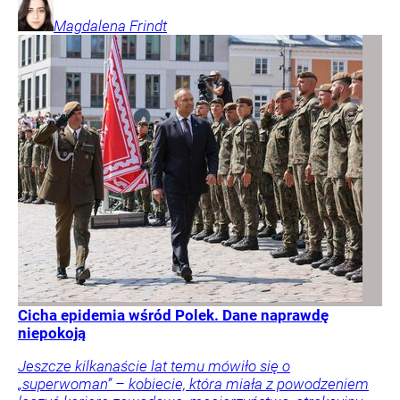
Magdalena
Frindt
Cicha epidemia wśród Polek. Dane naprawdę
niepokoją
Jeszcze kilkanaście lat temu mówiło się o
„superwoman” – kobiecie, która miała z powodzeniem