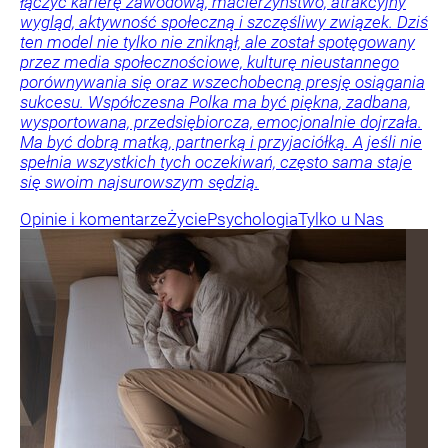
łączyć karierę zawodową, macierzyństwo, atrakcyjny
wygląd, aktywność społeczną i szczęśliwy związek. Dziś
ten model nie tylko nie zniknął, ale został spotęgowany
przez media społecznościowe, kulturę nieustannego
porównywania się oraz wszechobecną presję osiągania
sukcesu. Współczesna Polka ma być piękna, zadbana,
wysportowana, przedsiębiorcza, emocjonalnie dojrzała.
Ma być dobrą matką, partnerką i przyjaciółką. A jeśli nie
spełnia wszystkich tych oczekiwań, często sama staje
się swoim najsurowszym sędzią.
Opinie i komentarze
Życie
Psychologia
Tylko u Nas