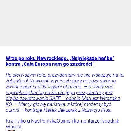
Wrze po roku Nawrockiego. „Największa hańba”
kontra „Cała Europa nam go zazdrości”
Po pierwszym roku prezydentury nic nie wskazuje na to,
żeby Karol Nawrocki wyciszył spory między dwoma
zwaśnionymi politycznymi obozami. – Dotychczas
największą hańbą na karcie jego prezydentury jest
chyba zawetowanie SAFE – ocenia Mariusz Witczak z
KO. – Mamy głowę państwa, z której możemy być
dumni – kontruje Marek Jakubiak z Rozwoju Plus.
Kraj
Tylko u Nas
Polityka
Opinie i komentarze
Tygodnik
Wprost