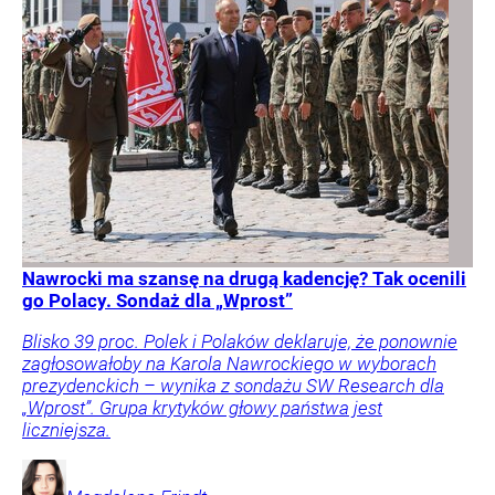
Nawrocki ma szansę na drugą kadencję? Tak ocenili
go Polacy. Sondaż dla „Wprost”
Blisko 39 proc. Polek i Polaków deklaruje, że ponownie
zagłosowałoby na Karola Nawrockiego w wyborach
prezydenckich – wynika z sondażu SW Research dla
„Wprost”. Grupa krytyków głowy państwa jest
liczniejsza.