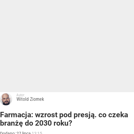
Autor:
Witold Ziomek
Farmacja: wzrost pod presją. co czeka
branżę do 2030 roku?
Dodano:
27
lipca
13:15