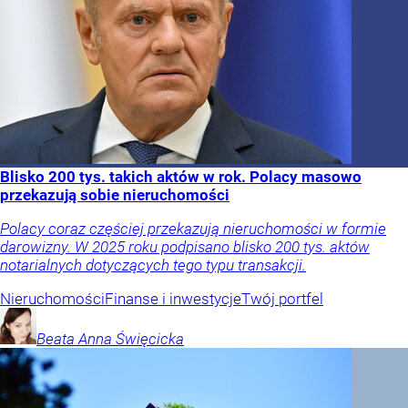
Blisko 200 tys. takich aktów w rok. Polacy masowo
przekazują sobie nieruchomości
Polacy coraz częściej przekazują nieruchomości w formie
darowizny. W 2025 roku podpisano blisko 200 tys. aktów
notarialnych dotyczących tego typu transakcji.
Nieruchomości
Finanse i inwestycje
Twój portfel
Beata Anna
Święcicka