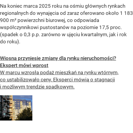
Na koniec marca 2025 roku na ośmiu głównych rynkach
regionalnych do wynajęcia od zaraz oferowano około 1 183
900 m² powierzchni biurowej, co odpowiada
współczynnikowi pustostanów na poziomie 17,5 proc.
(spadek o 0,3 p.p. zarówno w ujęciu kwartalnym, jak i rok
do roku).
Wiosna przyniesie zmiany dla rynku nieruchomości?
Ekspert mówi wprost
W marcu wzrosła podaż mieszkań na rynku wtórnym,
co ustabilizowało ceny. Eksperci mówią o stagnacji
i możliwym trendzie spadkowym.