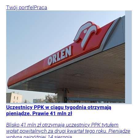
Twój portfel
Praca
Uczestnicy PPK w ciągu tygodnia otrzymają
pieniądze. Prawie 41 mln zł
Blisko 41 mln zł otrzymają uczestnicy PPK tytułem
wpłat powitalnych za drugi kwartał tego roku. Pieniądze
wpłyną najpóźniej 14 sierpnia.