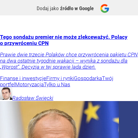
Dodaj jako
źródło w Google
Tego sondażu premier nie może zlekceważyć. Polacy
o przywróceniu CPN
Prawie dwie trzecie Polaków chce przywrócenia pakietu CPN
na dwa ostatnie tygodnie wakacji – wynika z sondażu dla
„Wprost”. Decyzja w tej sprawie lada dzień.
Finanse i inwestycje
Firmy i rynki
Gospodarka
Twój
portfel
Motoryzacja
Tylko u Nas
Radosław
Święcki