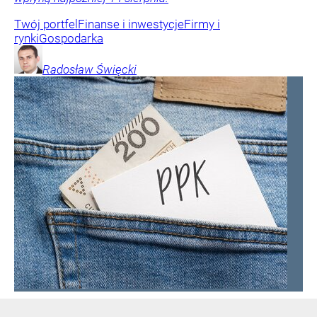
Twój portfel
Finanse i inwestycje
Firmy i
rynki
Gospodarka
Radosław
Święcki