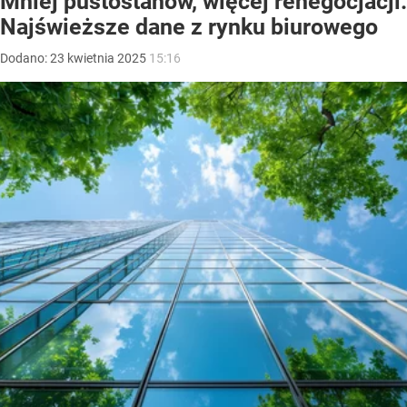
Mniej pustostanów, więcej renegocjacji.
Najświeższe dane z rynku biurowego
Dodano:
23
kwietnia
2025
15:16