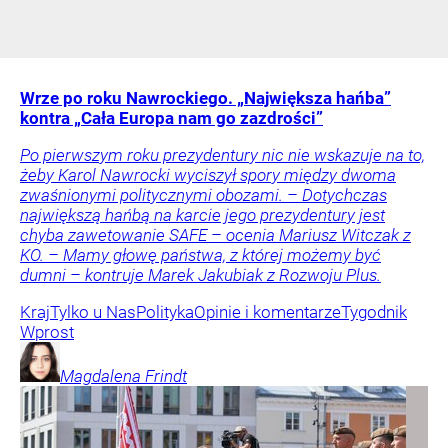
Wrze po roku Nawrockiego. „Największa hańba”
kontra „Cała Europa nam go zazdrości”
Po pierwszym roku prezydentury nic nie wskazuje na to,
żeby Karol Nawrocki wyciszył spory między dwoma
zwaśnionymi politycznymi obozami. – Dotychczas
największą hańbą na karcie jego prezydentury jest
chyba zawetowanie SAFE – ocenia Mariusz Witczak z
KO. – Mamy głowę państwa, z której możemy być
dumni – kontruje Marek Jakubiak z Rozwoju Plus.
Kraj
Tylko u Nas
Polityka
Opinie i komentarze
Tygodnik
Wprost
Magdalena
Frindt