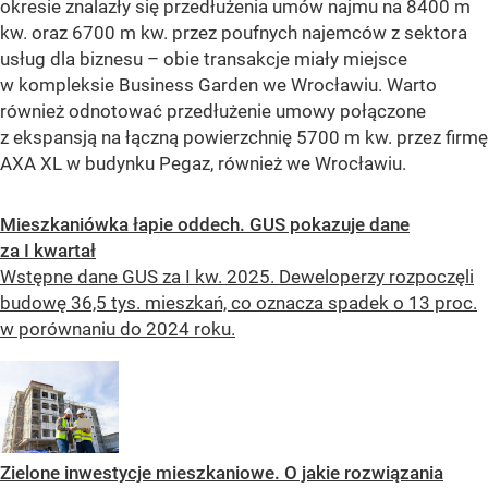
okresie znalazły się przedłużenia umów najmu na 8400 m
kw. oraz 6700 m kw. przez poufnych najemców z sektora
usług dla biznesu – obie transakcje miały miejsce
w kompleksie Business Garden we Wrocławiu. Warto
również odnotować przedłużenie umowy połączone
z ekspansją na łączną powierzchnię 5700 m kw. przez firmę
AXA XL w budynku Pegaz, również we Wrocławiu.
Mieszkaniówka łapie oddech. GUS pokazuje dane
za I kwartał
Wstępne dane GUS za I kw. 2025. Deweloperzy rozpoczęli
budowę 36,5 tys. mieszkań, co oznacza spadek o 13 proc.
w porównaniu do 2024 roku.
Zielone inwestycje mieszkaniowe. O jakie rozwiązania