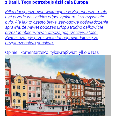
z Danii. Tego potrzebuje dziś cała Europa
Kilka dni spędzonych wakacyjnie w Kopenhadze miało
być przede wszystkim odpoczynkiem. I rzeczywiście
było. Ale jak to często bywa, zawodowe doświadczenie
sprawia, że nawet podczas urlopu trudno całkowicie
przestać obserwować otaczającą rzeczywistość.
Zwłaszcza gdy przez wiele lat odpowiadało się za
bezpieczeństwo państwa.
Opinie i komentarze
Polityka
Kraj
Świat
Tylko u Nas