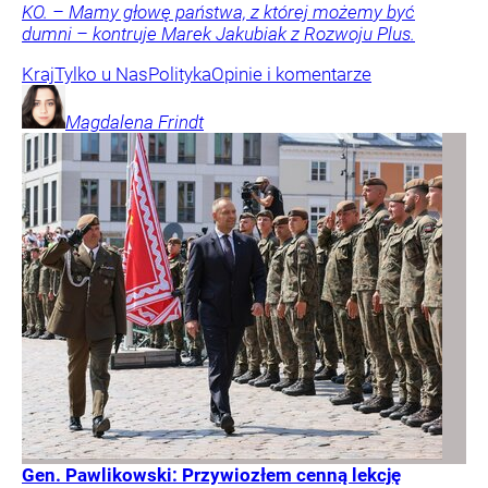
KO. – Mamy głowę państwa, z której możemy być
dumni – kontruje Marek Jakubiak z Rozwoju Plus.
Kraj
Tylko u Nas
Polityka
Opinie i komentarze
Magdalena
Frindt
Gen. Pawlikowski: Przywiozłem cenną lekcję