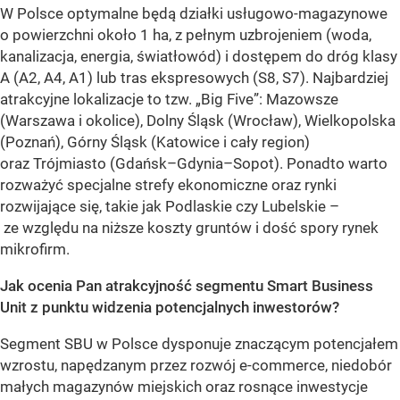
W Polsce optymalne będą działki usługowo-magazynowe
o powierzchni około 1 ha, z pełnym uzbrojeniem (woda,
kanalizacja, energia, światłowód) i dostępem do dróg klasy
A (A2, A4, A1) lub tras ekspresowych (S8, S7). Najbardziej
atrakcyjne lokalizacje to tzw. „Big Five”: Mazowsze
(Warszawa i okolice), Dolny Śląsk (Wrocław), Wielkopolska
(Poznań), Górny Śląsk (Katowice i cały region)
oraz Trójmiasto (Gdańsk–Gdynia–Sopot). Ponadto warto
rozważyć specjalne strefy ekonomiczne oraz rynki
rozwijające się, takie jak Podlaskie czy Lubelskie –
ze względu na niższe koszty gruntów i dość spory rynek
mikrofirm.
Jak ocenia Pan atrakcyjność segmentu Smart Business
Unit z punktu widzenia potencjalnych inwestorów?
Segment SBU w Polsce dysponuje znaczącym potencjałem
wzrostu, napędzanym przez rozwój e-commerce, niedobór
małych magazynów miejskich oraz rosnące inwestycje