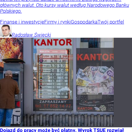
głównych walut. Oto kursy walut według Narodowego Banku
Polskiego.
Finanse i inwestycje
Firmy i rynki
Gospodarka
Twój portfel
Radosław
Święcki
Dojazd do pracy może być płatny. Wyrok TSUE rozwiał