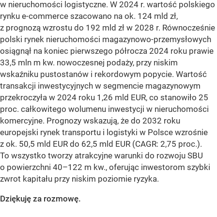
w nieruchomości logistyczne. W 2024 r. wartość polskiego
rynku e-commerce szacowano na ok. 124 mld zł,
z prognozą wzrostu do 192 mld zł w 2028 r. Równocześnie
polski rynek nieruchomości magazynowo-przemysłowych
osiągnął na koniec pierwszego półrocza 2024 roku prawie
33,5 mln m kw. nowoczesnej podaży, przy niskim
wskaźniku pustostanów i rekordowym popycie. Wartość
transakcji inwestycyjnych w segmencie magazynowym
przekroczyła w 2024 roku 1,26 mld EUR, co stanowiło 25
proc. całkowitego wolumenu inwestycji w nieruchomości
komercyjne. Prognozy wskazują, że do 2032 roku
europejski rynek transportu i logistyki w Polsce wzrośnie
z ok. 50,5 mld EUR do 62,5 mld EUR (CAGR: 2,75 proc.).
To wszystko tworzy atrakcyjne warunki do rozwoju SBU
o powierzchni 40–122 m kw., oferując inwestorom szybki
zwrot kapitału przy niskim poziomie ryzyka.
Dziękuję za rozmowę.