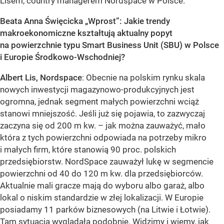
Lisem, country managerem Nordspace w Polsce.
Beata Anna Święcicka „Wprost”: Jakie trendy
makroekonomiczne kształtują aktualny popyt
na powierzchnie typu Smart Business Unit (SBU) w Polsce
i Europie Środkowo-Wschodniej?
Albert Lis, Nordspace
: Obecnie na polskim rynku skala
nowych inwestycji magazynowo-produkcyjnych jest
ogromna, jednak segment małych powierzchni wciąż
stanowi mniejszość. Jeśli już się pojawia, to zazwyczaj
zaczyna się od 200 m kw. – jak można zauważyć, mało
która z tych powierzchni odpowiada na potrzeby mikro
i małych firm, które stanowią 90 proc. polskich
przedsiębiorstw. NordSpace zauważył lukę w segmencie
powierzchni od 40 do 120 m kw. dla przedsiębiorców.
Aktualnie mali gracze mają do wyboru albo garaż, albo
lokal o niskim standardzie w złej lokalizacji. W Europie
posiadamy 11 parków biznesowych (na Litwie i Łotwie).
Tam sytuacja wyglądała podobnie. Widzimy i wiemy, jak