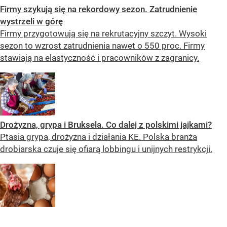
Firmy szykują się na rekordowy sezon. Zatrudnienie
wystrzeli w górę
Firmy przygotowują się na rekrutacyjny szczyt. Wysoki
sezon to wzrost zatrudnienia nawet o 550 proc. Firmy
stawiają na elastyczność i pracowników z zagranicy.
Drożyzna, grypa i Bruksela. Co dalej z polskimi jajkami?
Ptasia grypa, drożyzna i działania KE. Polska branża
drobiarska czuje się ofiarą lobbingu i unijnych restrykcji.