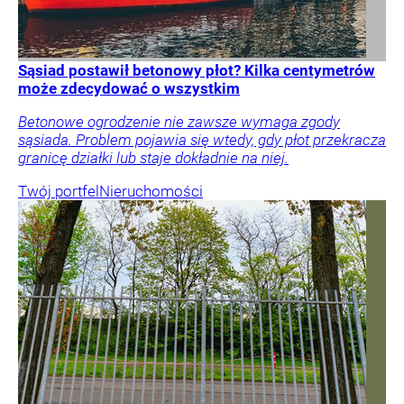
Sąsiad postawił betonowy płot? Kilka centymetrów
może zdecydować o wszystkim
Betonowe ogrodzenie nie zawsze wymaga zgody
sąsiada. Problem pojawia się wtedy, gdy płot przekracza
granicę działki lub staje dokładnie na niej.
Twój portfel
Nieruchomości