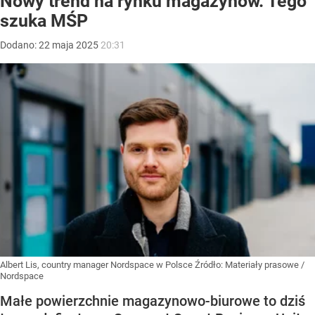
Nowy trend na rynku magazynów. Tego
szuka MŚP
Dodano:
22
maja
2025
20:31
Albert Lis, country manager Nordspace w Polsce
Źródło:
Materiały prasowe
/
Nordspace
Małe powierzchnie magazynowo-biurowe to dziś