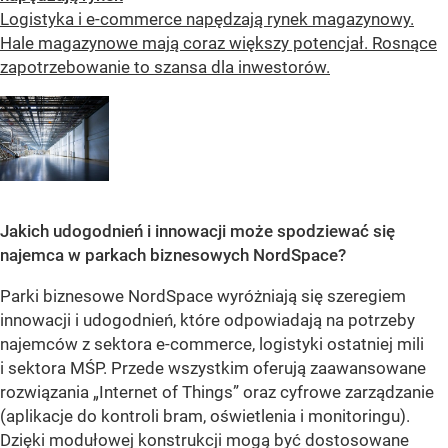
Logistyka i e-commerce napędzają rynek magazynowy.
Hale magazynowe mają coraz większy potencjał. Rosnące
zapotrzebowanie to szansa dla inwestorów.
Jakich udogodnień i innowacji może spodziewać się
najemca w parkach biznesowych NordSpace?
Parki biznesowe NordSpace wyróżniają się szeregiem
innowacji i udogodnień, które odpowiadają na potrzeby
najemców z sektora e-commerce, logistyki ostatniej mili
i sektora MŚP. Przede wszystkim oferują zaawansowane
rozwiązania „Internet of Things” oraz cyfrowe zarządzanie
(aplikacje do kontroli bram, oświetlenia i monitoringu).
Dzięki modułowej konstrukcji mogą być dostosowane