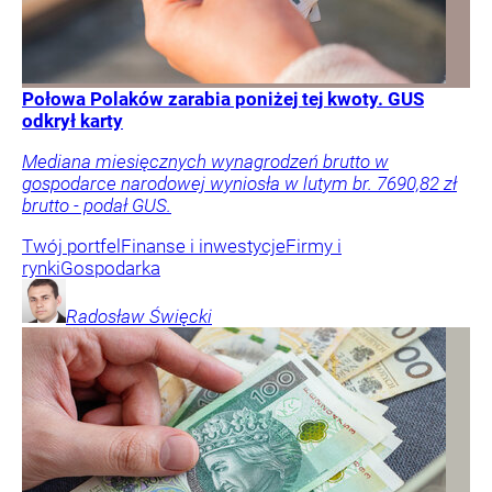
Połowa Polaków zarabia poniżej tej kwoty. GUS
odkrył karty
Mediana miesięcznych wynagrodzeń brutto w
gospodarce narodowej wyniosła w lutym br. 7690,82 zł
brutto - podał GUS.
Twój portfel
Finanse i inwestycje
Firmy i
rynki
Gospodarka
Radosław
Święcki