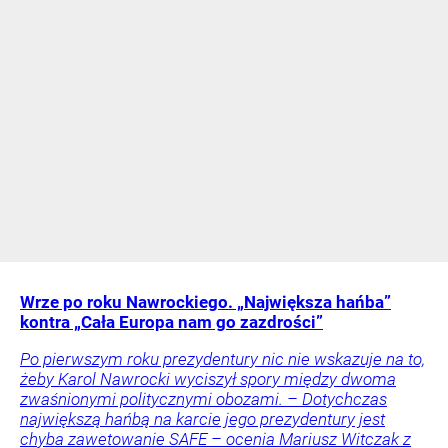
Wrze po roku Nawrockiego. „Największa hańba”
kontra „Cała Europa nam go zazdrości”
Po pierwszym roku prezydentury nic nie wskazuje na to,
żeby Karol Nawrocki wyciszył spory między dwoma
zwaśnionymi politycznymi obozami. – Dotychczas
największą hańbą na karcie jego prezydentury jest
chyba zawetowanie SAFE – ocenia Mariusz Witczak z