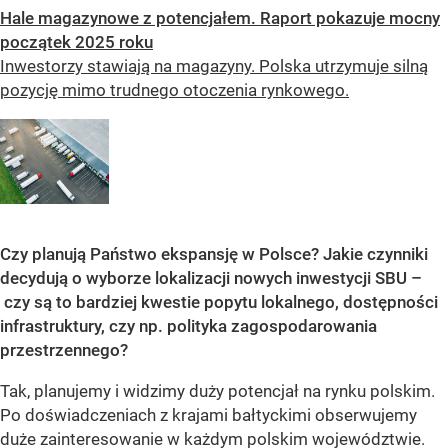
Hale magazynowe z potencjałem. Raport pokazuje mocny
początek 2025 roku
Inwestorzy stawiają na magazyny. Polska utrzymuje silną
pozycję mimo trudnego otoczenia rynkowego.
Czy planują Państwo ekspansję w Polsce? Jakie czynniki
decydują o wyborze lokalizacji nowych inwestycji SBU –
czy są to bardziej kwestie popytu lokalnego, dostępności
infrastruktury, czy np. polityka zagospodarowania
przestrzennego?
Tak, planujemy i widzimy duży potencjał na rynku polskim.
Po doświadczeniach z krajami bałtyckimi obserwujemy
duże zainteresowanie w każdym polskim województwie.