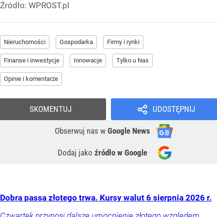
Źródło:
WPROST.pl
Nieruchomości
Gospodarka
Firmy i rynki
Finanse i inwestycje
Innowacje
Tylko u Nas
Opinie i komentarze
SKOMENTUJ
UDOSTĘPNIJ
Obserwuj nas
w
Google News
Dodaj jako
źródło w Google
Dobra passa złotego trwa. Kursy walut 6 sierpnia 2026 r.
Czwartek przynosi dalsze umocnienie złotego względem