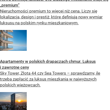
„premium”
Nieruchomości premium to więcej niż cena. Liczy się
lokalizacja, design i prestiż, które definiują nowy wymiar
luksusu na polskim rynku mieszkaniowym.
Apartamenty w polskich drapaczach chmur. Luksus
i zawrotne ceny
Sky Tower, Złota 44 czy Sea Towers – sprawdzamy, ile
trzeba zapłacić za luksus mieszkania w najwyższych
polskich wieżowcach.