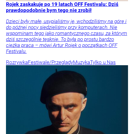
Rojek zaskakuje po 19 latach OFF Festivalu: Dziś
prawdopodobnie bym tego nie zrobił
Dzieci były małe, usypialiśmy je, wchodziliśmy na górę i
do późnej nocy siedzieliśmy przy komputerach. Nie
wspominam tego jako romantycznego czasu, za którym
dziś szczególnie tęsknię. To była po prostu bardzo
ciężka praca – mówi Artur Rojek o początkach OFF
Festivalu.
Rozrywka
Festiwale/Przeglądy
Muzyka
Tylko u Nas