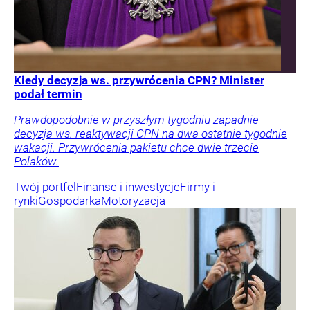
Kiedy decyzja ws. przywrócenia CPN? Minister
podał termin
Prawdopodobnie w przyszłym tygodniu zapadnie
decyzja ws. reaktywacji CPN na dwa ostatnie tygodnie
wakacji. Przywrócenia pakietu chce dwie trzecie
Polaków.
Twój portfel
Finanse i inwestycje
Firmy i
rynki
Gospodarka
Motoryzacja