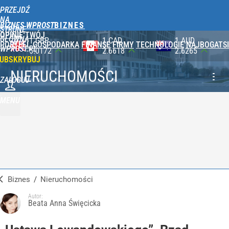
PRZEJDŹ
NA
BIZNES WPROST
STRONĘ
OPINIE
TWÓJ
GŁÓWNĄ
1 CAD
1 AUD
100 JPY
PORTFEL
GOSPODARKA
FINANSE
FIRMY
TECHNOLOGIE
NAJBOGATSI
WPROST.PL
2.6618
2.6265
2.3565
UBSKRYBUJ
NIERUCHOMOŚCI
ZALOGUJ
MENU
Biznes
/
Nieruchomości
Autor:
Beata Anna Święcicka