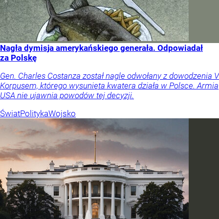
Nagła dymisja amerykańskiego generała. Odpowiadał
za Polskę
Gen. Charles Costanza został nagle odwołany z dowodzenia V
Korpusem, którego wysunięta kwatera działa w Polsce. Armia
USA nie ujawnia powodów tej decyzji.
Świat
Polityka
Wojsko