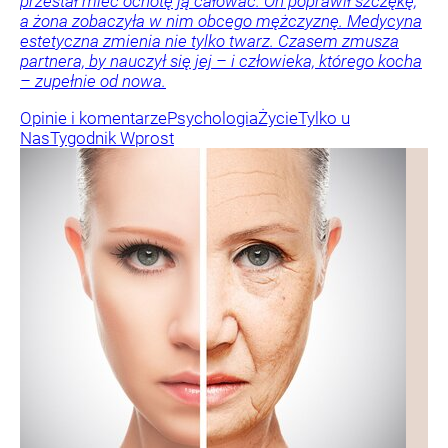
przestał mieć ochotę ją całować. On poprawił szczękę,
a żona zobaczyła w nim obcego mężczyznę. Medycyna
estetyczna zmienia nie tylko twarz. Czasem zmusza
partnera, by nauczył się jej – i człowieka, którego kocha
– zupełnie od nowa.
Opinie i komentarze
Psychologia
Życie
Tylko u
Nas
Tygodnik Wprost