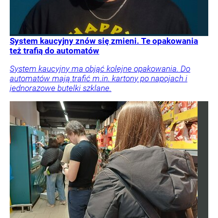
System kaucyjny znów się zmieni. Te opakowania
też trafią do automatów
System kaucyjny ma objąć kolejne opakowania. Do
automatów mają trafić m.in. kartony po napojach i
jednorazowe butelki szklane.