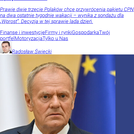
Prawie dwie trzecie Polaków chce przywrócenia pakietu CPN
na dwa ostatnie tygodnie wakacji – wynika z sondażu dla
„Wprost”. Decyzja w tej sprawie lada dzień.
Finanse i inwestycje
Firmy i rynki
Gospodarka
Twój
portfel
Motoryzacja
Tylko u Nas
Radosław
Święcki