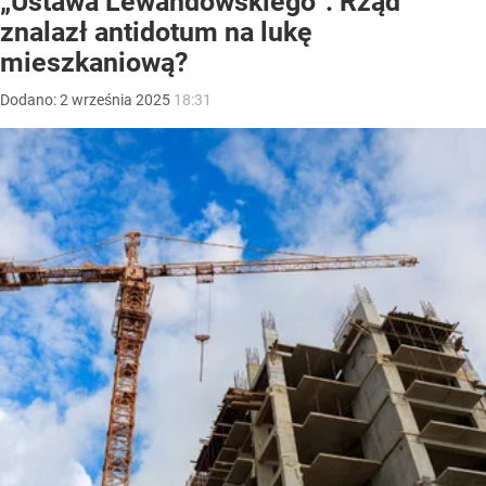
„Ustawa Lewandowskiego”. Rząd
znalazł antidotum na lukę
mieszkaniową?
Dodano:
2
września
2025
18:31