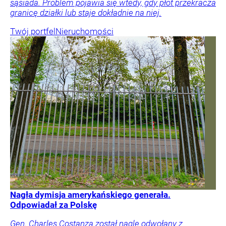
sąsiada. Problem pojawia się wtedy, gdy płot przekracza
granicę działki lub staje dokładnie na niej.
Twój portfel
Nieruchomości
Nagła dymisja amerykańskiego generała.
Odpowiadał za Polskę
Gen. Charles Costanza został nagle odwołany z