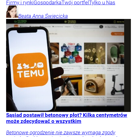
Firmy i rynki
Gospodarka
Twój portfel
Tylko u Nas
Beata Anna
Święcicka
Sąsiad postawił betonowy płot? Kilka centymetrów
może zdecydować o wszystkim
Betonowe ogrodzenie nie zawsze wymaga zgody