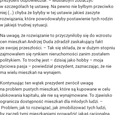
prezydent odpowiedział: –
Musiałbym zobaczyć
w szczegółach tę ustawę. Na pewno nie byłbym przeciwko
niej (...) chyba że byłyby w tej ustawie jakieś zaszyte
rozwiązania, które powodowałyby postawienie tych rodzin
w jakiejś trudnej sytuacji.
Na uwagę, że rozwiązanie to przyczyniłoby się do wzrostu
cen mieszkań Andrzej Duda zdradził zaskakujący fakt
ze swojej przeszłości. –
Tak się składa, że w dużym stopniu
zajmowałem się rynkiem nieruchomości zanim zostałem
politykiem. To trochę jest – dzisiaj jako hobby – moja
życiowa pasja
– powiedział prezydent, zaznaczając, że nie
ma wielu mieszkań na wynajem.
Kontynuując ten wątek prezydent zwrócił uwagę
na problem pustych mieszkań, które są kupowane w celu
ulokowania kapitału, ale nie są wynajmowane. To zjawisko
ogranicza dostępność mieszkań dla młodych ludzi. –
Problem, jak to rozwiązać, jak zmobilizować tych ludzi,
by zaczęli tymi mieszkaniami prowadzić jakąś racjonalną