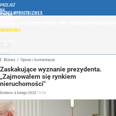
PRZEJDŹ
NA
BIZNES WPROST
STRONĘ
OPINIE
TWÓJ
GŁÓWNĄ
PORTFEL
GOSPODARKA
FINANSE
FIRMY
TECHNOLOGIE
NAJBOGATSI
WPROST.PL
UBSKRYBUJ
ZALOGUJ
MENU
Biznes
/
Opinie i komentarze
Zaskakujące wyznanie prezydenta.
„Zajmowałem się rynkiem
nieruchomości"
Dodano:
6
lutego
2025
10:50