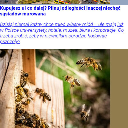
Kupujesz ul co dalej? Pilnuj odległości inaczej niechęć
sąsiadów murowana
Dzisiaj niemal każdy chce mieć własny miód – ule mają już
w Polsce uniwersytety, hotele, muzea, biura i korporacje. Co
trzeba zrobić, żeby w niewielkim ogrodzie hodować
pszczoły?