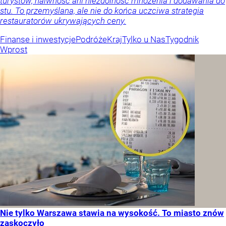
turystów, naiwność ani niezdolność mnożenia i dodawania do
stu. To przemyślana, ale nie do końca uczciwa strategia
restauratorów ukrywających ceny.
Finanse i inwestycje
Podróże
Kraj
Tylko u Nas
Tygodnik
Wprost
Nie tylko Warszawa stawia na wysokość. To miasto znów
zaskoczyło