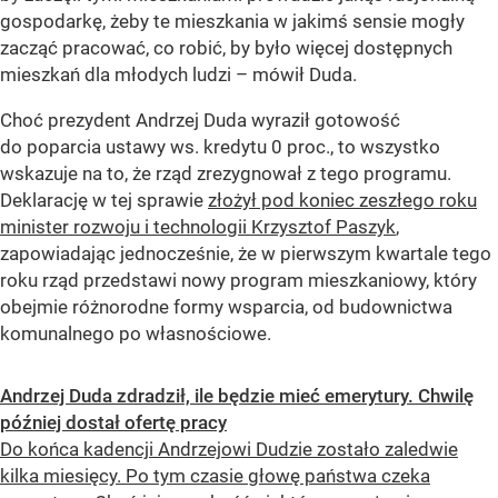
gospodarkę, żeby te mieszkania w jakimś sensie mogły
zacząć pracować, co robić, by było więcej dostępnych
mieszkań dla młodych ludzi
– mówił Duda.
Choć prezydent Andrzej Duda wyraził gotowość
do poparcia ustawy ws. kredytu 0 proc., to wszystko
wskazuje na to, że rząd zrezygnował z tego programu.
Deklarację w tej sprawie
złożył pod koniec zeszłego roku
minister rozwoju i technologii Krzysztof Paszyk
,
zapowiadając jednocześnie, że w pierwszym kwartale tego
roku rząd przedstawi nowy program mieszkaniowy, który
obejmie różnorodne formy wsparcia, od budownictwa
komunalnego po własnościowe.
Andrzej Duda zdradził, ile będzie mieć emerytury. Chwilę
później dostał ofertę pracy
Do końca kadencji Andrzejowi Dudzie zostało zaledwie
kilka miesięcy. Po tym czasie głowę państwa czeka