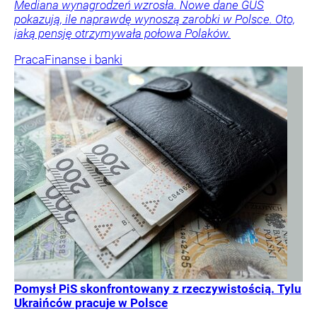
Mediana wynagrodzeń wzrosła. Nowe dane GUS
pokazują, ile naprawdę wynoszą zarobki w Polsce. Oto,
jaką pensję otrzymywała połowa Polaków.
Praca
Finanse i banki
Pomysł PiS skonfrontowany z rzeczywistością. Tylu
Ukraińców pracuje w Polsce