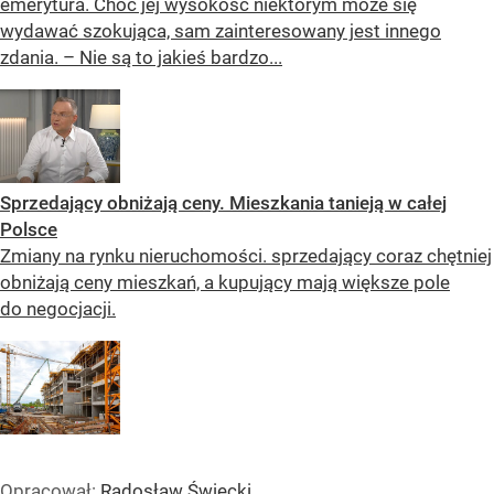
emerytura. Choć jej wysokość niektórym może się
wydawać szokująca, sam zainteresowany jest innego
zdania. – Nie są to jakieś bardzo...
Sprzedający obniżają ceny. Mieszkania tanieją w całej
Polsce
Zmiany na rynku nieruchomości. sprzedający coraz chętniej
obniżają ceny mieszkań, a kupujący mają większe pole
do negocjacji.
Opracował:
Radosław Święcki