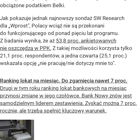
obciążone podatkiem Belki.
Jak pokazuje jednak najnowszy sondaż SW Research
dla „Wprost", Polacy wciąż nie są przekonani
do funkcjonującego od ponad pięciu lat programu.
Z badania wynika, że aż
53,8 proc. ankietowanych
nie oszczędza w PPK.
Z takiej możliwości korzysta tylko
21,1 proc. respondentów, a jedna czwarta (25,1 proc.)
wskazała opcję „nie pracuję/nie dotyczy mnie to".
Ranking lokat na miesiąc. Do zgarnięcia nawet 7 proc.
Drugi w tym roku ranking lokat bankowych na miesiąc
przynosi zmianę w jego czołówce. Bank Nowy znów jest
samodzielnym liderem zestawienia. Zyskać można 7 proc.
rocznie, ale trzeba spełnić kluczowy warunek.