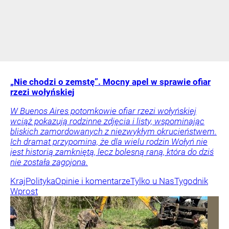
„Nie chodzi o zemstę”. Mocny apel w sprawie ofiar
rzezi wołyńskiej
W Buenos Aires potomkowie ofiar rzezi wołyńskiej
wciąż pokazują rodzinne zdjęcia i listy, wspominając
bliskich zamordowanych z niezwykłym okrucieństwem.
Ich dramat przypomina, że dla wielu rodzin Wołyń nie
jest historią zamkniętą, lecz bolesną raną, która do dziś
nie została zagojona.
Kraj
Polityka
Opinie i komentarze
Tylko u Nas
Tygodnik
Wprost