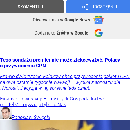
SKOMENTUJ
UDOSTĘPNIJ
Obserwuj nas
w
Google News
Dodaj jako
źródło w Google
Tego sondażu premier nie może zlekceważyć. Polacy
o przywróceniu CPN
Prawie dwie trzecie Polaków chce przywrócenia pakietu CPN
na dwa ostatnie tygodnie wakacji – wynika z sondażu dla
„Wprost”. Decyzja w tej sprawie lada dzień.
Finanse i inwestycje
Firmy i rynki
Gospodarka
Twój
portfel
Motoryzacja
Tylko u Nas
Radosław
Święcki