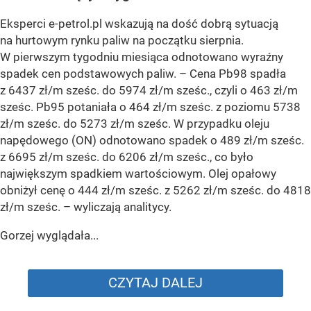
Eksperci e-petrol.pl wskazują na dość dobrą sytuacją
na hurtowym rynku paliw na początku sierpnia.
W pierwszym tygodniu miesiąca odnotowano wyraźny
spadek cen podstawowych paliw. –
Cena Pb98 spadła
z 6437 zł/m sześc. do 5974 zł/m sześc., czyli o 463 zł/m
sześc. Pb95 potaniała o 464 zł/m sześc. z poziomu 5738
zł/m sześc. do 5273 zł/m sześc. W przypadku oleju
napędowego (ON) odnotowano spadek o 489 zł/m sześc.
z 6695 zł/m sześc. do 6206 zł/m sześc., co było
największym spadkiem wartościowym. Olej opałowy
obniżył cenę o 444 zł/m sześc. z 5262 zł/m sześc. do 4818
zł/m sześc.
– wyliczają analitycy.
Gorzej wyglądała...
CZYTAJ DALEJ