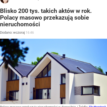
Blisko 200 tys. takich aktów w rok.
Polacy masowo przekazują sobie
nieruchomości
Dodano:
wczoraj
16:46
Polacy masowo przekazują nieruchomości w darowiźnie
/ Źródło:
Shutterstock