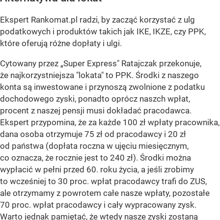
Ekspert Rankomat.pl radzi, by zacząć korzystać z ulg
podatkowych i produktów takich jak IKE, IKZE, czy PPK,
które oferują różne dopłaty i ulgi.
Cytowany przez „Super Express" Ratajczak przekonuje,
że najkorzystniejsza "lokata" to PPK. Środki z naszego
konta są inwestowane i przynoszą zwolnione z podatku
dochodowego zyski, ponadto oprócz naszch wpłat,
procent z naszej pensji musi dokładać pracodawca.
Ekspert przypomina, że za każde 100 zł wpłaty pracownika,
dana osoba otrzymuje 75 zł od pracodawcy i 20 zł
od państwa (dopłata roczna w ujęciu miesięcznym,
co oznacza, że rocznie jest to 240 zł). Środki można
wypłacić w pełni przed 60. roku życia, a jeśli zrobimy
to wcześniej to 30 proc. wpłat pracodawcy trafi do ZUS,
ale otrzymamy z powrotem całe nasze wpłaty, pozostałe
70 proc. wpłat pracodawcy i cały wypracowany zysk.
Warto jednak pamiętać, że wtedy nasze zyski zostaną