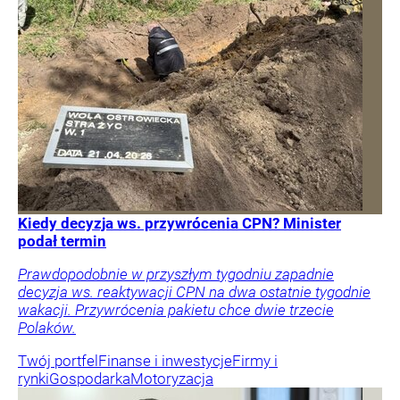
Kiedy decyzja ws. przywrócenia CPN? Minister
podał termin
Prawdopodobnie w przyszłym tygodniu zapadnie
decyzja ws. reaktywacji CPN na dwa ostatnie tygodnie
wakacji. Przywrócenia pakietu chce dwie trzecie
Polaków.
Twój portfel
Finanse i inwestycje
Firmy i
rynki
Gospodarka
Motoryzacja