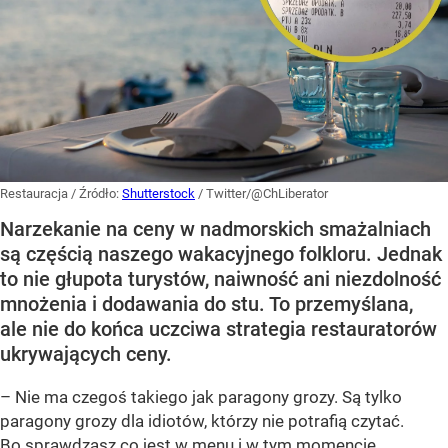
Restauracja
/ Źródło:
Shutterstock
/
Twitter/@ChLiberator
Narzekanie na ceny w nadmorskich smażalniach
są częścią naszego wakacyjnego folkloru. Jednak
to nie głupota turystów, naiwność ani niezdolność
mnożenia i dodawania do stu. To przemyślana,
ale nie do końca uczciwa strategia restauratorów
ukrywających ceny.
– Nie ma czegoś takiego jak paragony grozy. Są tylko
paragony grozy dla idiotów, którzy nie potrafią czytać.
Bo sprawdzasz co jest w menu i w tym momencie