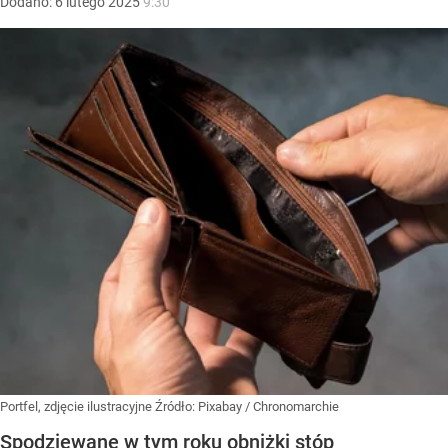
Dodano:
6
lutego
2025
9:30
Portfel, zdjęcie ilustracyjne
Źródło:
Pixabay
/
Chronomarchie
Spodziewane w tym roku obniżki stóp