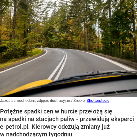
Jazda samochodem, zdjęcie ilustracyjne
/ Źródło:
Shutterstock
Potężne spadki cen w hurcie przełożą się
na spadki na stacjach paliw - przewidują eksperci
e-petrol.pl. Kierowcy odczują zmiany już
w nadchodzącym tygodniu.