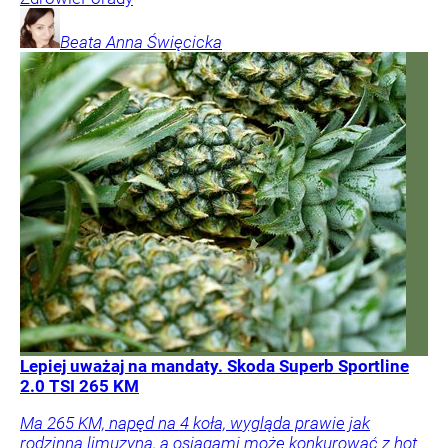
Beata Anna
Święcicka
Lepiej uważaj na mandaty. Skoda Superb Sportline
2.0 TSI 265 KM
Ma 265 KM, napęd na 4 koła, wygląda prawie jak
rodzinna limuzyna, a osiągami może konkurować z hot