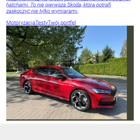
hatchami. To nie pierwsza Skoda, która potrafi
zaskoczyć nie tylko wymiarami.
Motoryzacja
Testy
Twój portfel