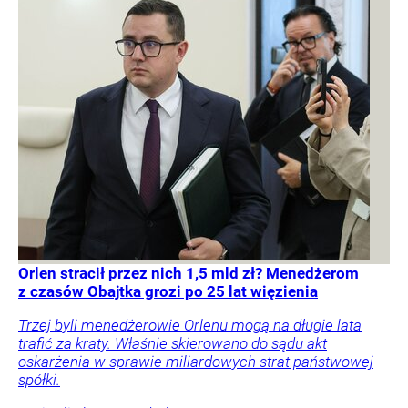
Orlen stracił przez nich 1,5 mld zł? Menedżerom
z czasów Obajtka grozi po 25 lat więzienia
Trzej byli menedżerowie Orlenu mogą na długie lata
trafić za kraty. Właśnie skierowano do sądu akt
oskarżenia w sprawie miliardowych strat państwowej
spółki.