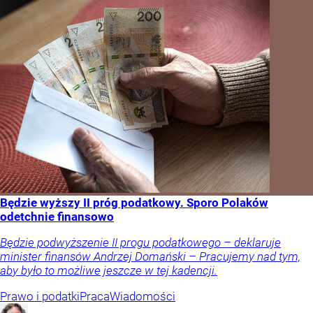
Będzie wyższy II próg podatkowy. Sporo Polaków
odetchnie finansowo
Będzie podwyższenie II progu podatkowego – deklaruje
minister finansów Andrzej Domański – Pracujemy nad tym,
aby było to możliwe jeszcze w tej kadencji.
Prawo i podatki
Praca
Wiadomości