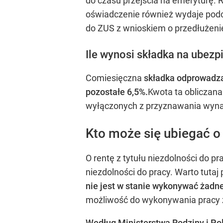
do czasu przejścia na emeryturę. 
oświadczenie również wydaje podcz
do ZUS z wnioskiem o przedłużeni
Ile wynosi składka na ubez
Comiesięczna
składka odprowadza
pozostałe 6,5%.
Kwota ta obliczana
wyłączonych z przyznawania wynagr
Kto może się ubiegać o 
O rentę z tytułu niezdolności do p
niezdolności do pracy. Warto tutaj 
nie jest w stanie wykonywać żadne
możliwość do wykonywania pracy z
Według Ministerstwa Rodziny i Pol