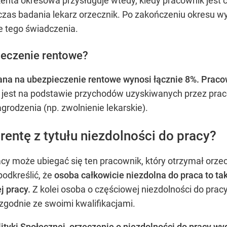
Renta okresowa przysługuje wtedy, kiedy pracownik jest 
as badania lekarz orzecznik. Po zakończeniu okresu wy
e tego świadczenia.
pieczenie rentowe?
na na ubezpieczenie rentowe wynosi łącznie 8%. Pracow
 jest na podstawie przychodów uzyskiwanych przez prac
odzenia (np. zwolnienie lekarskie).
rentę z tytułu niezdolności do pracy?
racy może ubiegać się ten pracownik, który otrzymał orze
podkreślić, że
osoba całkowicie niezdolna do praca to ta
j pracy.
Z kolei osoba o częściowej niezdolności do pracy
godnie ze swoimi kwalifikacjami.
ityki Społecznej, orzeczenie o niezdolności do pracy w