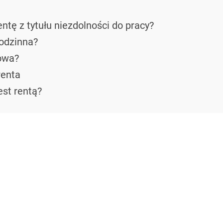
ntę z tytułu niezdolności do pracy?
rodzinna?
iowa?
renta
est rentą?