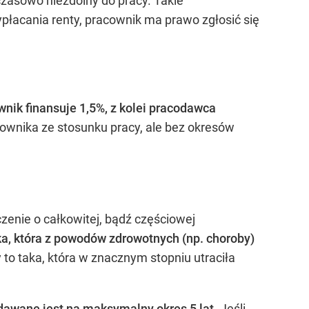
czasowo niezdolny do pracy. Takie
płacania renty, pracownik ma prawo zgłosić się
nik finansuje 1,5%, z kolei pracodawca
ownika ze stosunku pracy, ale bez okresów
czenie o całkowitej, bądź częściowej
ka, która z powodów zdrowotnych (np. choroby)
 to taka, która w znacznym stopniu utraciła
ydawane jest na maksymalny okres 5 lat.
Jeśli