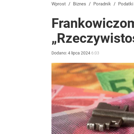
Wprost
/
Biznes
/
Poradnik
/
Podatk
Frankowiczom
„Rzeczywistoś
Dodano:
4
lipca
2024
6:03