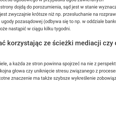
strony dojdą do porozumienia, sąd jest w stanie wyznac
 jest zwyczajnie krótsze niż np. przesłuchanie na rozpr
 ugody pozasądowej (odbywa się to np. w oddziale banku
że nastąpić w ciągu kilku tygodni.
ć korzystając ze ścieżki mediacji czy 
wiele, a każda ze stron powinna spojrzeć na nie z persp
kojna głowa czy uniknięcie stresu związanego z proces
stotne znaczenie ma także szybsze wykreślenie zobowiąza