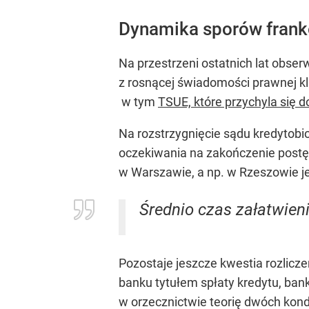
Dynamika sporów fran
Na przestrzeni ostatnich lat obs
z rosnącej świadomości prawnej kl
w tym
TSUE, które przychyla się 
Na rozstrzygnięcie sądu kredytob
oczekiwania na zakończenie postęp
w Warszawie, a np. w Rzeszowie je
Średnio czas załatwieni
Pozostaje jeszcze kwestia rozlic
banku tytułem spłaty kredytu, ba
w orzecznictwie teorię dwóch kond