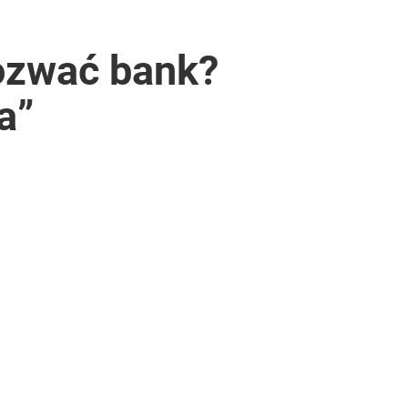
ozwać bank?
a”