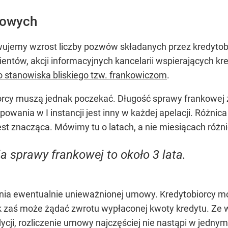
kowych
erwujemy wzrost liczby pozwów składanych przez kredyto
ientów, akcji informacyjnych kancelarii wspierających 
do stanowiska bliskiego tzw. frankowiczom
.
iorcy muszą jednak poczekać. Długość sprawy frankowej 
owania w I instancji jest inny w każdej apelacji. Różn
st znacząca. Mówimy tu o latach, a nie miesiącach różni
a sprawy frankowej to około 3 lata.
zenia ewentualnie unieważnionej umowy. Kredytobiorcy m
nk zaś może żądać zwrotu wypłaconej kwoty kredytu. Z
ycji, rozliczenie umowy najczęściej nie nastąpi w jedny