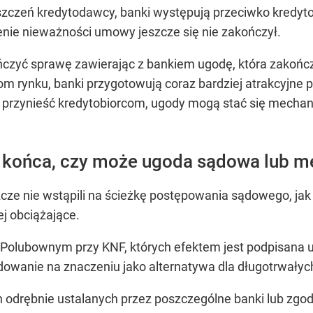
szczeń kredytodawcy, banki występują przeciwko kredy
lenie nieważności umowy jeszcze się nie zakończył.
czyć sprawę zawierając z bankiem ugodę, która zakończ
 rynku, banki przygotowują coraz bardziej atrakcyjne 
że przynieść kredytobiorcom, ugody mogą stać się mech
o końca, czy może ugoda sądowa lub m
cze nie wstąpili na ścieżkę postępowania sądowego, jak i
ej obciążające.
Polubownym przy KNF, których efektem jest podpisana 
owanie na znaczeniu jako alternatywa dla długotrwały
odrębnie ustalanych przez poszczególne banki lub zgo