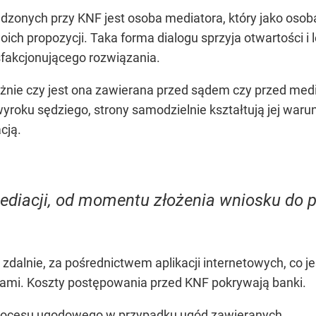
dzonych przy KNF jest osoba mediatora, który jako osoba
ich propozycji. Taka forma dialogu sprzyja otwartości i
ysfakcjonującego rozwiązania.
eżnie czy jest ona zawierana przed sądem czy przed me
yroku sędziego, strony samodzielnie kształtują jej waru
cją.
ediacji, od momentu złożenia wniosku do p
 zdalnie, za pośrednictwem aplikacji internetowych, co 
ami. Koszty postępowania przed KNF pokrywają banki.
rocesu ugodowego w przypadku ugód zawieranych