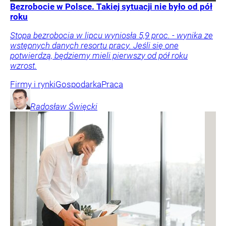
Bezrobocie w Polsce. Takiej sytuacji nie było od pół
roku
Stopa bezrobocia w lipcu wyniosła 5,9 proc. - wynika ze
wstępnych danych resortu pracy. Jeśli się one
potwierdzą, będziemy mieli pierwszy od pół roku
wzrost.
Firmy i rynki
Gospodarka
Praca
Radosław
Święcki