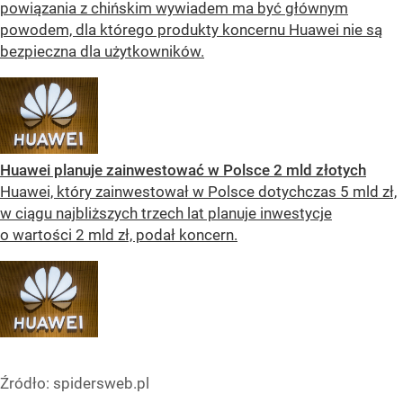
powiązania z chińskim wywiadem ma być głównym
powodem, dla którego produkty koncernu Huawei nie są
bezpieczna dla użytkowników.
Huawei planuje zainwestować w Polsce 2 mld złotych
Huawei, który zainwestował w Polsce dotychczas 5 mld zł,
w ciągu najbliższych trzech lat planuje inwestycje
o wartości 2 mld zł, podał koncern.
Źródło:
spidersweb.pl