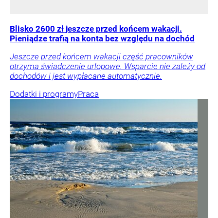
Blisko 2600 zł jeszcze przed końcem wakacji.
Pieniądze trafią na konta bez względu na dochód
Jeszcze przed końcem wakacji część pracowników
otrzyma świadczenie urlopowe. Wsparcie nie zależy od
dochodów i jest wypłacane automatycznie.
Dodatki i programy
Praca