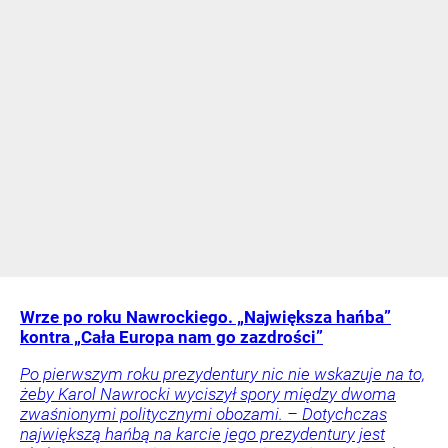
Wrze po roku Nawrockiego. „Największa hańba”
kontra „Cała Europa nam go zazdrości”
Po pierwszym roku prezydentury nic nie wskazuje na to,
żeby Karol Nawrocki wyciszył spory między dwoma
zwaśnionymi politycznymi obozami. – Dotychczas
największą hańbą na karcie jego prezydentury jest