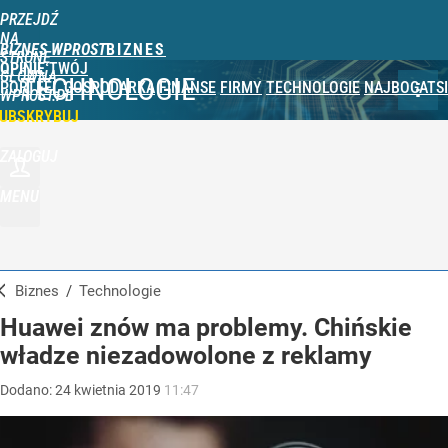
PRZEJDŹ
NA
BIZNES WPROST
STRONĘ
OPINIE
TWÓJ
GŁÓWNĄ
TECHNOLOGIE
PORTFEL
GOSPODARKA
FINANSE
FIRMY
TECHNOLOGIE
NAJBOGATSI
WPROST.PL
UBSKRYBUJ
ZALOGUJ
MENU
Biznes
/
Technologie
Huawei znów ma problemy. Chińskie
władze niezadowolone z reklamy
Dodano:
24
kwietnia
2019
11:47