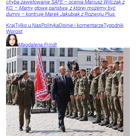
chyba zawetowanie SAFE – ocenia Mariusz Witczak z
KO. – Mamy głowę państwa, z której możemy być
dumni – kontruje Marek Jakubiak z Rozwoju Plus.
Kraj
Tylko u Nas
Polityka
Opinie i komentarze
Tygodnik
Wprost
Magdalena
Frindt