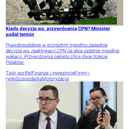
Kiedy decyzja ws. przywrócenia CPN? Minister
podał termin
Prawdopodobnie w przyszłym tygodniu zapadnie
decyzja ws. reaktywacji CPN na dwa ostatnie tygodnie
wakacji. Przywrócenia pakietu chce dwie trzecie
Polaków.
Twój portfel
Finanse i inwestycje
Firmy i
rynki
Gospodarka
Motoryzacja