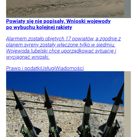
Powiaty się nie popisały. Wnioski wojewody
po wybuchu kolejnej rakiety
Alarmem zostało objętych 17 powiatów, a zgodnie z
planem syreny zostały włączone tylko w siedmiu.
Wojewoda lubelski chce uporządkować sytuację i
wyciągnąć wnioski.
Prawo i podatki
Usługi
Wiadomości