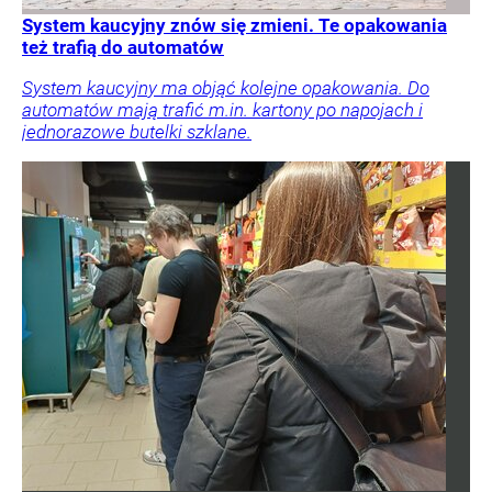
System kaucyjny znów się zmieni. Te opakowania
też trafią do automatów
System kaucyjny ma objąć kolejne opakowania. Do
automatów mają trafić m.in. kartony po napojach i
jednorazowe butelki szklane.