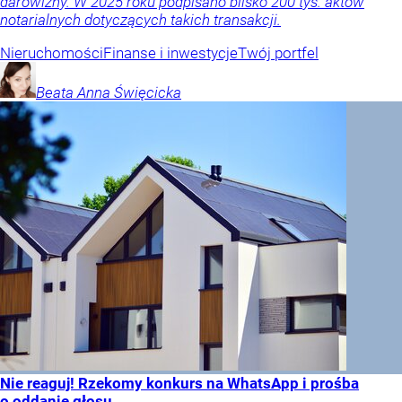
darowizny. W 2025 roku podpisano blisko 200 tys. aktów
notarialnych dotyczących takich transakcji.
Nieruchomości
Finanse i inwestycje
Twój portfel
Beata Anna
Święcicka
Nie reaguj! Rzekomy konkurs na WhatsApp i prośba
o oddanie głosu