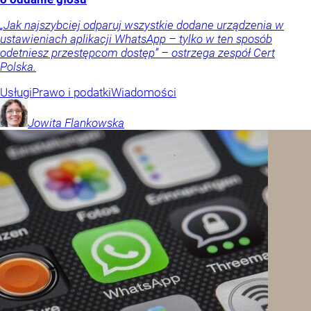
„Jak najszybciej odparuj wszystkie dodane urządzenia w
ustawieniach aplikacji WhatsApp – tylko w ten sposób
odetniesz przestępcom dostęp” – ostrzega zespół Cert
Polska.
Usługi
Prawo i podatki
Wiadomości
Jowita
Flankowska