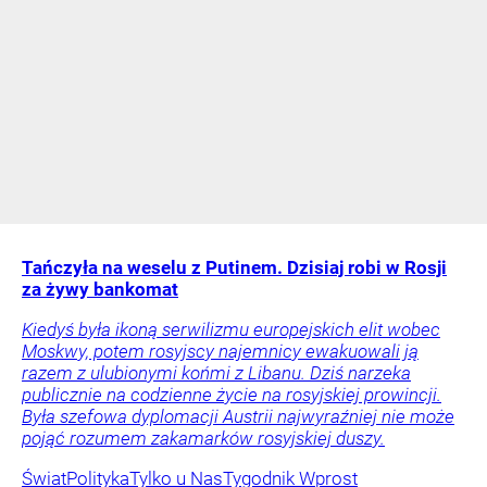
Tańczyła na weselu z Putinem. Dzisiaj robi w Rosji
za żywy bankomat
Kiedyś była ikoną serwilizmu europejskich elit wobec
Moskwy, potem rosyjscy najemnicy ewakuowali ją
razem z ulubionymi końmi z Libanu. Dziś narzeka
publicznie na codzienne życie na rosyjskiej prowincji.
Była szefowa dyplomacji Austrii najwyraźniej nie może
pojąć rozumem zakamarków rosyjskiej duszy.
Świat
Polityka
Tylko u Nas
Tygodnik Wprost