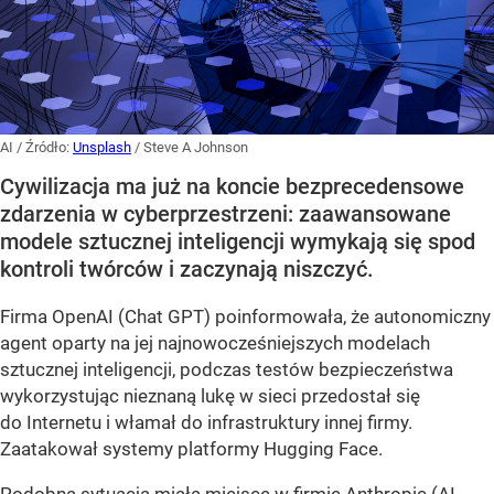
AI
/ Źródło:
Unsplash
/
Steve A Johnson
Cywilizacja ma już na koncie bezprecedensowe
zdarzenia w cyberprzestrzeni: zaawansowane
modele sztucznej inteligencji wymykają się spod
kontroli twórców i zaczynają niszczyć.
Firma OpenAI (Chat GPT) poinformowała, że autonomiczny
agent oparty na jej najnowocześniejszych modelach
sztucznej inteligencji, podczas testów bezpieczeństwa
wykorzystując nieznaną lukę w sieci przedostał się
do Internetu i włamał do infrastruktury innej firmy.
Zaatakował systemy platformy Hugging Face.
Podobna sytuacja miała miejsce w firmie Anthropic (AI