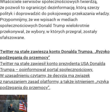
Właściciele serwisów społecznościowych twierdzą,
że pozwoli to ograniczyć dezinformację, którą szerzy
polityk i doprowadzić do pokojowego przekazania władzy.
Przypomnijmy, że we wpisach w mediach
społecznościowych Donald Trump wielokrotnie
przekonywał, że wybory, w których przegrał, zostały
sfałszowane.
Twitter na stałe zawiesza konto Donalda Trumpa. „Ryzyko
podżegania do przemocy”
Twitter na stałe zawiesił konto prezydenta USA Donalda
Trumpa – poinformował portal społecznościowy.
W uzasadnieniu czytamy, że decyzja ma związek
z naruszaniem zasad platformy, a także istnieniem „ryzyka
podżegania do przemocy”.