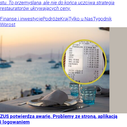
stu. To przemyślana, ale nie do końca uczciwa strategia
restauratorów ukrywających ceny.
Finanse i inwestycje
Podróże
Kraj
Tylko u Nas
Tygodnik
Wprost
ZUS potwierdza awarię. Problemy ze stroną, aplikacją
i logowaniem