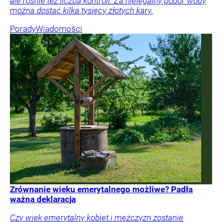
ale rośnie też liczba kontroli. Za nielegalny pobór wody
można dostać kilka tysięcy złotych kary.
Porady
Wiadomości
Zrównanie wieku emerytalnego możliwe? Padła
ważna deklaracja
Czy wiek emerytalny kobiet i mężczyzn zostanie