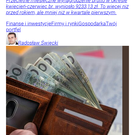
Przeciętne miesięczne wynagrodzenie brutto w okresie
kwiecień-czerwiec br. wyniosło 9233,13 zł. To więcej niż
przed rokiem, ale mniej niż w kwartale pierwszym.
Finanse i inwestycje
Firmy i rynki
Gospodarka
Twój
portfel
Radosław
Święcki