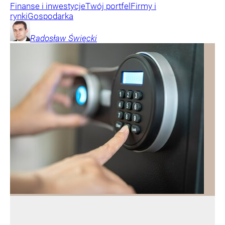
Finanse i inwestycje
Twój portfel
Firmy i
rynki
Gospodarka
Radosław
Święcki