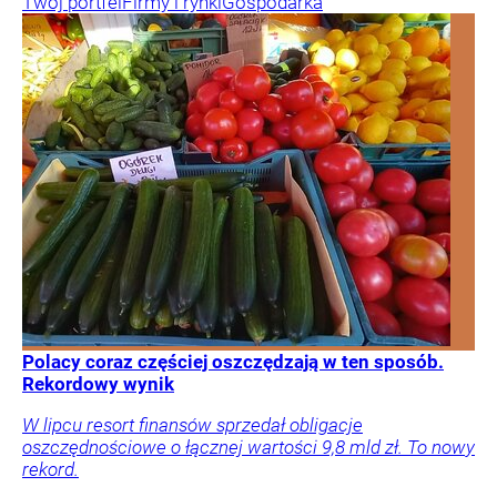
Twój portfel
Firmy i rynki
Gospodarka
Polacy coraz częściej oszczędzają w ten sposób.
Rekordowy wynik
W lipcu resort finansów sprzedał obligacje
oszczędnościowe o łącznej wartości 9,8 mld zł. To nowy
rekord.