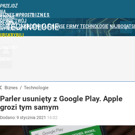
PRZEJDŹ
NA
BIZNES WPROST
STRONĘ
OPINIE
TWÓJ
GŁÓWNĄ
TECHNOLOGIE
PORTFEL
GOSPODARKA
FINANSE
FIRMY
TECHNOLOGIE
NAJBOGATSI
WPROST.PL
UBSKRYBUJ
ZALOGUJ
MENU
Biznes
/
Technologie
Parler usunięty z Google Play. Apple
grozi tym samym
Dodano:
9
stycznia
2021
16:02