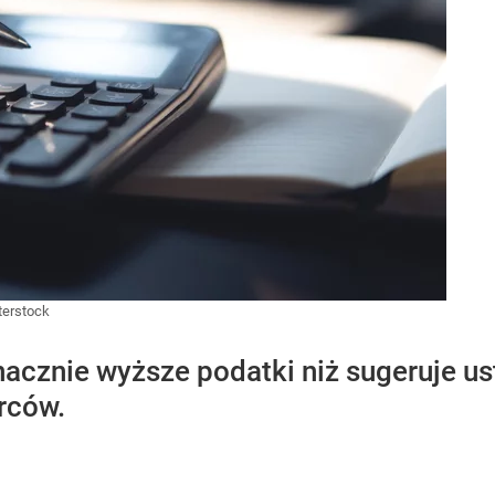
terstock
nacznie wyższe podatki niż sugeruje 
rców.