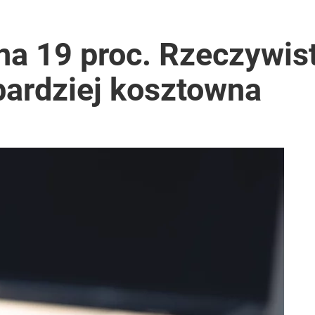
 na 19 proc. Rzeczywis
bardziej kosztowna