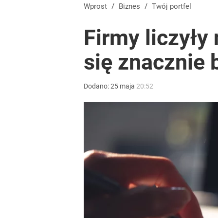
Wprost
/
Biznes
/
Twój portfel
Firmy liczyły
się znacznie 
Dodano:
25
maja
20:52