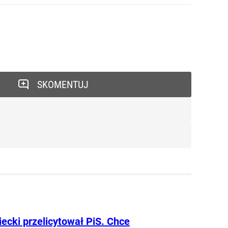
SKOMENTUJ
ecki przelicytował PiS. Chce