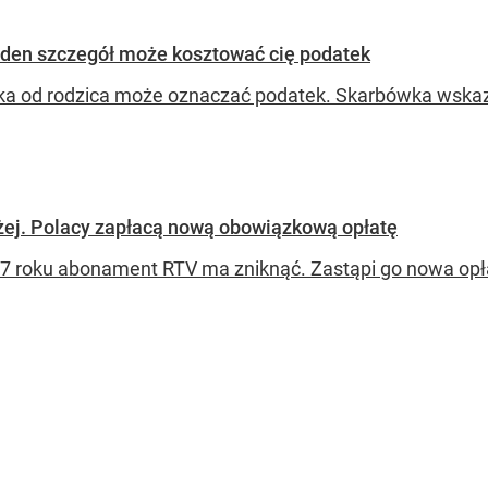
eden szczegół może kosztować cię podatek
a od rodzica może oznaczać podatek. Skarbówka wskazuj
żej. Polacy zapłacą nową obowiązkową opłatę
7 roku abonament RTV ma zniknąć. Zastąpi go nowa opł