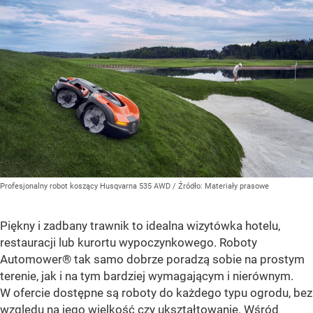
Profesjonalny robot koszący Husqvarna 535 AWD
/ Źródło:
Materiały prasowe
Piękny i zadbany trawnik to idealna wizytówka hotelu,
restauracji lub kurortu wypoczynkowego. Roboty
Automower® tak samo dobrze poradzą sobie na prostym
terenie, jak i na tym bardziej wymagającym i nierównym.
W ofercie dostępne są roboty do każdego typu ogrodu, bez
względu na jego wielkość czy ukształtowanie. Wśród