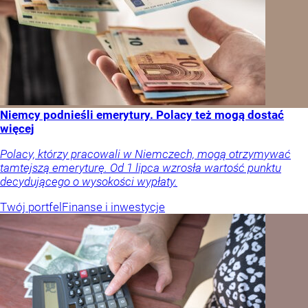
Niemcy podnieśli emerytury. Polacy też mogą dostać
więcej
Polacy, którzy pracowali w Niemczech, mogą otrzymywać
tamtejszą emeryturę. Od 1 lipca wzrosła wartość punktu
decydującego o wysokości wypłaty.
Twój portfel
Finanse i inwestycje