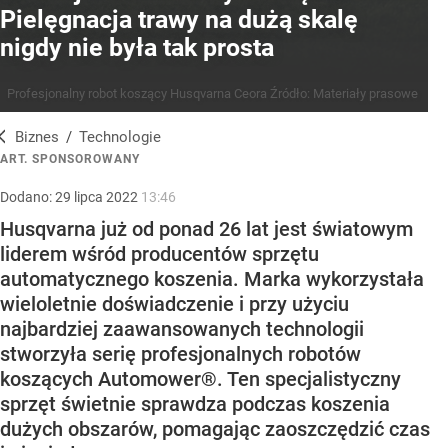
Pielęgnacja trawy na dużą skalę
nigdy nie była tak prosta
Profesjonalny robot koszący Husqvarna Ceora
Źródło:
Materiały prasowe
Biznes
/
Technologie
ART. SPONSOROWANY
Dodano:
29
lipca
2022
13:46
Husqvarna już od ponad 26 lat jest światowym
liderem wśród producentów sprzętu
automatycznego koszenia. Marka wykorzystała
wieloletnie doświadczenie i przy użyciu
najbardziej zaawansowanych technologii
stworzyła serię profesjonalnych robotów
koszących Automower®. Ten specjalistyczny
sprzęt świetnie sprawdza podczas koszenia
dużych obszarów, pomagając zaoszczędzić czas