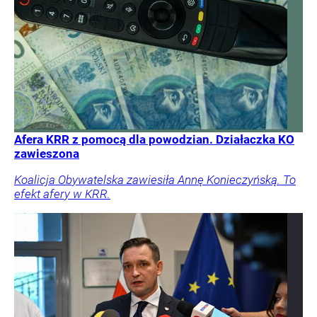
Afera KRR z pomocą dla powodzian. Działaczka KO
zawieszona
Koalicja Obywatelska zawiesiła Annę Konieczyńską. To
efekt afery w KRR.