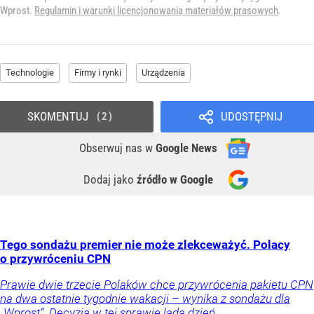
Wprost.
Regulamin i warunki licencjonowania materiałów prasowych
.
Technologie
Firmy i rynki
Urządzenia
SKOMENTUJ
UDOSTĘPNIJ
2
Obserwuj nas
w
Google News
Dodaj jako
źródło w Google
Tego sondażu premier nie może zlekceważyć. Polacy
o przywróceniu CPN
Prawie dwie trzecie Polaków chce przywrócenia pakietu CPN
na dwa ostatnie tygodnie wakacji – wynika z sondażu dla
„Wprost”. Decyzja w tej sprawie lada dzień.