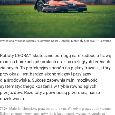
Profesjonalny robot koszący Husqvarna Ceora
/ Źródło:
Materiały prasowe
/
Husqvarna
Roboty CEORA™ skutecznie pomogą nam zadbać o trawę
m.in. na boiskach piłkarskich oraz na rozległych terenach
zielonych. To perfekcyjny sposób na piękny trawnik, który
przy okazji jest bardzo ekonomiczny i przyjazny
dla środowiska. Sukces zapewnia m.in. możliwość
systematycznego koszenia w trybie równoległych
przejazdów. Rezultaty z pewnością przerosną nasze
oczekiwania.
© ℗
Materiał chroniony prawem autorskim. Wszelkie prawa zastrzeżone.
Dalsze rozpowszechnianie artykułu tylko za zgodą wydawcy tygodnika