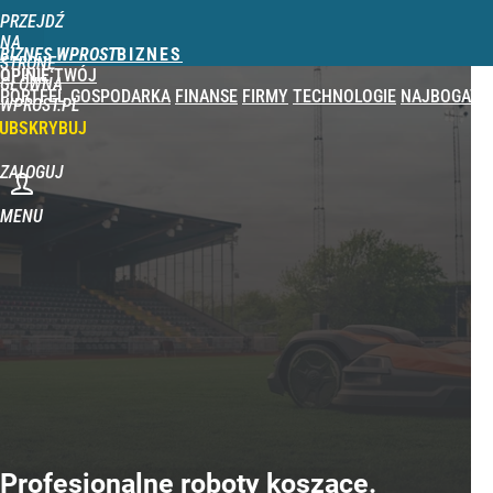
PRZEJDŹ
NA
BIZNES WPROST
STRONĘ
OPINIE
TWÓJ
GŁÓWNĄ
PORTFEL
GOSPODARKA
FINANSE
FIRMY
TECHNOLOGIE
NAJBOGATSI
WPROST.PL
UBSKRYBUJ
ZALOGUJ
MENU
Profesjonalne roboty koszące.