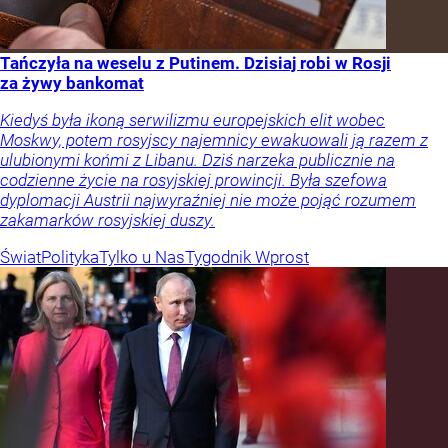
Tańczyła na weselu z Putinem. Dzisiaj robi w Rosji
za żywy bankomat
Kiedyś była ikoną serwilizmu europejskich elit wobec
Moskwy, potem rosyjscy najemnicy ewakuowali ją razem z
ulubionymi końmi z Libanu. Dziś narzeka publicznie na
codzienne życie na rosyjskiej prowincji. Była szefowa
dyplomacji Austrii najwyraźniej nie może pojąć rozumem
zakamarków rosyjskiej duszy.
Świat
Polityka
Tylko u Nas
Tygodnik Wprost