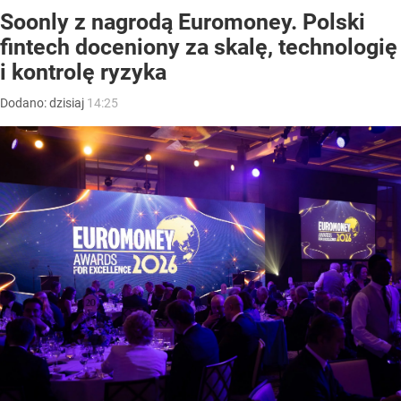
Soonly z nagrodą Euromoney. Polski
fintech doceniony za skalę, technologię
i kontrolę ryzyka
Dodano:
dzisiaj
14:25