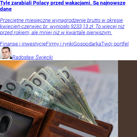
Tyle zarabiali Polacy przed wakacjami. Są najnowsze
dane
Przeciętne miesięczne wynagrodzenie brutto w okresie
kwiecień-czerwiec br. wyniosło 9233,13 zł. To więcej niż
przed rokiem, ale mniej niż w kwartale pierwszym.
Finanse i inwestycje
Firmy i rynki
Gospodarka
Twój portfel
Radosław
Święcki