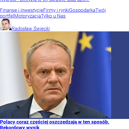
Finanse i inwestycje
Firmy i rynki
Gospodarka
Twój
portfel
Motoryzacja
Tylko u Nas
Radosław
Święcki
Polacy coraz częściej oszczędzają w ten sposób.
Rekordowy wynik