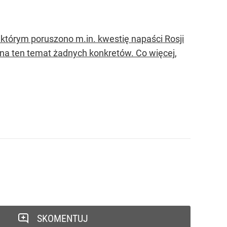
którym poruszono m.in. kwestię napaści Rosji
 na ten temat żadnych konkretów. Co więcej,
SKOMENTUJ