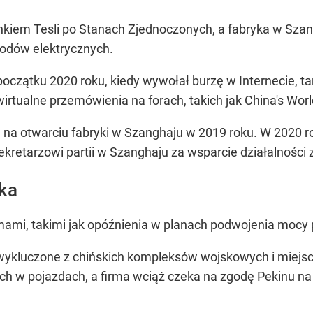
ynkiem Tesli po Stanach Zjednoczonych, a fabryka w Sza
odów elektrycznych.
początku 2020 roku, kiedy wywołał burzę w Internecie, 
rtualne przemówienia na forach, takich jak China's Worl
j, na otwarciu fabryki w Szanghaju w 2019 roku. W 2020 r
etarzowi partii w Szanghaju za wsparcie działalności 
ka
mami, takimi jak opóźnienia w planach podwojenia mocy
wykluczone z chińskich kompleksów wojskowych i miejs
h w pojazdach, a firma wciąż czeka na zgodę Pekinu na 