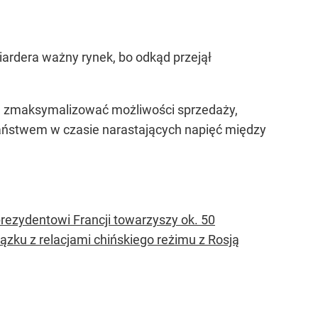
iardera ważny rynek, bo odkąd przejął
cą zmaksymalizować możliwości sprzedaży,
aństwem w czasie narastających napięć między
rezydentowi Francji towarzyszy ok. 50
ązku z relacjami chińskiego reżimu z Rosją