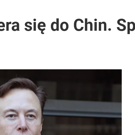
tymistyczne wieści”
ra się do Chin. Sp
i
rzezi wołyńskiej
 7,5 tys. zł kary