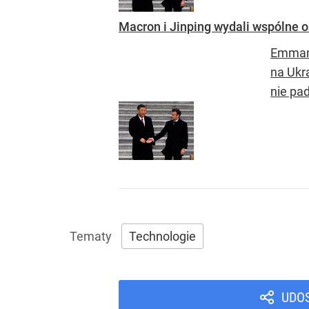
Macron i Jinping wydali wspólne o
Emmanu
na Ukr
nie pa
Technologie
UDO