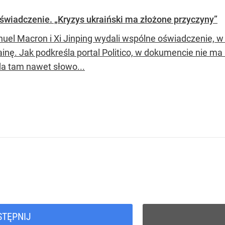
świadczenie. „Kryzys ukraiński ma złożone przyczyny”
el Macron i Xi Jinping wydali wspólne oświadczenie, w 
ainę. Jak podkreśla portal Politico, w dokumencie nie ma
da tam nawet słowo...
STĘPNIJ