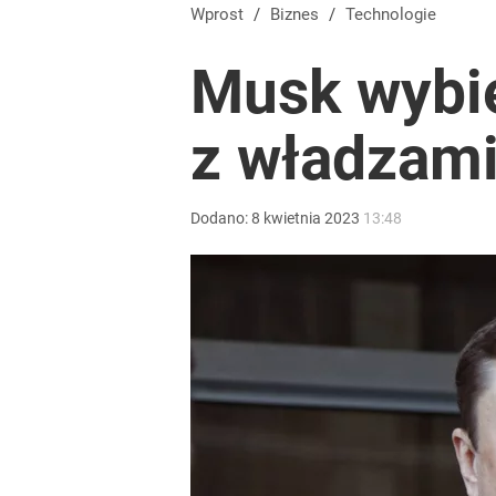
Na taki komunikat kierowcy czekali od dawna. „Op
Wprost
/
Biznes
/
Technologie
Musk wybie
dodaj
z władzam
„Nie chodzi o zemstę”. Mocny apel w sprawie ofiar 
dodaj
Dodano:
8
kwietnia
2023
13:48
Kontrole studni przyspieszają. Za pobór wody nawet
dodaj