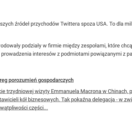
szych źródeł przychodów Twittera spoza USA. To dla mil
wodowały podziały w firmie między zespołami, które ch
ą prowadzenia interesów z podmiotami powiązanymi z p
ereg porozumień gospodarczych
cie trzydniowej wizyty Emmanuela Macrona w Chinach, p
tawicieli kół biznesowych. Tak pokaźna delegacja - w zwi
 wątpliwości części...