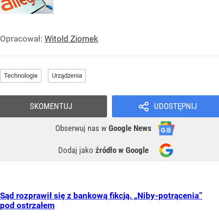
Opracował:
Witold Ziomek
Technologie
Urządzenia
SKOMENTUJ
UDOSTĘPNIJ
Obserwuj nas
w
Google News
Dodaj jako
źródło w Google
Sąd rozprawił się z bankową fikcją. „Niby-potrącenia”
pod ostrzałem