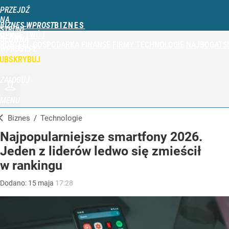
PRZEJDŹ
NA
BIZNES WPROST
STRONĘ
OPINIE
TWÓJ
GŁÓWNĄ
PORTFEL
GOSPODARKA
FINANSE
FIRMY
TECHNOLOGIE
NAJBOGATSI
WPROST.PL
UBSKRYBUJ
ZALOGUJ
MENU
Biznes
/
Technologie
Najpopularniejsze smartfony 2026.
Jeden z liderów ledwo się zmieścił
w rankingu
Dodano:
15
maja
17:28