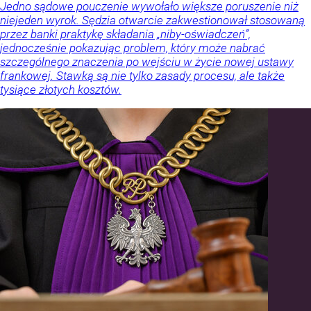
Jedno sądowe pouczenie wywołało większe poruszenie niż
niejeden wyrok. Sędzia otwarcie zakwestionował stosowaną
przez banki praktykę składania „niby-oświadczeń”,
jednocześnie pokazując problem, który może nabrać
szczególnego znaczenia po wejściu w życie nowej ustawy
frankowej. Stawką są nie tylko zasady procesu, ale także
tysiące złotych kosztów.