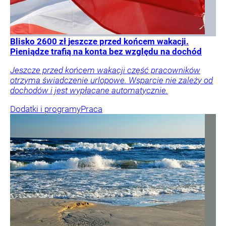
Blisko 2600 zł jeszcze przed końcem wakacji.
Pieniądze trafią na konta bez względu na dochód
Jeszcze przed końcem wakacji część pracowników
otrzyma świadczenie urlopowe. Wsparcie nie zależy od
dochodów i jest wypłacane automatycznie.
Dodatki i programy
Praca