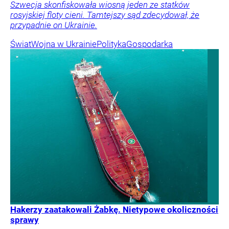
Szwecja skonfiskowała wiosną jeden ze statków
rosyjskiej floty cieni. Tamtejszy sąd zdecydował, że
przypadnie on Ukrainie.
Świat
Wojna w Ukrainie
Polityka
Gospodarka
Hakerzy zaatakowali Żabkę. Nietypowe okoliczności
sprawy