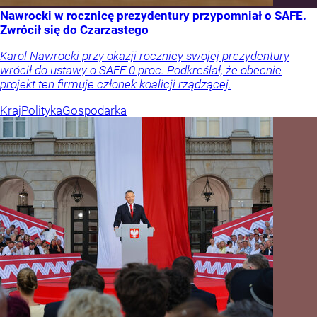
Nawrocki w rocznicę prezydentury przypomniał o SAFE.
Zwrócił się do Czarzastego
Karol Nawrocki przy okazji rocznicy swojej prezydentury
wrócił do ustawy o SAFE 0 proc. Podkreślał, że obecnie
projekt ten firmuje członek koalicji rządzącej.
Kraj
Polityka
Gospodarka