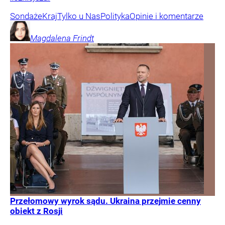
Sondaże
Kraj
Tylko u Nas
Polityka
Opinie i komentarze
Magdalena
Frindt
Przełomowy wyrok sądu. Ukraina przejmie cenny
obiekt z Rosji