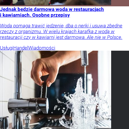
Jednak będzie darmowa woda w restauracjach
i kawiarniach. Osobne przepisy
Woda pomaga trawić jedzenie, dba o nerki i usuwa zbędne
rzeczy z organizmu. W wielu krajach karafka z wodą w
restauracji czy w kawiarni jest darmowa. Ale nie w Polsce.
Usługi
Handel
Wiadomości