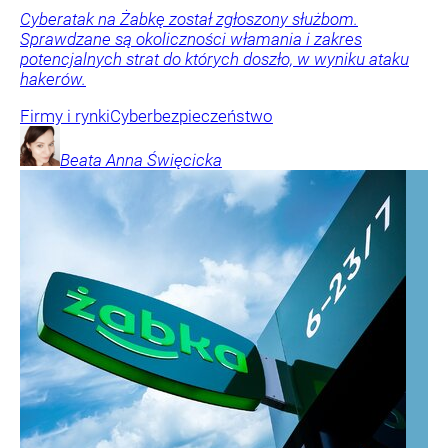
Cyberatak na Żabkę został zgłoszony służbom.
Sprawdzane są okoliczności włamania i zakres
potencjalnych strat do których doszło, w wyniku ataku
hakerów.
Firmy i rynki
Cyberbezpieczeństwo
Beata Anna
Święcicka