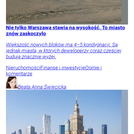
Nie tylko Warszawa stawia na wysokość. To miasto
znów zaskoczyło
Większość nowych bloków ma 4–5 kondygnacji. Są
jednak miasta, w których deweloperzy coraz częściej
budują znacznie wyżej.
Nieruchomości
Finanse i inwestycje
Opinie i
komentarze
Beata Anna
Święcicka