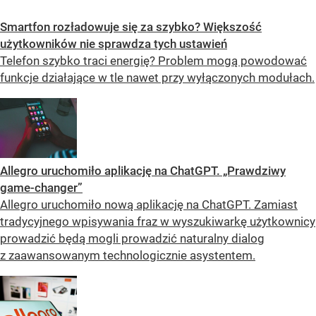
Smartfon rozładowuje się za szybko? Większość
użytkowników nie sprawdza tych ustawień
Telefon szybko traci energię? Problem mogą powodować
funkcje działające w tle nawet przy wyłączonych modułach.
Allegro uruchomiło aplikację na ChatGPT. „Prawdziwy
game-changer”
Allegro uruchomiło nową aplikację na ChatGPT. Zamiast
tradycyjnego wpisywania fraz w wyszukiwarkę użytkownicy
prowadzić będą mogli prowadzić naturalny dialog
z zaawansowanym technologicznie asystentem.