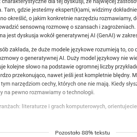
charakterystyczne dla tej dyskusji, że najwięcej zastosow
a. Tam, gdzie jesteśmy ekspert(k)ami, widzimy dokładnie,
asno określić, o jakim konkretnie narzędziu rozmawiamy, 
adzić sensowną rozmowę o szansach i zagrożeniach. Dl
tna jest dyskusja wokół generatywnej AI (GenAI) w zakre
ób zakłada, że duże modele językowe rozumieją to, co do
ozmowy o generatywnej AI. Duży model językowy nie wie, 
je kolejne słowo na podstawie ogromnej liczby przykładów
rdzo przekonująco, nawet jeśli jest kompletnie błędny. 
 tym narzędziom cechy, których one nie mają. Kiedy słyszę
zy na pewno rozmawiamy o technologii.
anżach: literaturze i grach komputerowych, orientujecie
Pozostało 88% tekstu