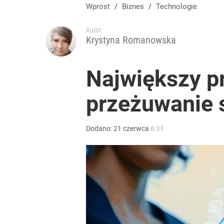
Wprost
/
Biznes
/
Technologie
Autor:
Krystyna Romanowska
Największy p
przeżuwanie 
Dodano:
21
czerwca
6:31