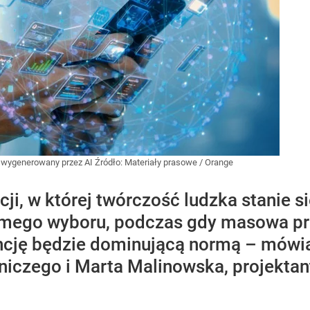
az wygenerowany przez AI
Źródło:
Materiały prasowe
/
Orange
ji, w której twórczość ludzka stanie 
ego wyboru, podczas gdy masowa pro
encję będzie dominującą normą – mówi
iczego i Marta Malinowska, projekta