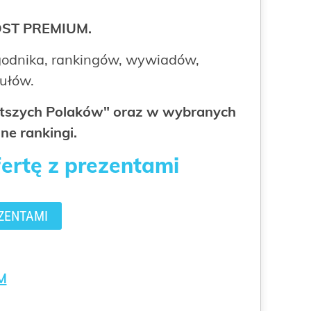
ROST PREMIUM.
odnika, rankingów, wywiadów,
kułów.
gatszych Polaków" oraz w wybranych
ne rankingi.
fertę z prezentami
ZENTAMI
M