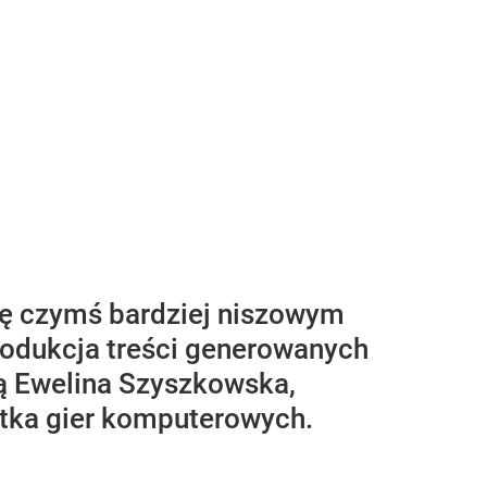
się czymś bardziej niszowym
dukcja treści generowanych
ą Ewelina Szyszkowska,
ntka gier komputerowych.