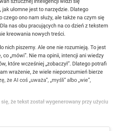
ań sztucznej inteligencji widzi się
 jak ułomne jest to narzędzie. Dlatego
do czego ono nam służy, ale także na czym się
a nas obu pracujących na co dzień z tekstem
sie kreowania nowych treści.
 nich piszemy. Ale one nie rozumieją. To jest
co „mówi”. Nie ma opinii, intencji ani wiedzy
, które wcześniej „zobaczył”. Dlatego potrafi
Mam wrażenie, że wiele nieporozumień bierze
, że AI coś „uważa”, „myśli” albo „wie”,
 się, że tekst został wygenerowany przy użyciu