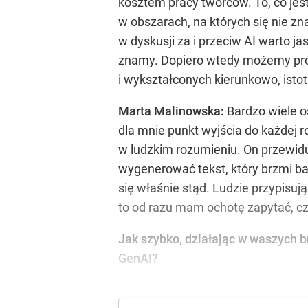
kosztem pracy twórców. To, co jest 
w obszarach, na których się nie zn
w dyskusji za i przeciw AI warto j
znamy. Dopiero wtedy możemy prow
i wykształconych kierunkowo, isto
Marta Malinowska:
Bardzo wiele os
dla mnie punkt wyjścia do każdej r
w ludzkim rozumieniu. On przewidu
wygenerować tekst, który brzmi ba
się właśnie stąd. Ludzie przypisują
to od razu mam ochotę zapytać, c
Jak szybko, działając w waszych br
GenAI?