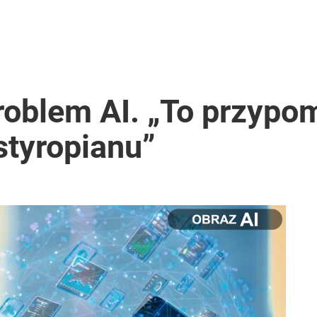
roblem AI. „To przypo
styropianu”