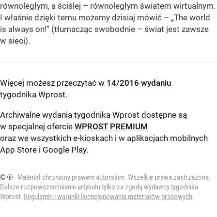
równoległym, a ściślej – równoległym światem wirtualnym.
I właśnie dzięki temu możemy dzisiaj mówić – „The world
is always on!” (tłumacząc swobodnie – świat jest zawsze
w sieci).
Więcej możesz przeczytać w
14/2016 wydaniu
tygodnika Wprost
.
Archiwalne wydania tygodnika Wprost dostępne są
w specjalnej ofercie
WPROST PREMIUM
oraz we wszystkich e-kioskach i w aplikacjach mobilnych
App Store
i
Google Play
.
© ℗
Materiał chroniony prawem autorskim. Wszelkie prawa zastrzeżone.
Dalsze rozpowszechnianie artykułu tylko za zgodą wydawcy tygodnika
Wprost.
Regulamin i warunki licencjonowania materiałów prasowych
.