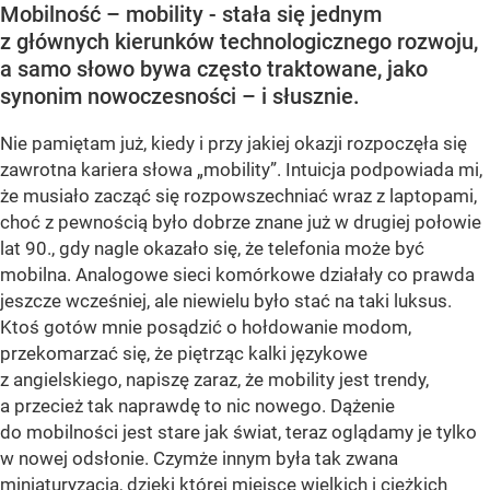
Mobilność – mobility - stała się jednym
z głównych kierunków technologicznego rozwoju,
a samo słowo bywa często traktowane, jako
synonim nowoczesności – i słusznie.
Nie pamiętam już, kiedy i przy jakiej okazji rozpoczęła się
zawrotna kariera słowa „mobility”. Intuicja podpowiada mi,
że musiało zacząć się rozpowszechniać wraz z laptopami,
choć z pewnością było dobrze znane już w drugiej połowie
lat 90., gdy nagle okazało się, że telefonia może być
mobilna. Analogowe sieci komórkowe działały co prawda
jeszcze wcześniej, ale niewielu było stać na taki luksus.
Ktoś gotów mnie posądzić o hołdowanie modom,
przekomarzać się, że piętrząc kalki językowe
z angielskiego, napiszę zaraz, że mobility jest trendy,
a przecież tak naprawdę to nic nowego. Dążenie
do mobilności jest stare jak świat, teraz oglądamy je tylko
w nowej odsłonie. Czymże innym była tak zwana
miniaturyzacja, dzięki której miejsce wielkich i ciężkich