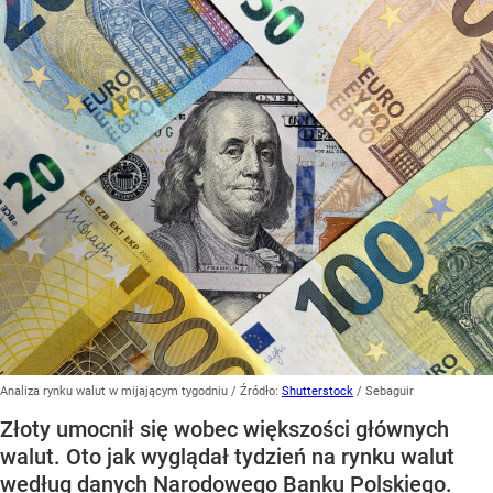
Analiza rynku walut w mijającym tygodniu
/ Źródło:
Shutterstock
/
Sebaguir
Złoty umocnił się wobec większości głównych
walut. Oto jak wyglądał tydzień na rynku walut
według danych Narodowego Banku Polskiego.