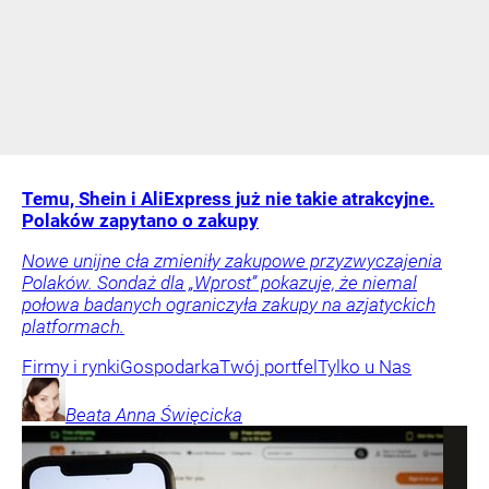
Temu, Shein i AliExpress już nie takie atrakcyjne.
Polaków zapytano o zakupy
Nowe unijne cła zmieniły zakupowe przyzwyczajenia
Polaków. Sondaż dla „Wprost” pokazuje, że niemal
połowa badanych ograniczyła zakupy na azjatyckich
platformach.
Firmy i rynki
Gospodarka
Twój portfel
Tylko u Nas
Beata Anna
Święcicka