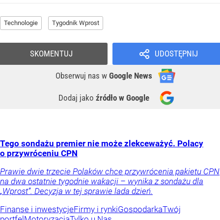
Technologie
Tygodnik Wprost
SKOMENTUJ
UDOSTĘPNIJ
Obserwuj nas
w
Google News
Dodaj jako
źródło w Google
Tego sondażu premier nie może zlekceważyć. Polacy
o przywróceniu CPN
Prawie dwie trzecie Polaków chce przywrócenia pakietu CPN
na dwa ostatnie tygodnie wakacji – wynika z sondażu dla
„Wprost”. Decyzja w tej sprawie lada dzień.
Finanse i inwestycje
Firmy i rynki
Gospodarka
Twój
portfel
Motoryzacja
Tylko u Nas