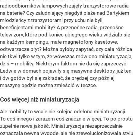
radioodbiorników lampowych zajęły tranzystorowe radia
na baterie? Czy zaludniający niegdyś plaże nad Bałtykiem
młodzieńcy z tranzystorami przy uchu nie byli
beneficjentami mobility? A przenośne radia, przenośne
telewizory, które pod koniec ubiegłego wieku widziało się
na każdym kempingu, małe magnetofony kasetowe,
odtwarzacze płyt? Można byłoby zapytać, czy cała różnica
nie tkwi tylko w tym, że wówczas mówiono miniaturyzacja,
dziś – mobility. Niektórym faktom nie da się zaprzeczyć.
Ledwie w domach pojawiły się masywne desktopy, już ten
i ów gotów był się zakładać, że prędzej czy później
maszynę będzie można zmieścić w teczce.
Coś więcej niż miniaturyzacja
Ale mobility to wcale nie kolejna odsłona miniaturyzacji.
To coś innego i zarazem coś znacznie więcej. To po prostu
zupełnie nowa jakość. Miniaturyzacja niezaprzeczalnie
oznaczała pewną wygodę, ale nie zrewolucjonizowała stylu