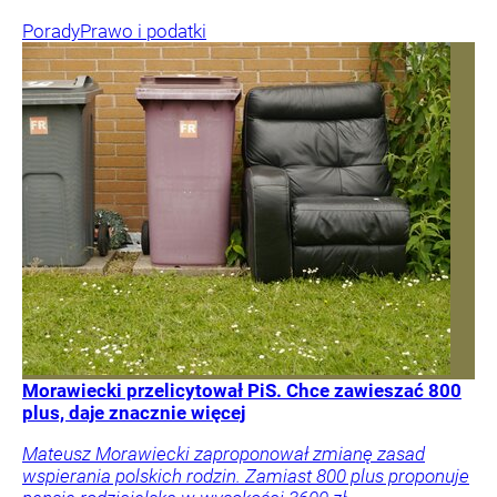
Porady
Prawo i podatki
Morawiecki przelicytował PiS. Chce zawieszać 800
plus, daje znacznie więcej
Mateusz Morawiecki zaproponował zmianę zasad
wspierania polskich rodzin. Zamiast 800 plus proponuje