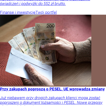
świadczeń i podwyżki do 552 zł brutto.
Finanse i inwestycje
Twój portfel
Przy zakupach poproszą o PESEL. UE wprowadza zmiany
Już niebawem przy drogich zakupach klienci mogą zostać
poproszeni o dokument tożsamości i PESEL. Nowe przepisy