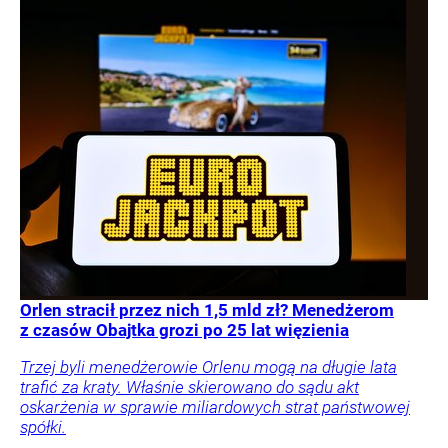
Orlen stracił przez nich 1,5 mld zł? Menedżerom
z czasów Obajtka grozi po 25 lat więzienia
Trzej byli menedżerowie Orlenu mogą na długie lata
trafić za kraty. Właśnie skierowano do sądu akt
oskarżenia w sprawie miliardowych strat państwowej
spółki.