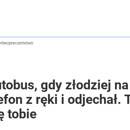
berbezpieczeństwo
tobus, gdy złodziej n
lefon z ręki i odjechał
ę tobie