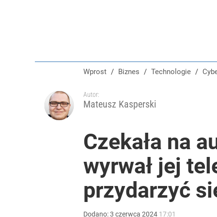
Wprost
/
Biznes
/
Technologie
/
Cy
Autor:
Mateusz Kasperski
Czekała na au
wyrwał jej te
przydarzyć si
Dodano:
3
czerwca
2024
17:01