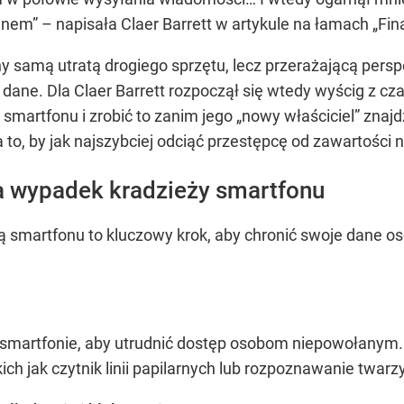
m” – napisała Claer Barrett w artykule na łamach „Fina
y samą utratą drogiego sprzętu, lecz przerażającą pers
ej dane. Dla Claer Barrett rozpoczął się wtedy wyścig z 
smartfonu i zrobić to zanim jego „nowy właściciel” znajd
 to, by jak najszybciej odciąć przestępcę od zawartości
a wypadek kradzieży smartfonu
ą smartfonu to kluczowy krok, aby chronić swoje dane o
smartfonie, aby utrudnić dostęp osobom niepowołanym. 
ich jak czytnik linii papilarnych lub rozpoznawanie twarzy