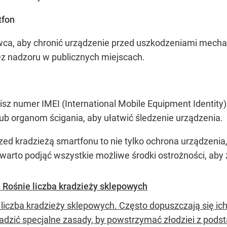
tfon
wca, aby chronić urządzenie przed uszkodzeniami mechan
ez nadzoru w publicznych miejscach.
isz numer IMEI (International Mobile Equipment Identity
lub organom ścigania, aby ułatwić śledzenie urządzenia.
rzed kradzieżą smartfonu to nie tylko ochrona urządzeni
 warto podjąć wszystkie możliwe środki ostrożności, ab
 Rośnie liczba kradzieży sklepowych
 liczba kradzieży sklepowych. Często dopuszczają się ic
dzić specjalne zasady, by powstrzymać złodziei z pods