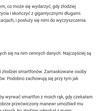
ym, co może się wydarzyć, gdy złodziej
cia i skończyć z gigantycznymi długami.
cjach, i posłuży się nimi do wyczyszczenia
cych się na nim cennych danych. Najczęściej są
angi złodziei smartfonów. Zamaskowane osoby
iów. Podobno zachowują się przy tym jak
by wyrwać smartfon z moich rąk, gdy czekałam
dobrze przećwiczony manewr umożliwił mu
strach, bo złodziej odjechał z moim