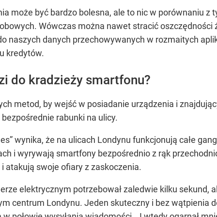
a może być bardzo bolesna, ale to nic w porównaniu z t
sobowych. Wówczas można nawet stracić oszczędności ży
do naszych danych przechowywanych w rozmaitych aplika
u kredytów.
zi do kradzieży smartfonu?
nych metod, by wejść w posiadanie urządzenia i znajdują
bezpośrednie rabunki na ulicy.
 Times” wynika, że na ulicach Londynu funkcjonują całe g
rach i wyrywają smartfony bezpośrednio z rąk przechodn
i atakują swoje ofiary z zaskoczenia.
ze elektrycznym potrzebował zaledwie kilku sekund, a
ym centrum Londynu. Jeden skuteczny i bez wątpienia 
 w połowie wysyłania wiadomości… I wtedy ogarnął mnie 