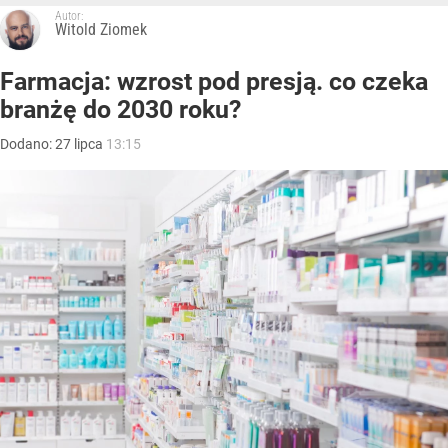
Autor:
Witold Ziomek
Farmacja: wzrost pod presją. co czeka
branżę do 2030 roku?
Dodano:
27
lipca
13:15