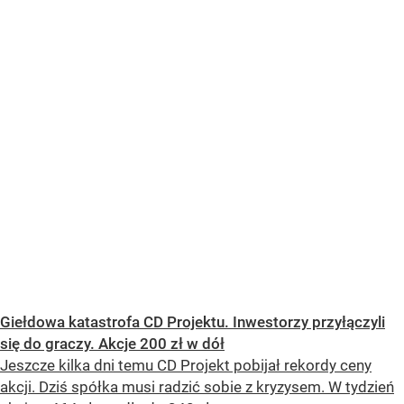
Giełdowa katastrofa CD Projektu. Inwestorzy przyłączyli
się do graczy. Akcje 200 zł w dół
Jeszcze kilka dni temu CD Projekt pobijał rekordy ceny
akcji. Dziś spółka musi radzić sobie z kryzysem. W tydzień