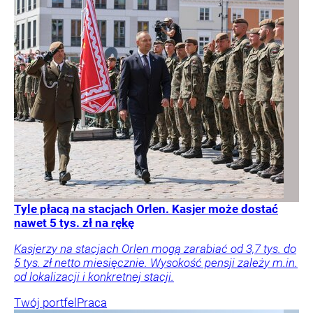
Tyle płacą na stacjach Orlen. Kasjer może dostać
nawet 5 tys. zł na rękę
Kasjerzy na stacjach Orlen mogą zarabiać od 3,7 tys. do
5 tys. zł netto miesięcznie. Wysokość pensji zależy m.in.
od lokalizacji i konkretnej stacji.
Twój portfel
Praca