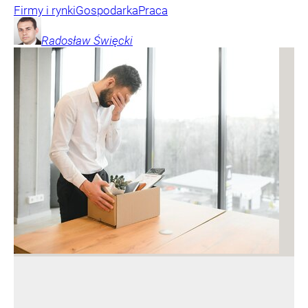
Firmy i rynki
Gospodarka
Praca
Radosław
Święcki