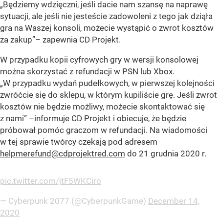
„Będziemy wdzięczni, jeśli dacie nam szansę na naprawę
sytuacji, ale jeśli nie jesteście zadowoleni z tego jak dziąła
gra na Waszej konsoli, możecie wystąpić o zwrot kosztów
za zakup”–
zapewnia CD Projekt.
W przypadku kopii cyfrowych gry w wersji konsolowej
można skorzystać z refundacji w PSN lub Xbox.
„W przypadku wydań pudełkowych, w pierwszej kolejności
zwróćcie się do sklepu, w którym kupiliście grę. Jeśli zwrot
kosztów nie będzie możliwy, możecie skontaktować się
z nami” –informuje CD Projekt i obiecuje, że będzie
próbował pomóc graczom w refundacji. Na wiadomości
w tej sprawie twórcy czekają pod adresem
helpmerefund@cdprojektred.com
do 21 grudnia 2020 r.
pic.twitter.com/jtF5WKCiro
— Cyberpunk 2077 (@CyberpunkGame)
December 14,
2020