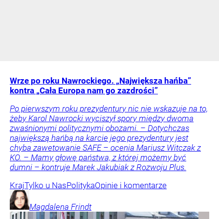
Wrze po roku Nawrockiego. „Największa hańba”
kontra „Cała Europa nam go zazdrości”
Po pierwszym roku prezydentury nic nie wskazuje na to,
żeby Karol Nawrocki wyciszył spory między dwoma
zwaśnionymi politycznymi obozami. – Dotychczas
największą hańbą na karcie jego prezydentury jest
chyba zawetowanie SAFE – ocenia Mariusz Witczak z
KO. – Mamy głowę państwa, z której możemy być
dumni – kontruje Marek Jakubiak z Rozwoju Plus.
Kraj
Tylko u Nas
Polityka
Opinie i komentarze
Magdalena
Frindt