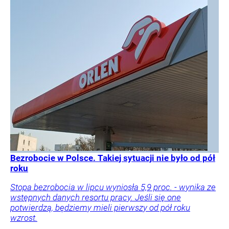
Bezrobocie w Polsce. Takiej sytuacji nie było od pół
roku
Stopa bezrobocia w lipcu wyniosła 5,9 proc. - wynika ze
wstępnych danych resortu pracy. Jeśli się one
potwierdzą, będziemy mieli pierwszy od pół roku
wzrost.