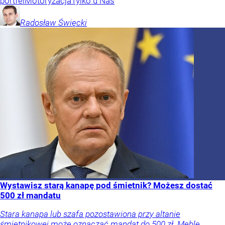
portfel
Motoryzacja
Tylko u Nas
Radosław
Święcki
Wystawisz starą kanapę pod śmietnik? Możesz dostać
500 zł mandatu
Stara kanapa lub szafa pozostawiona przy altanie
śmietnikowej może oznaczać mandat do 500 zł. Meble