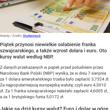
Waluty
/ Źródło:
Shutterstock
Piątek przynosi niewielkie osłabienie franka
szwajcarskiego, a także wzrost dolara i euro. Oto
kursy walut według NBP.
Z danych przekazanych w piątek przed południem przez
Narodowy Bank Polski (NBP) wynika, że w dniu 7 sierpnia
za 1 dolara amerykańskiego trzeba było zapłacić 3,7324 zł.
Za najpopularniejszą europejską walutę, czyli euro 4,3010
zł. Za 1 franka szwajcarskiego należało zapłacić 4,6005 zł,
a za 1 brytyjskiego funta 5,0172 zł.
Jakie są dziś kursy walut? Euro i dolar w górę,