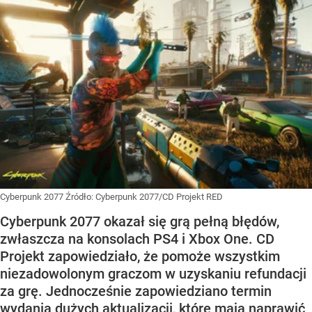
Cyberpunk 2077
Źródło:
Cyberpunk 2077/CD Projekt RED
Cyberpunk 2077 okazał się grą pełną błędów,
zwłaszcza na konsolach PS4 i Xbox One. CD
Projekt zapowiedziało, że pomoże wszystkim
niezadowolonym graczom w uzyskaniu refundacji
za grę. Jednocześnie zapowiedziano termin
wydania dużych aktualizacji, które maja naprawić