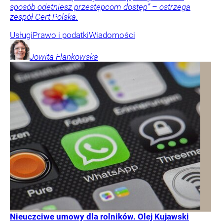
sposób odetniesz przestępcom dostęp” – ostrzega
zespół Cert Polska.
Usługi
Prawo i podatki
Wiadomości
Jowita
Flankowska
Nieuczciwe umowy dla rolników. Olej Kujawski