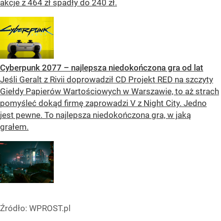
akcje z 464 zł spadły do 240 zł.
Cyberpunk 2077 – najlepsza niedokończona gra od lat
Jeśli Geralt z Rivii doprowadził CD Projekt RED na szczyty
Giełdy Papierów Wartościowych w Warszawie, to aż strach
pomyśleć dokąd firmę zaprowadzi V z Night City. Jedno
jest pewne. To najlepsza niedokończona gra, w jaką
grałem.
Źródło:
WPROST.pl