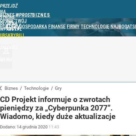
PRZEJDŹ
NA
BIZNES WPROST
STRONĘ
OPINIE
TWÓJ
GŁÓWNĄ
GRY
PORTFEL
GOSPODARKA
FINANSE
FIRMY
TECHNOLOGIE
NAJBOGATSI
WPROST.PL
UBSKRYBUJ
ZALOGUJ
MENU
Biznes
/
Technologie
/
Gry
CD Projekt informuje o zwrotach
pieniędzy za „Cyberpunka 2077”.
Wiadomo, kiedy duże aktualizacje
Dodano:
14
grudnia
2020
11:43