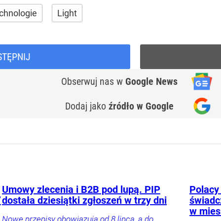
chnologie
Light
STĘPNIJ
Obserwuj nas
w
Google News
Dodaj jako
źródło w Google
Umowy zlecenia i B2B pod lupą. PIP
Polacy 
”
dostała dziesiątki zgłoszeń w trzy dni
świadc
w mies
Nowe przepisy obowiązują od 8 lipca, a do