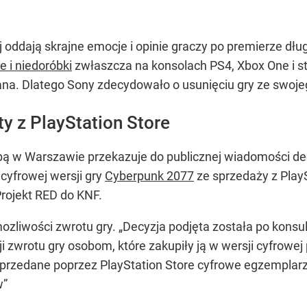
oddają skrajne emocje i opinie graczy po premierze dłu
he i niedoróbki
zwłaszcza na konsolach PS4, Xbox One i s
na. Dlatego Sony zdecydowało o usunięciu gry ze swoje
y z PlayStation Store
bą w Warszawie przekazuje do publicznej wiadomości dec
cyfrowej wersji gry
Cyberpunk 2077
ze sprzedaży z Play
rojekt RED do KNF.
iwości zwrotu gry. „Decyzja podjęta została po konsult
i zwrotu gry osobom, które zakupiły ją w wersji cyfrowej
 sprzedane poprzez PlayStation Store cyfrowe egzemplar
w”