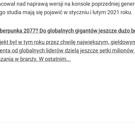
cował nad naprawą wersji na konsole poprzedniej generac
o studia mają się pojawić w styczniu i lutym 2021 roku.
berpunka 2077? Do globalnych gigantów jeszcze dużo b
jekt był w tym roku przez chwilę największym, giełdowy
enta od globalnych liderów dzielą jeszcze setki milionów
zania w branży. W ostatnim...