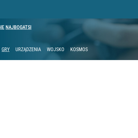
IE
NAJBOGATSI
nia” pod ostrzałem
GRY
URZĄDZENIA
WOJSKO
KOSMOS
2030 roku?
rawie 2 mln wniosków w miesiąc