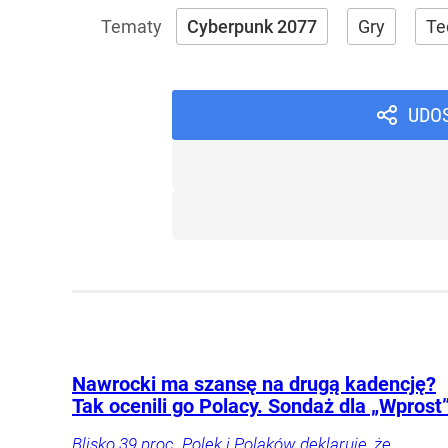
Cyberpunk 2077
Gry
Te
UDO
Nawrocki ma szansę na drugą kadencję?
Tak ocenili go Polacy. Sondaż dla „Wprost
Blisko 39 proc. Polek i Polaków deklaruje, że