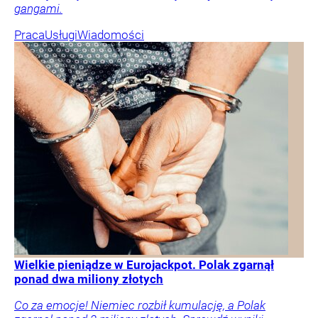
gangami.
Praca
Usługi
Wiadomości
Wielkie pieniądze w Eurojackpot. Polak zgarnął
ponad dwa miliony złotych
Co za emocje! Niemiec rozbił kumulację, a Polak