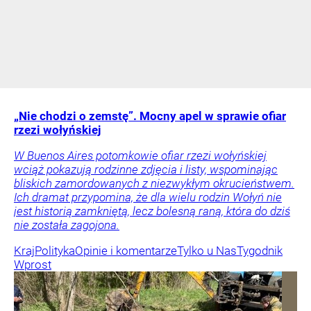
„Nie chodzi o zemstę”. Mocny apel w sprawie ofiar
rzezi wołyńskiej
W Buenos Aires potomkowie ofiar rzezi wołyńskiej
wciąż pokazują rodzinne zdjęcia i listy, wspominając
bliskich zamordowanych z niezwykłym okrucieństwem.
Ich dramat przypomina, że dla wielu rodzin Wołyń nie
jest historią zamkniętą, lecz bolesną raną, która do dziś
nie została zagojona.
Kraj
Polityka
Opinie i komentarze
Tylko u Nas
Tygodnik
Wprost