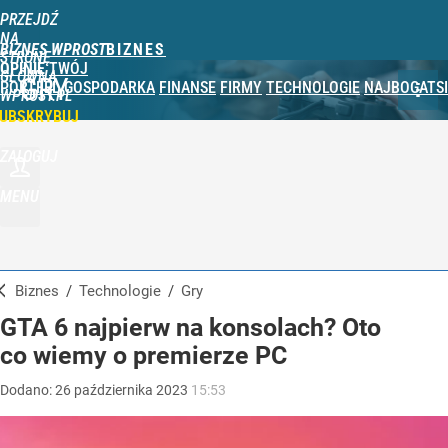
PRZEJDŹ
NA
BIZNES WPROST
STRONĘ
OPINIE
TWÓJ
GŁÓWNĄ
GRY
PORTFEL
GOSPODARKA
FINANSE
FIRMY
TECHNOLOGIE
NAJBOGATSI
WPROST.PL
UBSKRYBUJ
ZALOGUJ
MENU
Biznes
/
Technologie
/
Gry
GTA 6 najpierw na konsolach? Oto
co wiemy o premierze PC
Dodano:
26
października
2023
15:53