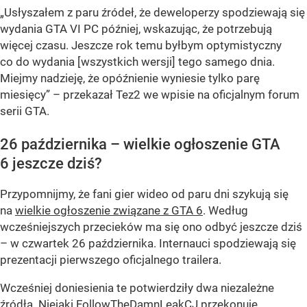
„Usłyszałem z paru źródeł, że deweloperzy spodziewają się
wydania GTA VI PC później, wskazując, że potrzebują
więcej czasu. Jeszcze rok temu byłbym optymistyczny
co do wydania [wszystkich wersji] tego samego dnia.
Miejmy nadzieję, że opóźnienie wyniesie tylko parę
miesięcy” – przekazał Tez2 we wpisie na oficjalnym forum
serii GTA.
26 października – wielkie ogłoszenie GTA
6 jeszcze dziś?
Przypomnijmy, że fani gier wideo od paru dni szykują się
na
wielkie ogłoszenie związane z GTA 6
. Według
wcześniejszych przecieków ma się ono odbyć jeszcze dziś
– w czwartek 26 października. Internauci spodziewają się
prezentacji pierwszego oficjalnego trailera.
Wcześniej doniesienia te potwierdziły dwa niezależne
źródła. Niejaki FollowTheDamnLeakCJ przekonuje,