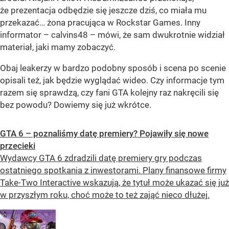
że prezentacja odbędzie się jeszcze dziś, co miała mu
przekazać… żona pracująca w Rockstar Games. Inny
informator – calvins48 – mówi, że sam dwukrotnie widział
materiał, jaki mamy zobaczyć.
Obaj leakerzy w bardzo podobny sposób i scena po scenie
opisali też, jak będzie wyglądać wideo. Czy informacje tym
razem się sprawdzą, czy fani GTA kolejny raz nakręcili się
bez powodu? Dowiemy się już wkrótce.
GTA 6 – poznaliśmy datę premiery? Pojawiły się nowe
przecieki
Wydawcy GTA 6 zdradzili datę premiery gry podczas
ostatniego spotkania z inwestorami. Plany finansowe firmy
Take-Two Interactive wskazują, że tytuł może ukazać się już
w przyszłym roku, choć może to też zająć nieco dłużej.