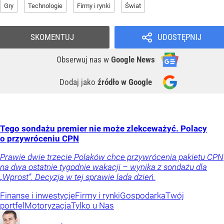
Gry
Technologie
Firmy i rynki
Świat
SKOMENTUJ
UDOSTĘPNIJ
Obserwuj nas
w
Google News
Dodaj jako
źródło w Google
Tego sondażu premier nie może zlekceważyć. Polacy
o przywróceniu CPN
Prawie dwie trzecie Polaków chce przywrócenia pakietu CPN
na dwa ostatnie tygodnie wakacji – wynika z sondażu dla
„Wprost”. Decyzja w tej sprawie lada dzień.
Finanse i inwestycje
Firmy i rynki
Gospodarka
Twój
portfel
Motoryzacja
Tylko u Nas