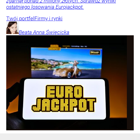
zgarnął ponad 2 miliony złotych. Sprawdź wyniki
ostatniego losowania Eurojackpot.
Twój portfel
Firmy i rynki
Beata Anna
Święcicka