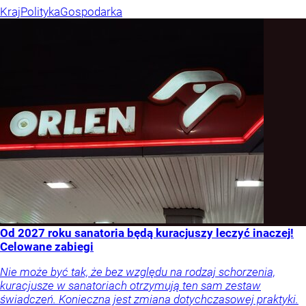
Kraj
Polityka
Gospodarka
Od 2027 roku sanatoria będą kuracjuszy leczyć inaczej!
Celowane zabiegi
Nie może być tak, że bez względu na rodzaj schorzenia,
kuracjusze w sanatoriach otrzymują ten sam zestaw
świadczeń. Konieczna jest zmiana dotychczasowej praktyki.