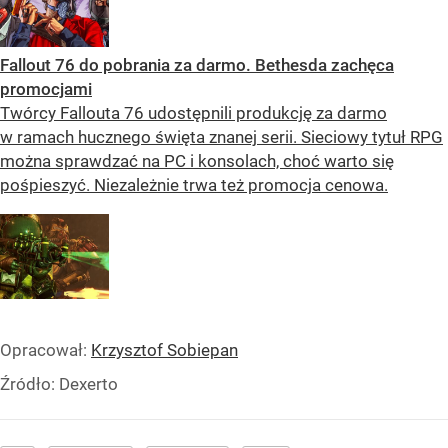
Fallout 76 do pobrania za darmo. Bethesda zachęca
promocjami
Twórcy Fallouta 76 udostępnili produkcję za darmo
w ramach hucznego święta znanej serii. Sieciowy tytuł RPG
można sprawdzać na PC i konsolach, choć warto się
pośpieszyć. Niezależnie trwa też promocja cenowa.
Opracował:
Krzysztof Sobiepan
Źródło:
Dexerto