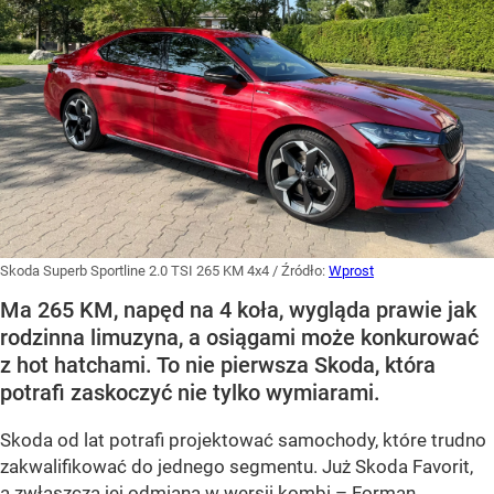
Skoda Superb Sportline 2.0 TSI 265 KM 4x4
/ Źródło:
Wprost
Ma 265 KM, napęd na 4 koła, wygląda prawie jak
rodzinna limuzyna, a osiągami może konkurować
z hot hatchami. To nie pierwsza Skoda, która
potrafi zaskoczyć nie tylko wymiarami.
Skoda od lat potrafi projektować samochody, które trudno
zakwalifikować do jednego segmentu. Już Skoda Favorit,
a zwłaszcza jej odmiana w wersji kombi – Forman,