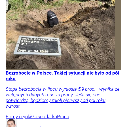
Bezrobocie w Polsce. Takiej sytuacji nie było od pół
roku
Stopa bezrobocia w lipcu wyniosła 5,9 proc. - wynika ze
wstępnych danych resortu pracy. Jeśli się one
potwierdzą, będziemy mieli pierwszy od pół roku
wzrost.
Firmy i rynki
Gospodarka
Praca