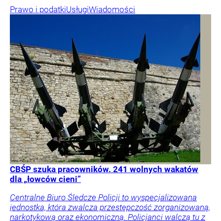
Prawo i podatki
Usługi
Wiadomości
CBŚP szuka pracowników. 241 wolnych wakatów
dla „łowców cieni”
Centralne Biuro Śledcze Policji to wyspecjalizowana
jednostka, która zwalcza przestępczość zorganizowaną,
narkotykową oraz ekonomiczną. Policjanci walczą tu z