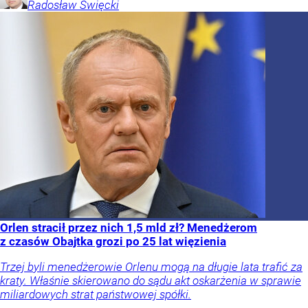
Radosław
Święcki
Orlen stracił przez nich 1,5 mld zł? Menedżerom
z czasów Obajtka grozi po 25 lat więzienia
Trzej byli menedżerowie Orlenu mogą na długie lata trafić za
kraty. Właśnie skierowano do sądu akt oskarżenia w sprawie
miliardowych strat państwowej spółki.