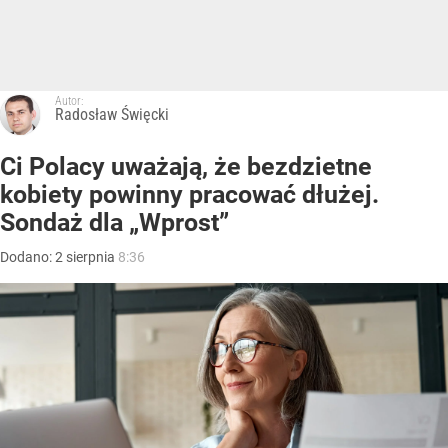
Autor:
Radosław Święcki
Ci Polacy uważają, że bezdzietne
kobiety powinny pracować dłużej.
Sondaż dla „Wprost”
Dodano:
2
sierpnia
8:36