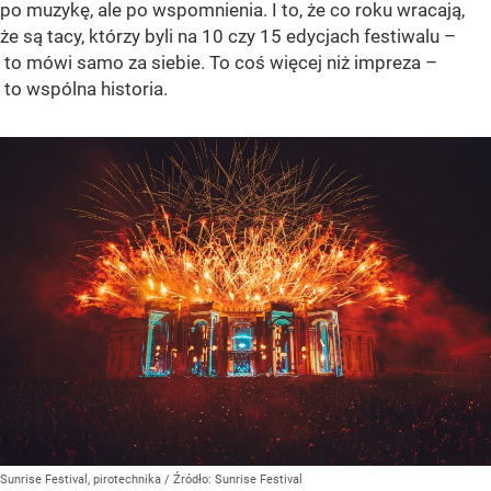
po muzykę, ale po wspomnienia. I to, że co roku wracają,
że są tacy, którzy byli na 10 czy 15 edycjach festiwalu –
to mówi samo za siebie. To coś więcej niż impreza –
to wspólna historia.
Sunrise Festival, pirotechnika
/ Źródło:
Sunrise Festival