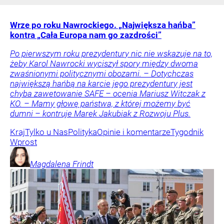
Wrze po roku Nawrockiego. „Największa hańba”
kontra „Cała Europa nam go zazdrości”
Po pierwszym roku prezydentury nic nie wskazuje na to,
żeby Karol Nawrocki wyciszył spory między dwoma
zwaśnionymi politycznymi obozami. – Dotychczas
największą hańbą na karcie jego prezydentury jest
chyba zawetowanie SAFE – ocenia Mariusz Witczak z
KO. – Mamy głowę państwa, z której możemy być
dumni – kontruje Marek Jakubiak z Rozwoju Plus.
Kraj
Tylko u Nas
Polityka
Opinie i komentarze
Tygodnik
Wprost
Magdalena
Frindt