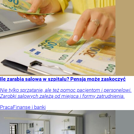
Ile zarabia salowa w szpitalu? Pensja może zaskoczyć
Nie tylko sprzątanie, ale też pomoc pacjentom i personelowi.
Zarobki salowych zależą od miejsca i formy zatrudnienia.
Praca
Finanse i banki