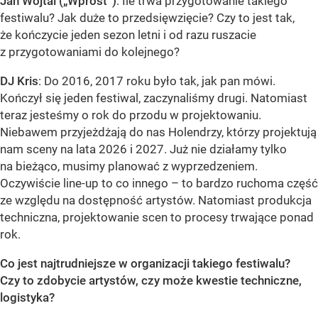
Jan Wojtal (
„Wprost”)
:
Ile trwa przygotowanie takiego
festiwalu? Jak duże to przedsięwzięcie? Czy to jest tak,
że kończycie jeden sezon letni i od razu ruszacie
z przygotowaniami do kolejnego?
DJ Kris
: Do 2016, 2017 roku było tak, jak pan mówi.
Kończył się jeden festiwal, zaczynaliśmy drugi. Natomiast
teraz jesteśmy o rok do przodu w projektowaniu.
Niebawem przyjeżdżają do nas Holendrzy, którzy projektują
nam sceny na lata 2026 i 2027. Już nie działamy tylko
na bieżąco, musimy planować z wyprzedzeniem.
Oczywiście line-up to co innego – to bardzo ruchoma część
ze względu na dostępność artystów. Natomiast produkcja
techniczna, projektowanie scen to procesy trwające ponad
rok.
Co jest najtrudniejsze w organizacji takiego festiwalu?
Czy to zdobycie artystów, czy może kwestie techniczne,
logistyka?