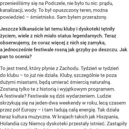
przenieśliśmy się na Podczele, nie było tu nic: prądu,
kanalizacji, wody. To był opuszczony teren, można
powiedzieć – śmietnisko. Sam byłem przerażony.
Jeszcze kilkanaście lat temu kluby i dyskoteki tętniły
życiem, wiele z nich miało status legendarnych. Teraz
obserwujemy, że coraz więcej z nich się zamyka,
a jednocześnie festiwale rosną jak grzyby po deszczu. Jak
pan to ocenia?
To jest trend, który płynie z Zachodu. Tydzień w tydzień
do klubu – to już nie działa. Kluby, szczególnie te poza
dużymi miastami, będą umierać śmiercią naturalną.
Zostaną tylko te z historią i wyjątkowym programem.
A festiwale? Festiwale są dziś wydarzeniem. Ludzie
skrzykują się na jeden-dwa weekendy w roku, lecą czasem
przez pół Europy – i tam ładują całą energię. Tak działa
teraz kultura muzyczna. W krajach takich jak Hiszpania,
Holandia czy Niemcy dyskoteki przestały istnieć. Zastąpiły