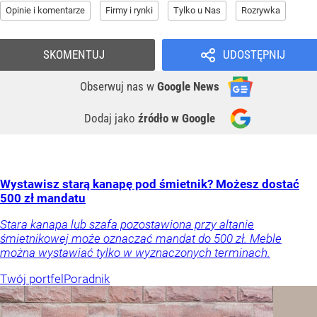
Opinie i komentarze
Firmy i rynki
Tylko u Nas
Rozrywka
SKOMENTUJ
UDOSTĘPNIJ
Obserwuj nas
w
Google News
Dodaj jako
źródło w Google
Wystawisz starą kanapę pod śmietnik? Możesz dostać
500 zł mandatu
Stara kanapa lub szafa pozostawiona przy altanie
śmietnikowej może oznaczać mandat do 500 zł. Meble
można wystawiać tylko w wyznaczonych terminach.
Twój portfel
Poradnik