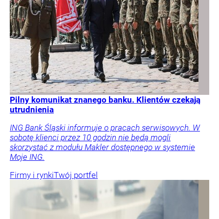
Pilny komunikat znanego banku. Klientów czekają
utrudnienia
ING Bank Śląski informuje o pracach serwisowych. W
sobotę klienci przez 10 godzin nie będą mogli
skorzystać z modułu Makler dostępnego w systemie
Moje ING.
Firmy i rynki
Twój portfel