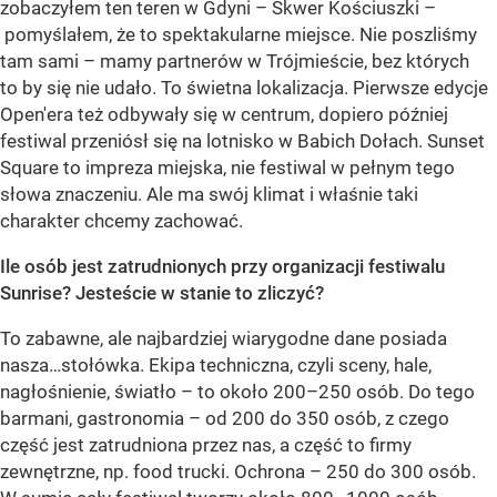
zobaczyłem ten teren w Gdyni – Skwer Kościuszki –
pomyślałem, że to spektakularne miejsce. Nie poszliśmy
tam sami – mamy partnerów w Trójmieście, bez których
to by się nie udało. To świetna lokalizacja. Pierwsze edycje
Open'era też odbywały się w centrum, dopiero później
festiwal przeniósł się na lotnisko w Babich Dołach. Sunset
Square to impreza miejska, nie festiwal w pełnym tego
słowa znaczeniu. Ale ma swój klimat i właśnie taki
charakter chcemy zachować.
Ile osób jest zatrudnionych przy organizacji festiwalu
Sunrise? Jesteście w stanie to zliczyć?
To zabawne, ale najbardziej wiarygodne dane posiada
nasza…stołówka. Ekipa techniczna, czyli sceny, hale,
nagłośnienie, światło – to około 200–250 osób. Do tego
barmani, gastronomia – od 200 do 350 osób, z czego
część jest zatrudniona przez nas, a część to firmy
zewnętrzne, np. food trucki. Ochrona – 250 do 300 osób.