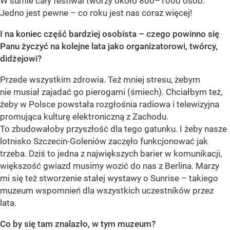
W sumie cały festiwal tworzy około 800–1000 osób.
Jedno jest pewne – co roku jest nas coraz więcej!
I na koniec część bardziej osobista – czego powinno się
Panu życzyć na kolejne lata jako organizatorowi, twórcy,
didżejowi?
Przede wszystkim zdrowia. Też mniej stresu, żebym
nie musiał zajadać go pierogami (śmiech). Chciałbym też,
żeby w Polsce powstała rozgłośnia radiowa i telewizyjna
promująca kulturę elektroniczną z Zachodu.
To zbudowałoby przyszłość dla tego gatunku. I żeby nasze
lotnisko Szczecin-Goleniów zaczęło funkcjonować jak
trzeba. Dziś to jedna z największych barier w komunikacji,
większość gwiazd musimy wozić do nas z Berlina. Marzy
mi się też stworzenie stałej wystawy o Sunrise – takiego
muzeum wspomnień dla wszystkich uczestników przez
lata.
Co by się tam znalazło, w tym muzeum?