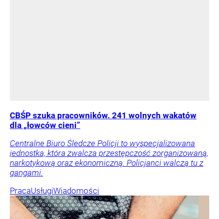
CBŚP szuka pracowników. 241 wolnych wakatów
dla „łowców cieni”
Centralne Biuro Śledcze Policji to wyspecjalizowana
jednostka, która zwalcza przestępczość zorganizowaną,
narkotykową oraz ekonomiczną. Policjanci walczą tu z
gangami.
Praca
Usługi
Wiadomości