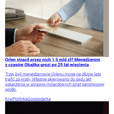
Orlen stracił przez nich 1,5 mld zł? Menedżerom
z czasów Obajtka grozi po 25 lat więzienia
Trzej byli menedżerowie Orlenu mogą na długie lata
trafić za kraty. Właśnie skierowano do sądu akt
oskarżenia w sprawie miliardowych strat państwowej
spółki.
Kraj
Polityka
Gospodarka