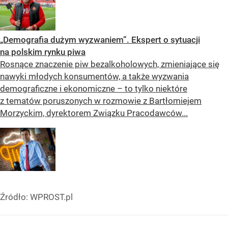
„Demografia dużym wyzwaniem”. Ekspert o sytuacji
na polskim rynku piwa
Rosnące znaczenie piw bezalkoholowych, zmieniające się
nawyki młodych konsumentów, a także wyzwania
demograficzne i ekonomiczne – to tylko niektóre
z tematów poruszonych w rozmowie z Bartłomiejem
Morzyckim, dyrektorem Związku Pracodawców...
Źródło:
WPROST.pl