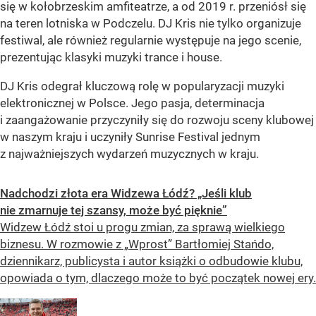
się w kołobrzeskim amfiteatrze, a od 2019 r. przeniósł się
na teren lotniska w Podczelu. DJ Kris nie tylko organizuje
festiwal, ale również regularnie występuje na jego scenie,
prezentując klasyki muzyki trance i house.
DJ Kris odegrał kluczową rolę w popularyzacji muzyki
elektronicznej w Polsce. Jego pasja, determinacja
i zaangażowanie przyczyniły się do rozwoju sceny klubowej
w naszym kraju i uczyniły Sunrise Festival jednym
z najważniejszych wydarzeń muzycznych w kraju.
Nadchodzi złota era Widzewa Łódź? „Jeśli klub
nie zmarnuje tej szansy, może być pięknie”
Widzew Łódź stoi u progu zmian, za sprawą wielkiego
biznesu. W rozmowie z „Wprost” Bartłomiej Stańdo,
dziennikarz, publicysta i autor książki o odbudowie klubu,
opowiada o tym, dlaczego może to być początek nowej ery.