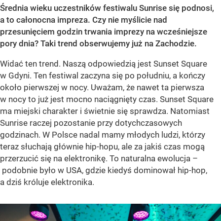
Średnia wieku uczestników festiwalu Sunrise się podnosi,
a to całonocna impreza. Czy nie myślicie nad
przesunięciem godzin trwania imprezy na wcześniejsze
pory dnia? Taki trend obserwujemy już na Zachodzie.
Widać ten trend. Naszą odpowiedzią jest Sunset Square
w Gdyni. Ten festiwal zaczyna się po południu, a kończy
około pierwszej w nocy. Uważam, że nawet ta pierwsza
w nocy to już jest mocno naciągnięty czas. Sunset Square
ma miejski charakter i świetnie się sprawdza. Natomiast
Sunrise raczej pozostanie przy dotychczasowych
godzinach. W Polsce nadal mamy młodych ludzi, którzy
teraz słuchają głównie hip-hopu, ale za jakiś czas mogą
przerzucić się na elektronikę. To naturalna ewolucja –
podobnie było w USA, gdzie kiedyś dominował hip-hop,
a dziś króluje elektronika.