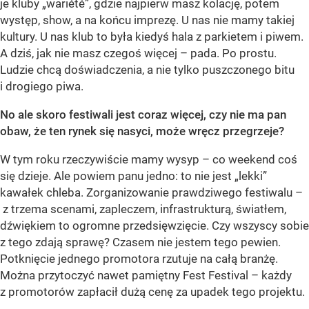
je kluby „wariété”, gdzie najpierw masz kolację, potem
występ, show, a na końcu imprezę. U nas nie mamy takiej
kultury. U nas klub to była kiedyś hala z parkietem i piwem.
A dziś, jak nie masz czegoś więcej – pada. Po prostu.
Ludzie chcą doświadczenia, a nie tylko puszczonego bitu
i drogiego piwa.
No ale skoro festiwali jest coraz więcej, czy nie ma pan
obaw, że ten rynek się nasyci, może wręcz przegrzeje?
W tym roku rzeczywiście mamy wysyp – co weekend coś
się dzieje. Ale powiem panu jedno: to nie jest „lekki”
kawałek chleba. Zorganizowanie prawdziwego festiwalu –
z trzema scenami, zapleczem, infrastrukturą, światłem,
dźwiękiem to ogromne przedsięwzięcie. Czy wszyscy sobie
z tego zdają sprawę? Czasem nie jestem tego pewien.
Potknięcie jednego promotora rzutuje na całą branżę.
Można przytoczyć nawet pamiętny Fest Festival – każdy
z promotorów zapłacił dużą cenę za upadek tego projektu.