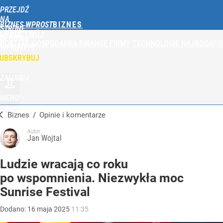
PRZEJDŹ
NA
BIZNES WPROST
STRONĘ
OPINIE
TWÓJ
GŁÓWNĄ
PORTFEL
GOSPODARKA
FINANSE
FIRMY
TECHNOLOGIE
NAJBOGATSI
WPROST.PL
UBSKRYBUJ
ZALOGUJ
MENU
Biznes
/
Opinie i komentarze
Autor:
Jan Wojtal
Ludzie wracają co roku
po wspomnienia. Niezwykła moc
Sunrise Festival
Dodano:
16
maja
2025
11:35