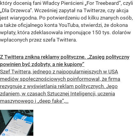
który docenią fani Władcy Pierścieni „For Treebeard”, czyli
„Dla Drzewca”. Wcześniej zapytał na Twitterze, czy akcja
jest wiarygodna. Po potwierdzeniu od kilku znanych osób,
a także oficjalnego konta YouTuba, stwierdzi, że dokona
wpłaty, która zdeklasowała imponujące 150 tys. dolarów
wpłaconych przez szefa Twittera.
Z Twittera znikną reklamy polityczne. „Zasięg polityczny
powinien być zdobyty, a nie kupiony”
Szef Twittera, jednego z najpopularniejszych w USA
mediów społecznościowych poinformował, że firma
rezygnuje z wyświetlania reklam politycznych. Jego
zdaniem, w czasach Sztucznej Inteligencji, uczenia
maszynowego i „deep fake”,...