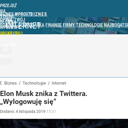
PRZEJDŹ
NA
BIZNES WPROST
STRONĘ
OPINIE
TWÓJ
GŁÓWNĄ
INTERNET
PORTFEL
GOSPODARKA
FINANSE
FIRMY
TECHNOLOGIE
NAJBOGATSI
WPROST.PL
UBSKRYBUJ
ZALOGUJ
MENU
Biznes
/
Technologie
/
Internet
Elon Musk znika z Twittera.
„Wylogowuję się”
Dodano:
4
listopada
2019
15:31