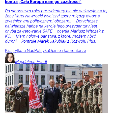
kontra „Cała Europa nam go zazdrości”
Po pierwszym roku prezydentury nic nie wskazuje na to,
żeby Karol Nawrocki wyciszył spory między dwoma
zwaśnionymi politycznymi obozami. – Dotychczas
największą hańbą na karcie jego prezydentury jest
chyba zawetowanie SAFE – ocenia Mariusz Witczak z
KO. – Mamy głowę państwa, z której możemy być
dumni – kontruje Marek Jakubiak z Rozwoju Plus.
Kraj
Tylko u Nas
Polityka
Opinie i komentarze
Magdalena
Frindt