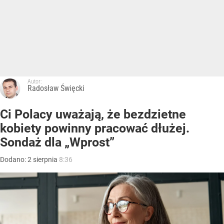
Autor:
Radosław Święcki
Ci Polacy uważają, że bezdzietne
kobiety powinny pracować dłużej.
Sondaż dla „Wprost”
Dodano:
2
sierpnia
8:36