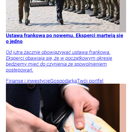
Ustawa frankowa po nowemu. Eksperci martwią się
o jedno
Od jutra zacznie obowiązywać ustawa frankowa.
Eksperci obawiają się, że w początkowym okresie
będziemy mieć do czynienia ze spowolnieniem
postępowań.
Finanse i inwestycje
Gospodarka
Twój portfel