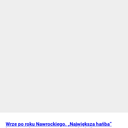
Wrze po roku Nawrockiego. „Największa hańba”