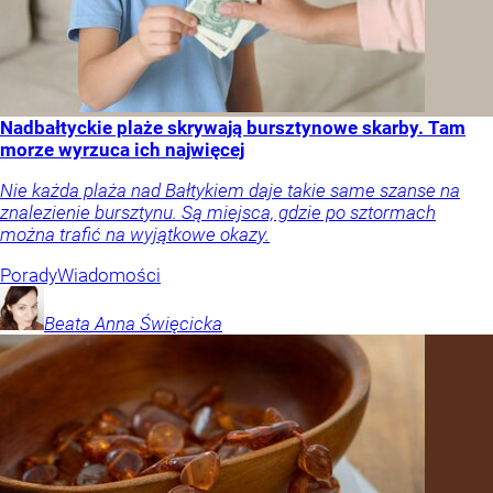
Nadbałtyckie plaże skrywają bursztynowe skarby. Tam
morze wyrzuca ich najwięcej
Nie każda plaża nad Bałtykiem daje takie same szanse na
znalezienie bursztynu. Są miejsca, gdzie po sztormach
można trafić na wyjątkowe okazy.
Porady
Wiadomości
Beata Anna
Święcicka