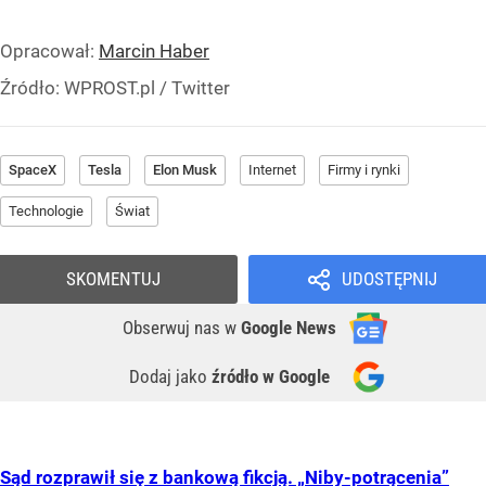
Opracował:
Marcin Haber
Źródło:
WPROST.pl
/
Twitter
SpaceX
Tesla
Elon Musk
Internet
Firmy i rynki
Technologie
Świat
SKOMENTUJ
UDOSTĘPNIJ
Obserwuj nas
w
Google News
Dodaj jako
źródło w Google
Sąd rozprawił się z bankową fikcją. „Niby-potrącenia”