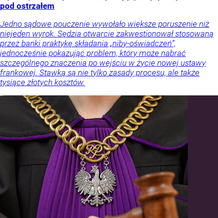
pod ostrzałem
Jedno sądowe pouczenie wywołało większe poruszenie niż
niejeden wyrok. Sędzia otwarcie zakwestionował stosowaną
przez banki praktykę składania „niby-oświadczeń”,
jednocześnie pokazując problem, który może nabrać
szczególnego znaczenia po wejściu w życie nowej ustawy
frankowej. Stawką są nie tylko zasady procesu, ale także
tysiące złotych kosztów.