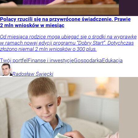
Polacy rzucili się na przywrócone świadczenie. Prawie
2 mln wniosków w miesiąc
Od miesiąca rodzice mogą ubiegać się o środki na wyprawkę
w ramach nowej edycji programu “Dobry Start”. Dotychczas
złożono niemal 2 mln wniosków o 300 plus.
Twój portfel
Finanse i inwestycje
Gospodarka
Edukacja
Radosław
Święcki