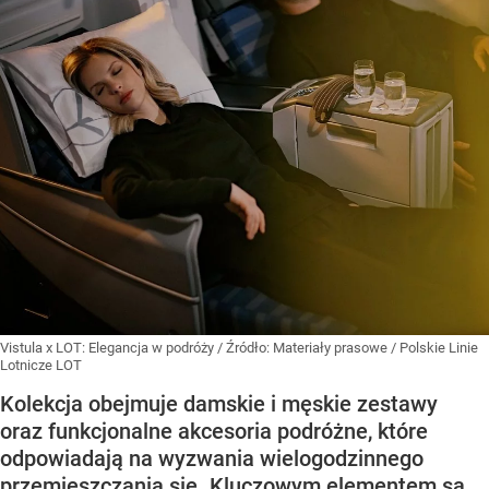
Vistula x LOT: Elegancja w podróży
/ Źródło:
Materiały prasowe
/
Polskie Linie
Lotnicze LOT
Kolekcja obejmuje damskie i męskie zestawy
oraz funkcjonalne akcesoria podróżne, które
odpowiadają na wyzwania wielogodzinnego
przemieszczania się. Kluczowym elementem są