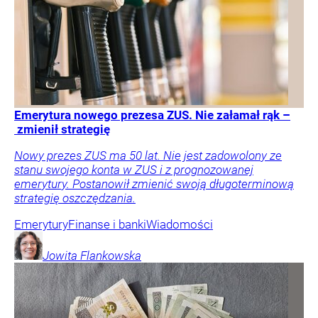
Emerytura nowego prezesa ZUS. Nie załamał rąk –
zmienił strategię
Nowy prezes ZUS ma 50 lat. Nie jest zadowolony ze
stanu swojego konta w ZUS i z prognozowanej
emerytury. Postanowił zmienić swoją długoterminową
strategię oszczędzania.
Emerytury
Finanse i banki
Wiadomości
Jowita
Flankowska