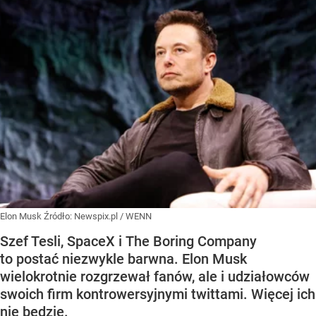
Elon Musk
Źródło:
Newspix.pl
/
WENN
Szef Tesli, SpaceX i The Boring Company
to postać niezwykle barwna. Elon Musk
wielokrotnie rozgrzewał fanów, ale i udziałowców
swoich firm kontrowersyjnymi twittami. Więcej ich
nie będzie.