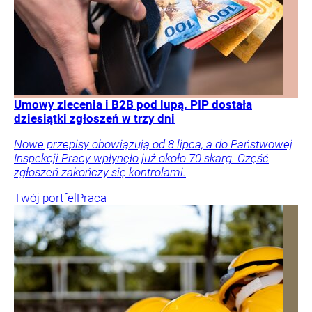
Umowy zlecenia i B2B pod lupą. PIP dostała
dziesiątki zgłoszeń w trzy dni
Nowe przepisy obowiązują od 8 lipca, a do Państwowej
Inspekcji Pracy wpłynęło już około 70 skarg. Część
zgłoszeń zakończy się kontrolami.
Twój portfel
Praca