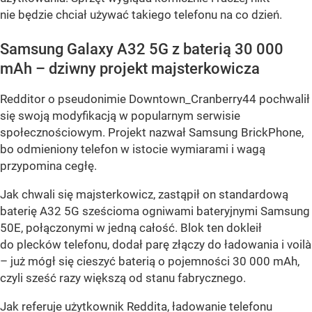
nie będzie chciał używać takiego telefonu na co dzień.
Samsung Galaxy A32 5G z baterią 30 000
mAh – dziwny projekt majsterkowicza
Redditor o pseudonimie Downtown_Cranberry44 pochwalił
się swoją modyfikacją w popularnym serwisie
społecznościowym. Projekt nazwał Samsung BrickPhone,
bo odmieniony telefon w istocie wymiarami i wagą
przypomina cegłę.
Jak chwali się majsterkowicz, zastąpił on standardową
baterię A32 5G sześcioma ogniwami bateryjnymi Samsung
50E, połączonymi w jedną całość. Blok ten dokleił
do plecków telefonu, dodał parę złączy do ładowania i voilà
– już mógł się cieszyć baterią o pojemności 30 000 mAh,
czyli sześć razy większą od stanu fabrycznego.
Jak referuje użytkownik Reddita, ładowanie telefonu