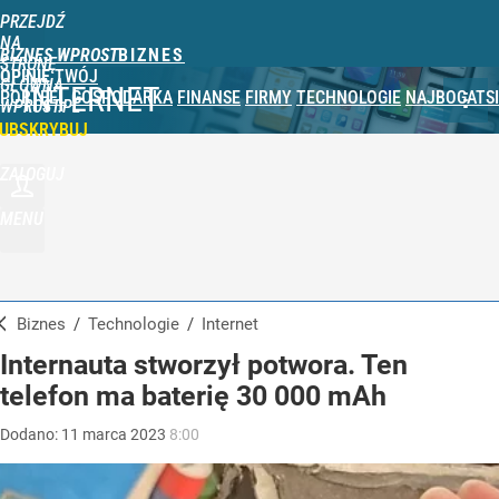
PRZEJDŹ
NA
BIZNES WPROST
STRONĘ
OPINIE
TWÓJ
GŁÓWNĄ
INTERNET
PORTFEL
GOSPODARKA
FINANSE
FIRMY
TECHNOLOGIE
NAJBOGATSI
WPROST.PL
UBSKRYBUJ
ZALOGUJ
MENU
Biznes
/
Technologie
/
Internet
Internauta stworzył potwora. Ten
telefon ma baterię 30 000 mAh
Dodano:
11
marca
2023
8:00