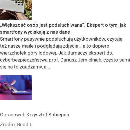
„Większość osób jest podsłuchiwana”. Ekspert o tym, jak
smartfony wyciskają z nas dane
Smartfony pasywnie podsłuchują użytkowników, czytają
też nasze maile i podglądają zdjęcia… a to dopiero
wierzchołek góry lodowej. Jak tłumaczy ekspert ds.
cyberbezpieczeństwa prof. Dariusz Jemielniak, często sami
się na to zgadzamy, a...
Opracował:
Krzysztof Sobiepan
Źródło:
Reddit