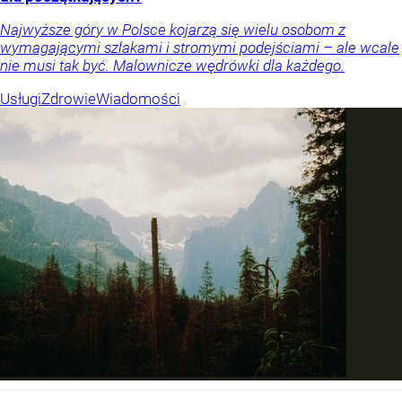
Najwyższe góry w Polsce kojarzą się wielu osobom z
wymagającymi szlakami i stromymi podejściami – ale wcale
nie musi tak być. Malownicze wędrówki dla każdego.
Usługi
Zdrowie
Wiadomości