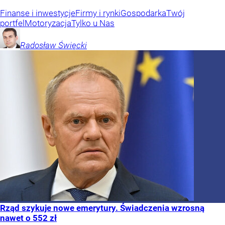
Finanse i inwestycje
Firmy i rynki
Gospodarka
Twój
portfel
Motoryzacja
Tylko u Nas
Radosław
Święcki
Rząd szykuje nowe emerytury. Świadczenia wzrosną
nawet o 552 zł