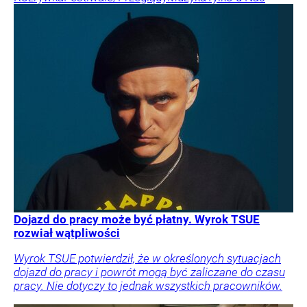
Dojazd do pracy może być płatny. Wyrok TSUE
rozwiał wątpliwości
Wyrok TSUE potwierdził, że w określonych sytuacjach
dojazd do pracy i powrót mogą być zaliczane do czasu
pracy. Nie dotyczy to jednak wszystkich pracowników.