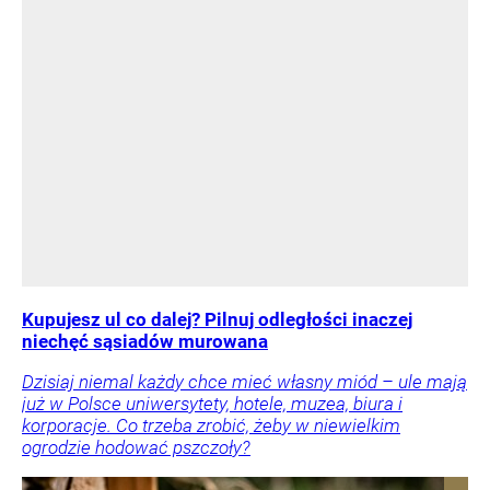
Kupujesz ul co dalej? Pilnuj odległości inaczej
niechęć sąsiadów murowana
Dzisiaj niemal każdy chce mieć własny miód – ule mają
już w Polsce uniwersytety, hotele, muzea, biura i
korporacje. Co trzeba zrobić, żeby w niewielkim
ogrodzie hodować pszczoły?