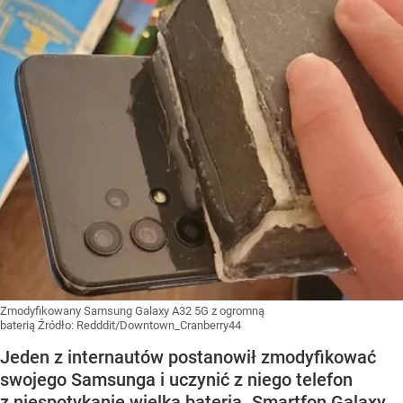
Zmodyfikowany Samsung Galaxy A32 5G z ogromną
baterią
Źródło:
Redddit/Downtown_Cranberry44
Jeden z internautów postanowił zmodyfikować
swojego Samsunga i uczynić z niego telefon
z niespotykanie wielką baterią. Smartfon Galaxy