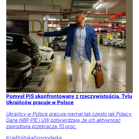
Pomysł PiS skonfrontowany z rzeczywistością. Tylu
Ukraińców pracuje w Polsce
Ukraińcy w Polsce pracują niemal tak często jak Polacy.
Dane NBP, PIE i UW potwierdzają, że ich aktywność
zawodowa przekracza 70 proc.
Kraj
Polityka
Gospodarka