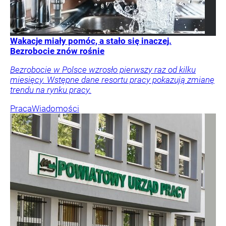
Wakacje miały pomóc, a stało się inaczej.
Bezrobocie znów rośnie
Bezrobocie w Polsce wzrosło pierwszy raz od kilku
miesięcy. Wstępne dane resortu pracy pokazują zmianę
trendu na rynku pracy.
Praca
Wiadomości