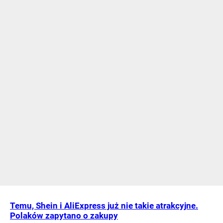
Temu, Shein i AliExpress już nie takie atrakcyjne.
Polaków zapytano o zakupy