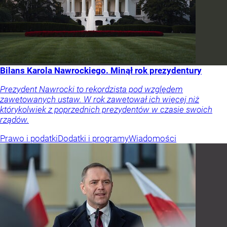
Bilans Karola Nawrockiego. Minął rok prezydentury
Prezydent Nawrocki to rekordzista pod względem
zawetowanych ustaw. W rok zawetował ich więcej niż
którykolwiek z poprzednich prezydentów w czasie swoich
rządów.
Prawo i podatki
Dodatki i programy
Wiadomości