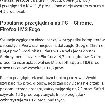
wskazali jeszcze Vivaldi (4,4 proc.), Operę (3 proc.)
i przeglądarkę Kiwi (1,8 proc.). Inne opcje wybrało w sumie
4,5 proc. osób.
Popularne przeglądarki na PC – Chrome,
Firefox i MS Edge
Sytuacja wyglądała nieco inaczej w przypadku komputerów
osobistych. Pierwsze miejsce nadal zajęło
Google Chrome
(39,9 proc.). Pod lokatą lidera walka była jednak ostra.
Srebrny medal uzyskał Firefox z 19,7 proc. głosów. Około
procenta niżej uplasował się
Microsoft Edge
z 18,9 proc.
Brave także był wysoko, z 11,3 proc.
Reszta przeglądarek jest dużo bardziej niszowa. Vivaldi
uzyskało 4,6 proc. głosów, podczas gdy Opera nie przebiła
poziomu trzech procent, zatrzymując się na 2,8 proc. Safari
używało 1,33 proc. zapytanych. Inne przeglądarki
wykorzystuje zaś 1,4 proc. badanych.