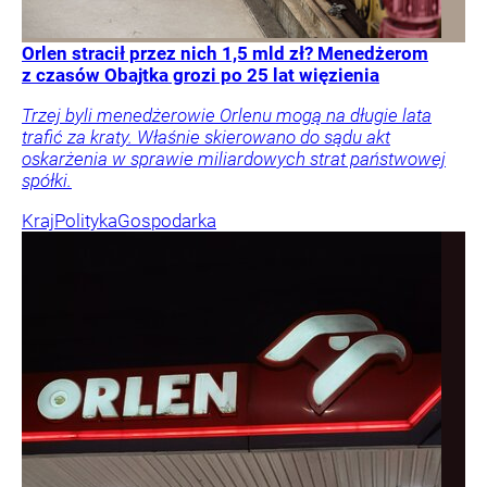
Orlen stracił przez nich 1,5 mld zł? Menedżerom
z czasów Obajtka grozi po 25 lat więzienia
Trzej byli menedżerowie Orlenu mogą na długie lata
trafić za kraty. Właśnie skierowano do sądu akt
oskarżenia w sprawie miliardowych strat państwowej
spółki.
Kraj
Polityka
Gospodarka