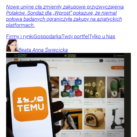
Nowe unijne cła zmieniły zakupowe przyzwyczajenia
Polaków. Sondaż dla „Wprost” pokazuje, że niemal
połowa badanych ograniczyła zakupy na azjatyckich
platformach.
Firmy i rynki
Gospodarka
Twój portfel
Tylko u Nas
Beata Anna
Święcicka