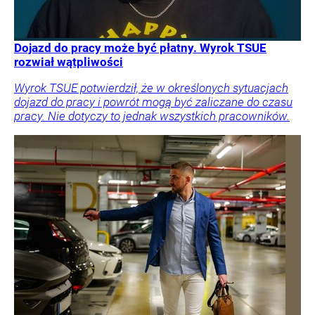
Dojazd do pracy może być płatny. Wyrok TSUE
rozwiał wątpliwości
Wyrok TSUE potwierdził, że w określonych sytuacjach
dojazd do pracy i powrót mogą być zaliczane do czasu
pracy. Nie dotyczy to jednak wszystkich pracowników.