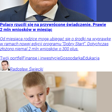
Polacy rzucili się na przywrócone świadczenie. Prawie
2 mln wniosków w miesiąc
Od miesiąca rodzice mogą ubiegać się o środki na wyprawkę
w ramach nowej edycji programu “Dobry Start”. Dotychczas
złożono niemal 2 mln wniosków o 300 plus.
Twój portfel
Finanse i inwestycje
Gospodarka
Edukacja
Radosław
Święcki