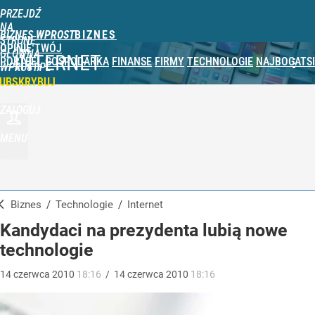
PRZEJDŹ
NA
BIZNES WPROST
STRONĘ
OPINIE
TWÓJ
GŁÓWNĄ
INTERNET
PORTFEL
GOSPODARKA
FINANSE
FIRMY
TECHNOLOGIE
NAJBOGATSI
WPROST.PL
UBSKRYBUJ
ZALOGUJ
MENU
Biznes
/
Technologie
/
Internet
Kandydaci na prezydenta lubią nowe
technologie
14
czerwca
2010
18:16
/
14
czerwca
2010
18:16