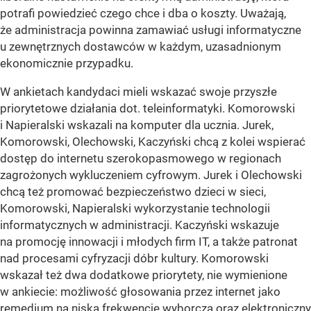
potrafi powiedzieć czego chce i dba o koszty. Uważają,
że administracja powinna zamawiać usługi informatyczne
u zewnętrznych dostawców w każdym, uzasadnionym
ekonomicznie przypadku.
W ankietach kandydaci mieli wskazać swoje przyszłe
priorytetowe działania dot. teleinformatyki. Komorowski
i Napieralski wskazali na komputer dla ucznia. Jurek,
Komorowski, Olechowski, Kaczyński chcą z kolei wspierać
dostęp do internetu szerokopasmowego w regionach
zagrożonych wykluczeniem cyfrowym. Jurek i Olechowski
chcą też promować bezpieczeństwo dzieci w sieci,
Komorowski, Napieralski wykorzystanie technologii
informatycznych w administracji. Kaczyński wskazuje
na promocję innowacji i młodych firm IT, a także patronat
nad procesami cyfryzacji dóbr kultury. Komorowski
wskazał też dwa dodatkowe priorytety, nie wymienione
w ankiecie: możliwość głosowania przez internet jako
remedium na niską frekwencję wyborczą oraz elektroniczny