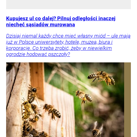
Kupujesz ul co dalej? Pilnuj odległości inaczej
niechęć sąsiadów murowana
Dzisiaj niemal każdy chce mieć własny miód – ule mają
już w Polsce uniwersytety, hotele, muzea, biura i
korporacje. Co trzeba zrobić, żeby w niewielkim
ogrodzie hodować pszczoły?