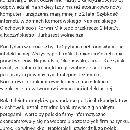
korzystają z nich codziennie. Każdy z kandydatów, którzy
odpowiedzieli na ankiety Izby, ma też stosunkowo nowy
komputer - urządzenia mają mniej niż 2 lata. Szybkość
internetu w domach Komorowskiego, Napieralskiego,
Olechowskiego i Korwin-Mikkego przekracza 2 Mbit/s,
a Kaczyńskiego i Jurka jest wolniejsza.
Kandydaci w ankiecie byli też pytani o ochronę własności
intelektualnej. Wszyscy podkreślili konieczność ochrony
praw twórców. Napieralski, Olechowski, Jurek i Kaczyński
uznali, że usługi i treści, które powstały ze środków
publicznych powinny być dostępne bezpłatnie,
Komorowski zaakcentował konieczność edukacji
w zakresie praw twórców i własności intelektualnej.
Rola teleinformatyki w gospodarce podzieliła kandydatów.
Olechowski uznał iż trudno konkurować z globalnymi
potęgami i warto by polskie firmy informatyczne
skoncentrowały się na wsparciu pozostałych firm na rynku.
Jurek, Korwin-Mikke i Napieralski stwierdzili, że polski