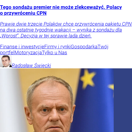
Tego sondażu premier nie może zlekceważyć. Polacy
o przywróceniu CPN
Prawie dwie trzecie Polaków chce przywrócenia pakietu CPN
na dwa ostatnie tygodnie wakacji – wynika z sondażu dla
„Wprost”. Decyzja w tej sprawie lada dzień.
Finanse i inwestycje
Firmy i rynki
Gospodarka
Twój
portfel
Motoryzacja
Tylko u Nas
Radosław
Święcki