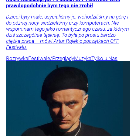
prawdopodobnie bym tego nie zrobił
Dzieci były małe, usypialiśmy je, wchodziliśmy na górę i
do późnej nocy siedzieliśmy przy komputerach. Nie
wspominam tego jako romantycznego czasu, za którym
dziś szczególnie tęsknię. To była po prostu bardzo
ciężka praca – mówi Artur Rojek o początkach OFF
Festivalu.
Rozrywka
Festiwale/Przeglądy
Muzyka
Tylko u Nas