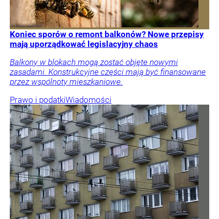
Koniec sporów o remont balkonów? Nowe przepisy
mają uporządkować legislacyjny chaos
Balkony w blokach mogą zostać objęte nowymi
zasadami. Konstrukcyjne części mają być finansowane
przez wspólnoty mieszkaniowe.
Prawo i podatki
Wiadomości