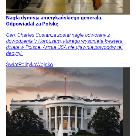
Nagła dymisja amerykańskiego generała.
Odpowiadał za Polskę
Gen. Charles Costanza został nagle odwołany z
dowodzenia V Korpusem, którego wysunięta kwatera
działa w Polsce. Armia USA nie ujawnia powodów tej
decyzji.
Świat
Polityka
Wojsko