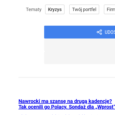
Kryzys
Twój portfel
Firm
UDO
Nawrocki ma szansę na drugą kadencję?
Tak ocenili go Polacy. Sondaż dla „Wprost