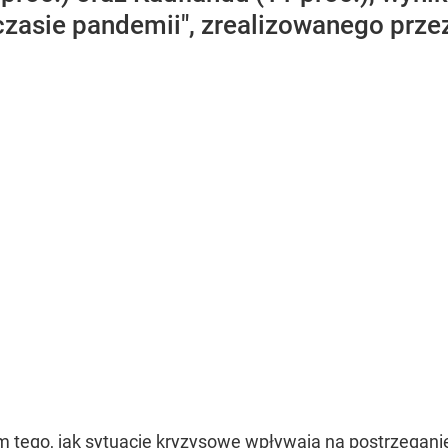
zasie pandemii", zrealizowanego przez
m tego, jak sytuacje kryzysowe wpływają na postrzegan