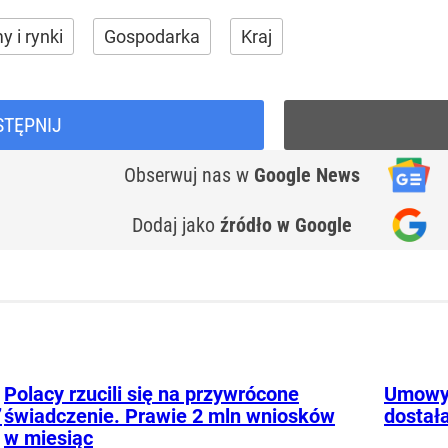
y i rynki
Gospodarka
Kraj
STĘPNIJ
Obserwuj nas
w
Google News
Dodaj jako
źródło w Google
Polacy rzucili się na przywrócone
Umowy 
”
świadczenie. Prawie 2 mln wniosków
dostała
w miesiąc