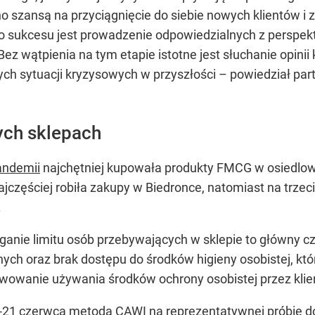
o szansą na przyciągnięcie do siebie nowych klientów i 
o sukcesu jest prowadzenie odpowiedzialnych z perspek
Bez wątpienia na tym etapie istotne jest słuchanie opinii
ch sytuacji kryzysowych w przyszłości –
powiedział part
ych sklepach
andemii
najchętniej kupowała produkty FMCG w osiedlo
częściej robiła zakupy w Biedronce, natomiast na trzecim
.
ganie limitu osób przebywających w sklepie to główny 
nych oraz brak dostępu do środków higieny osobistej, kt
wowanie używania środków ochrony osobistej przez klien
-21 czerwca metodą CAWI na reprezentatywnej próbie do