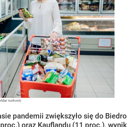
eldar nurkovic
ie pandemii zwiększyło się do Biedronk
2 proc.) oraz Kauflandu (11 proc.), wyn