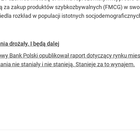
ą za zakup produktów szybkozbywalnych (FMCG) w swo
edla rozkład w populacji istotnych socjodemograficznych
a drożały. I będą dalej
wy Bank Polski opublikował raport dotyczący rynku mies
nia nie staniały i nie stanieją. Stanieje za to wynajem.