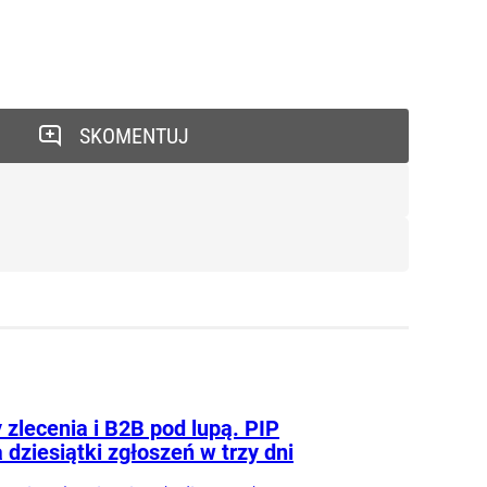
SKOMENTUJ
zlecenia i B2B pod lupą. PIP
 dziesiątki zgłoszeń w trzy dni