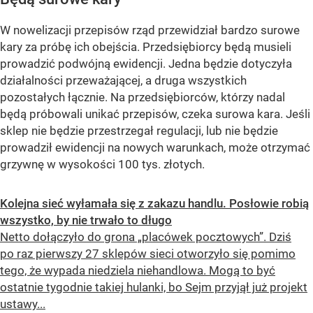
W nowelizacji przepisów rząd przewidział bardzo surowe
kary za próbę ich obejścia. Przedsiębiorcy będą musieli
prowadzić podwójną ewidencji. Jedna będzie dotyczyła
działalności przeważającej, a druga wszystkich
pozostałych łącznie. Na przedsiębiorców, którzy nadal
będą próbowali unikać przepisów, czeka surowa kara. Jeśli
sklep nie będzie przestrzegał regulacji, lub nie będzie
prowadził ewidencji na nowych warunkach, może otrzymać
grzywnę w wysokości 100 tys. złotych.
Kolejna sieć wyłamała się z zakazu handlu. Posłowie robią
wszystko, by nie trwało to długo
Netto dołączyło do grona „placówek pocztowych”. Dziś
po raz pierwszy 27 sklepów sieci otworzyło się pomimo
tego, że wypada niedziela niehandlowa. Mogą to być
ostatnie tygodnie takiej hulanki, bo Sejm przyjął już projekt
ustawy...