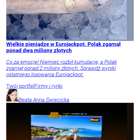
Wielkie pieniądze w Eurojackpot. Polak zgarnął
ponad dwa miliony złotych
Co za emocje! Niemiec rozbił kumulację, a Polak
zgarnął ponad 2 miliony złotych. Sprawdź wyniki
ostatniego losowania Eurojackpot.
Twój portfel
Firmy i rynki
Beata Anna
Święcicka