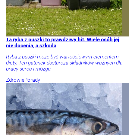
Ta ryba z puszki to prawdziwy hit. Wiele osób jej
nie docenia, a szkoda
Ryba z puszki może być wartościowym elementem
diety. Ten gatunek dostarcza składników ważnych dla
pracy serca i mózgu.
Zdrowie
Porady