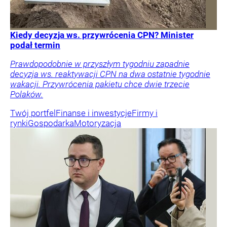
Kiedy decyzja ws. przywrócenia CPN? Minister
podał termin
Prawdopodobnie w przyszłym tygodniu zapadnie
decyzja ws. reaktywacji CPN na dwa ostatnie tygodnie
wakacji. Przywrócenia pakietu chce dwie trzecie
Polaków.
Twój portfel
Finanse i inwestycje
Firmy i
rynki
Gospodarka
Motoryzacja