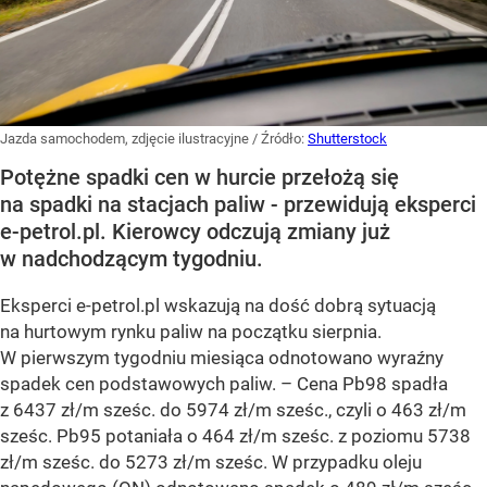
Jazda samochodem, zdjęcie ilustracyjne
/ Źródło:
Shutterstock
Potężne spadki cen w hurcie przełożą się
na spadki na stacjach paliw - przewidują eksperci
e-petrol.pl. Kierowcy odczują zmiany już
w nadchodzącym tygodniu.
Eksperci e-petrol.pl wskazują na dość dobrą sytuacją
na hurtowym rynku paliw na początku sierpnia.
W pierwszym tygodniu miesiąca odnotowano wyraźny
spadek cen podstawowych paliw. –
Cena Pb98 spadła
z 6437 zł/m sześc. do 5974 zł/m sześc., czyli o 463 zł/m
sześc. Pb95 potaniała o 464 zł/m sześc. z poziomu 5738
zł/m sześc. do 5273 zł/m sześc. W przypadku oleju