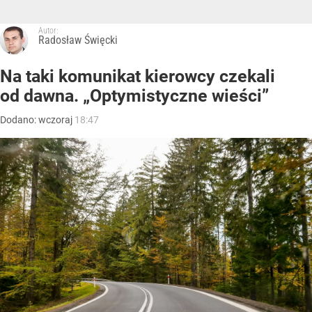
Autor:
Radosław Święcki
Na taki komunikat kierowcy czekali
od dawna. „Optymistyczne wieści”
Dodano:
wczoraj
18:47