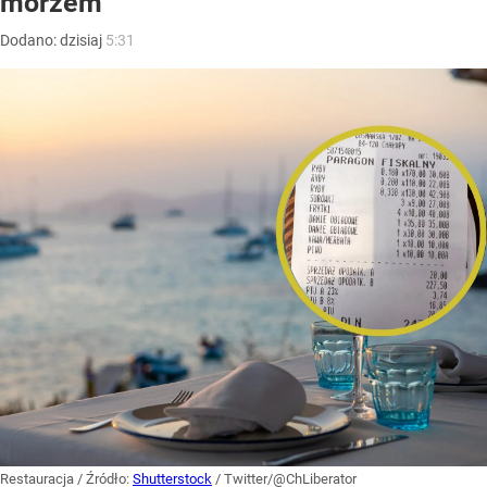
morzem
Dodano:
dzisiaj
5:31
Restauracja
/ Źródło:
Shutterstock
/
Twitter/@ChLiberator