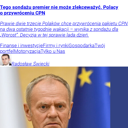
Tego sondażu premier nie może zlekceważyć. Polacy
o przywróceniu CPN
Prawie dwie trzecie Polaków chce przywrócenia pakietu CPN
na dwa ostatnie tygodnie wakacji – wynika z sondażu dla
„Wprost”. Decyzja w tej sprawie lada dzień.
Finanse i inwestycje
Firmy i rynki
Gospodarka
Twój
portfel
Motoryzacja
Tylko u Nas
Radosław
Święcki