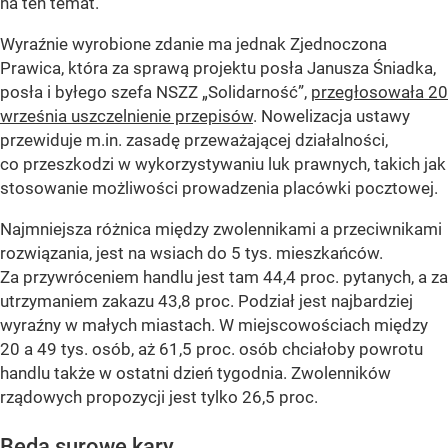
na ten temat.
Wyraźnie wyrobione zdanie ma jednak Zjednoczona
Prawica, która za sprawą projektu posła Janusza Śniadka,
posła i byłego szefa NSZZ „Solidarność”,
przegłosowała 20
września uszczelnienie przepisów
. Nowelizacja ustawy
przewiduje m.in. zasadę przeważającej działalności,
co przeszkodzi w wykorzystywaniu luk prawnych, takich jak
stosowanie możliwości prowadzenia placówki pocztowej.
Najmniejsza różnica między zwolennikami a przeciwnikami
rozwiązania, jest na wsiach do 5 tys. mieszkańców.
Za przywróceniem handlu jest tam 44,4 proc. pytanych, a za
utrzymaniem zakazu 43,8 proc. Podział jest najbardziej
wyraźny w małych miastach. W miejscowościach między
20 a 49 tys. osób, aż 61,5 proc. osób chciałoby powrotu
handlu także w ostatni dzień tygodnia. Zwolenników
rządowych propozycji jest tylko 26,5 proc.
Będą surowe kary