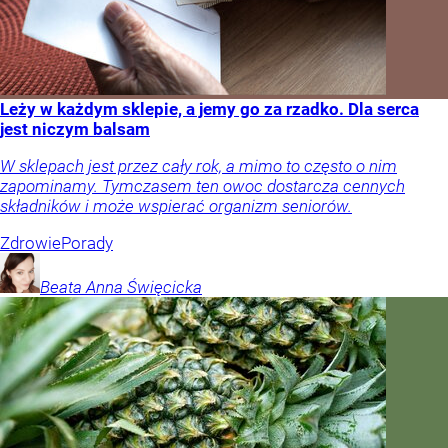
Leży w każdym sklepie, a jemy go za rzadko. Dla serca
jest niczym balsam
W sklepach jest przez cały rok, a mimo to często o nim
zapominamy. Tymczasem ten owoc dostarcza cennych
składników i może wspierać organizm seniorów.
Zdrowie
Porady
Beata Anna
Święcicka