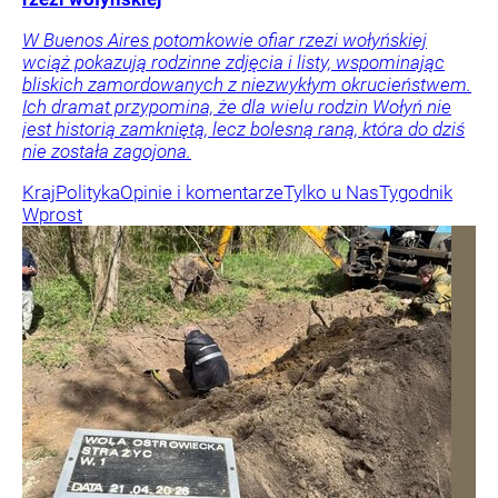
W Buenos Aires potomkowie ofiar rzezi wołyńskiej
wciąż pokazują rodzinne zdjęcia i listy, wspominając
bliskich zamordowanych z niezwykłym okrucieństwem.
Ich dramat przypomina, że dla wielu rodzin Wołyń nie
jest historią zamkniętą, lecz bolesną raną, która do dziś
nie została zagojona.
Kraj
Polityka
Opinie i komentarze
Tylko u Nas
Tygodnik
Wprost