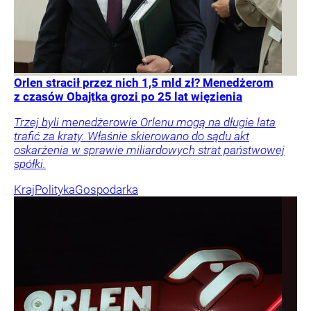
Orlen stracił przez nich 1,5 mld zł? Menedżerom
z czasów Obajtka grozi po 25 lat więzienia
Trzej byli menedżerowie Orlenu mogą na długie lata
trafić za kraty. Właśnie skierowano do sądu akt
oskarżenia w sprawie miliardowych strat państwowej
spółki.
Kraj
Polityka
Gospodarka