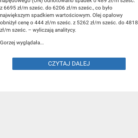
napędowego (ON) odnotowano spadek o 489 zł/m sześc.
z 6695 zł/m sześc. do 6206 zł/m sześc., co było
największym spadkiem wartościowym. Olej opałowy
obniżył cenę o 444 zł/m sześc. z 5262 zł/m sześc. do 4818
zł/m sześc.
– wyliczają analitycy.
Gorzej wyglądała...
CZYTAJ DALEJ