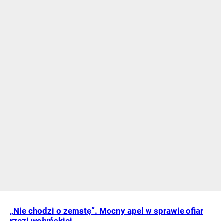
„Nie chodzi o zemstę”. Mocny apel w sprawie ofiar
rzezi wołyńskiej