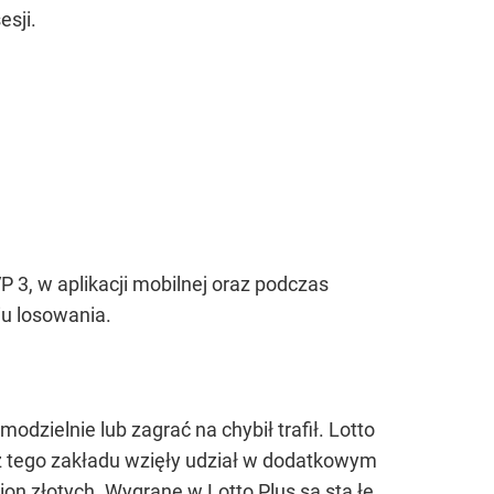
esji.
P 3, w aplikacji mobilnej oraz podczas
iu losowania.
modzielnie lub zagrać na chybił trafił. Lotto
 z tego zakładu wzięły udział w dodatkowym
lion złotych. Wygrane w Lotto Plus są sta łe