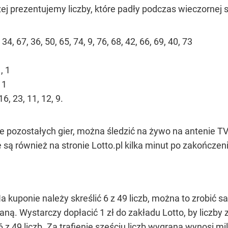
ej prezentujemy liczby, które padły podczas wieczornej s
 34, 67, 36, 50, 65, 74, 9, 76, 68, 42, 66, 69, 40, 73
, 1
 1
16, 23, 11, 12, 9.
e pozostałych gier, można śledzić na żywo na antenie TV
 są również na stronie Lotto.pl kilka minut po zakończen
a kuponie należy skreślić 6 z 49 liczb, można to zrobić sa
ną. Wystarczy dopłacić 1 zł do zakładu Lotto, by liczby
6 z 49 liczb. Za trafienie sześciu liczb wygrana wynosi mi