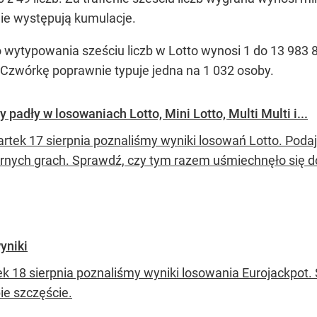
ie występują kumulacje.
typowania sześciu liczb w Lotto wynosi 1 do 13 983 816
 Czwórkę poprawnie typuje jedna na 1 032 osoby.
y padły w losowaniach Lotto, Mini Lotto, Multi Multi i...
rtek 17 sierpnia poznaliśmy wyniki losowań Lotto. Podaj
rnych grach. Sprawdź, czy tym razem uśmiechnęło się do
yniki
ek 18 sierpnia poznaliśmy wyniki losowania Eurojackpot
ie szczęście.