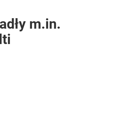
padły m.in.
ti