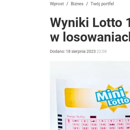
Wprost
/
Biznes
/
Twój portfel
Wyniki Lotto 1
w losowaniach
Dodano:
18
sierpnia
2023
22:08