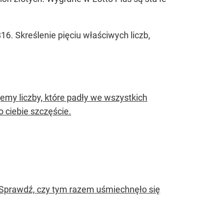
. Skreślenie pięciu właściwych liczb,
emy liczby, które padły we wszystkich
 ciebie szczęście.
. Sprawdź, czy tym razem uśmiechnęło się