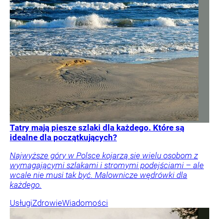
Tatry mają piesze szlaki dla każdego. Które są
idealne dla początkujących?
Najwyższe góry w Polsce kojarzą się wielu osobom z
wymagającymi szlakami i stromymi podejściami – ale
wcale nie musi tak być. Malownicze wędrówki dla
każdego.
Usługi
Zdrowie
Wiadomości