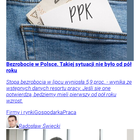
Bezrobocie w Polsce. Takiej sytuacji nie było od pół
roku
Stopa bezrobocia w lipcu wyniosła 5,9 proc. - wynika ze
wstępnych danych resortu pracy. Jeśli się one
potwierdzą, będziemy mieli pierwszy od pół roku
wzrost.
Firmy i rynki
Gospodarka
Praca
Radosław
Święcki