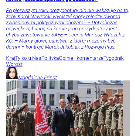
Po pierwszym roku prezydentury nic nie wskazuje na to,
żeby Karol Nawrocki wyciszył spory między dwoma
zwaśnionymi politycznymi obozami. – Dotychczas
największą hańbą na karcie jego prezydentury jest
chyba zawetowanie SAFE – ocenia Mariusz Witczak z
KO. – Mamy głowę państwa, z której możemy być
dumni – kontruje Marek Jakubiak z Rozwoju Plus.
Kraj
Tylko u Nas
Polityka
Opinie i komentarze
Tygodnik
Wprost
Magdalena
Frindt