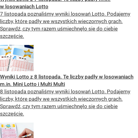
w losowaniach Lotto
7 listopada poznaliśmy wyniki losowań Lotto. Podajemy
liczby, które padły we wszystkich wieczornych grach.
Sprawdź, czy tym razem uśmiechnęło się do ciebie
szczęście.
Wyniki Lotto z 8 listopada. Te liczby padły w losowaniach
m.in. Mini Lotto i Multi Multi
8 listopada poznaliśmy wyniki losowań Lotto. Podajemy
liczby, które padły we wszystkich wieczornych grach.
Sprawdź, czy tym razem uśmiechnęło się do ciebie
szczęście.