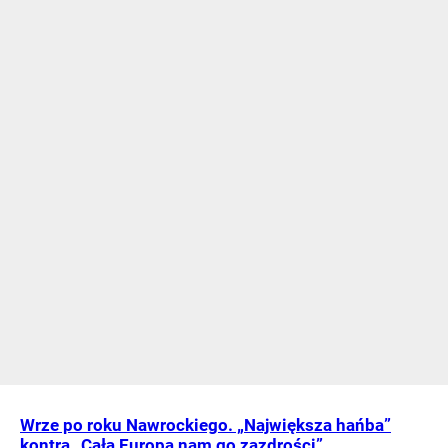
Wrze po roku Nawrockiego. „Największa hańba”
kontra „Cała Europa nam go zazdrości”