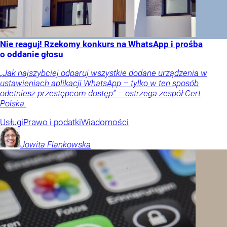
Nie reaguj! Rzekomy konkurs na WhatsApp i prośba
o oddanie głosu
„Jak najszybciej odparuj wszystkie dodane urządzenia w
ustawieniach aplikacji WhatsApp – tylko w ten sposób
odetniesz przestępcom dostęp” – ostrzega zespół Cert
Polska.
Usługi
Prawo i podatki
Wiadomości
Jowita
Flankowska