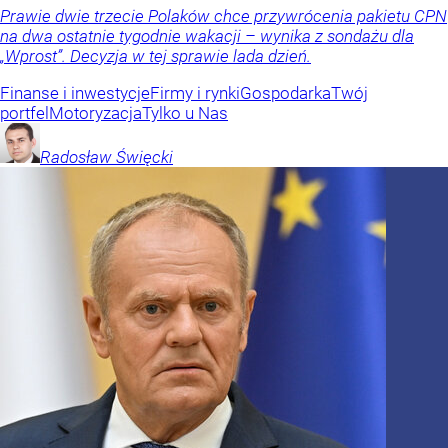
Prawie dwie trzecie Polaków chce przywrócenia pakietu CPN
na dwa ostatnie tygodnie wakacji – wynika z sondażu dla
„Wprost”. Decyzja w tej sprawie lada dzień.
Finanse i inwestycje
Firmy i rynki
Gospodarka
Twój
portfel
Motoryzacja
Tylko u Nas
Radosław
Święcki