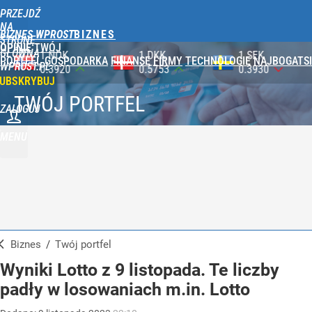
PRZEJDŹ
NA
BIZNES WPROST
STRONĘ
OPINIE
TWÓJ
GŁÓWNĄ
1 DKK
1 SEK
1 CZK
PORTFEL
GOSPODARKA
FINANSE
FIRMY
TECHNOLOGIE
NAJBOGATSI
WPROST.PL
0.5753
0.3930
0.1773
UBSKRYBUJ
TWÓJ PORTFEL
ZALOGUJ
MENU
Biznes
/
Twój portfel
Wyniki Lotto z 9 listopada. Te liczby
padły w losowaniach m.in. Lotto