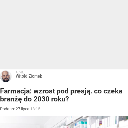
Autor:
Witold Ziomek
Farmacja: wzrost pod presją. co czeka
branżę do 2030 roku?
Dodano:
27
lipca
13:15