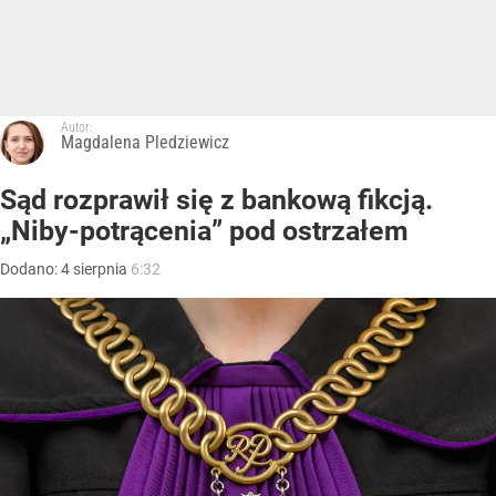
Autor:
Magdalena Pledziewicz
Sąd rozprawił się z bankową fikcją.
„Niby-potrącenia” pod ostrzałem
Dodano:
4
sierpnia
6:32