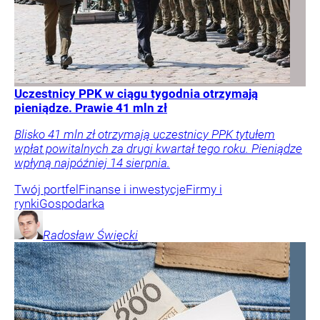
Uczestnicy PPK w ciągu tygodnia otrzymają
pieniądze. Prawie 41 mln zł
Blisko 41 mln zł otrzymają uczestnicy PPK tytułem
wpłat powitalnych za drugi kwartał tego roku. Pieniądze
wpłyną najpóźniej 14 sierpnia.
Twój portfel
Finanse i inwestycje
Firmy i
rynki
Gospodarka
Radosław
Święcki