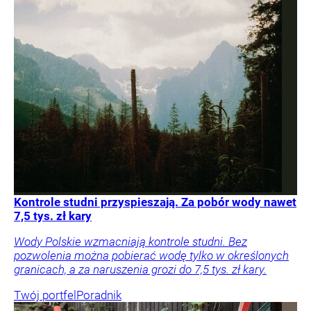
Kontrole studni przyspieszają. Za pobór wody nawet
7,5 tys. zł kary
Wody Polskie wzmacniają kontrole studni. Bez
pozwolenia można pobierać wodę tylko w określonych
granicach, a za naruszenia grozi do 7,5 tys. zł kary.
Twój portfel
Poradnik