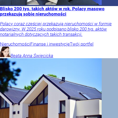
Blisko 200 tys. takich aktów w rok. Polacy masowo
przekazują sobie nieruchomości
Polacy coraz częściej przekazują nieruchomości w formie
darowizny. W 2025 roku podpisano blisko 200 tys. aktów
notarialnych dotyczących takich transakcji.
Nieruchomości
Finanse i inwestycje
Twój portfel
Beata Anna
Święcicka