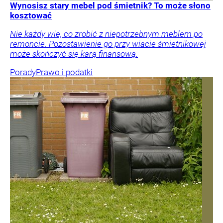
Wynosisz stary mebel pod śmietnik? To może słono
kosztować
Nie każdy wie, co zrobić z niepotrzebnym meblem po
remoncie. Pozostawienie go przy wiacie śmietnikowej
może skończyć się karą finansową.
Porady
Prawo i podatki