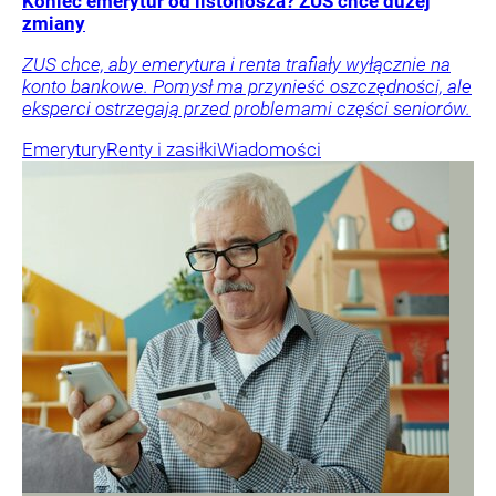
Koniec emerytur od listonosza? ZUS chce dużej
zmiany
ZUS chce, aby emerytura i renta trafiały wyłącznie na
konto bankowe. Pomysł ma przynieść oszczędności, ale
eksperci ostrzegają przed problemami części seniorów.
Emerytury
Renty i zasiłki
Wiadomości