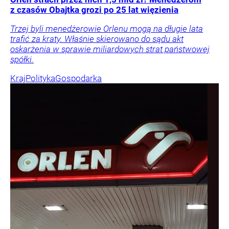
z czasów Obajtka grozi po 25 lat więzienia
Trzej byli menedżerowie Orlenu mogą na długie lata
trafić za kraty. Właśnie skierowano do sądu akt
oskarżenia w sprawie miliardowych strat państwowej
spółki.
Kraj
Polityka
Gospodarka