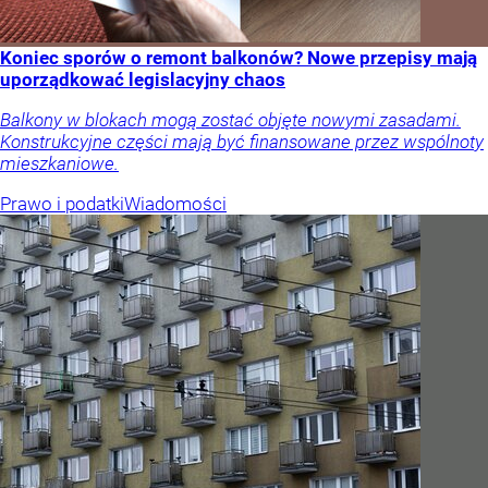
Koniec sporów o remont balkonów? Nowe przepisy mają
uporządkować legislacyjny chaos
Balkony w blokach mogą zostać objęte nowymi zasadami.
Konstrukcyjne części mają być finansowane przez wspólnoty
mieszkaniowe.
Prawo i podatki
Wiadomości