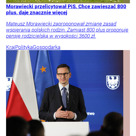
Morawiecki przelicytował PiS. Chce zawieszać 800
plus, daje znacznie więcej
Mateusz Morawiecki zaproponował zmianę zasad
wspierania polskich rodzin. Zamiast 800 plus proponuje
pensję rodzicielską w wysokości 3600 zł.
Kraj
Polityka
Gospodarka