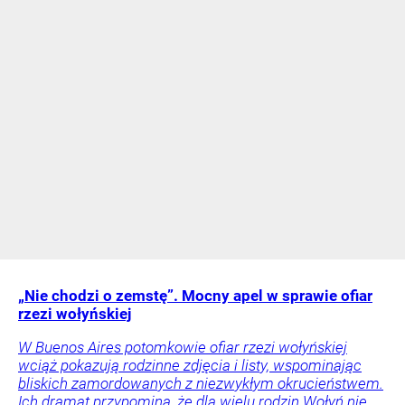
„Nie chodzi o zemstę”. Mocny apel w sprawie ofiar
rzezi wołyńskiej
W Buenos Aires potomkowie ofiar rzezi wołyńskiej
wciąż pokazują rodzinne zdjęcia i listy, wspominając
bliskich zamordowanych z niezwykłym okrucieństwem.
Ich dramat przypomina, że dla wielu rodzin Wołyń nie