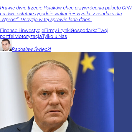
Prawie dwie trzecie Polaków chce przywrócenia pakietu CPN
na dwa ostatnie tygodnie wakacji – wynika z sondażu dla
„Wprost”. Decyzja w tej sprawie lada dzień.
Finanse i inwestycje
Firmy i rynki
Gospodarka
Twój
portfel
Motoryzacja
Tylko u Nas
Radosław
Święcki