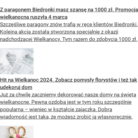
Z paragonem Biedronki masz szansę na 1000 zł. Promocja
wielkanocna ruszyła 4 marca
Szczęśliwe paragony znów trafią w ręce klientów Biedronki.
Kolejna akcja została stworzona specjalnie z okazji
nadchodzącej Wielkanocy. Tym razem do zdobycia 1000 zł.
Hit na Wielkanoc 2024. Zobacz pomysły florystów i też tak
udekoruj dom
Już za chwilę zaczniemy dekorować nasze domy na święta
wielkanocne. Pewna ozdoba jest w tym roku szczególnie
popularna – wieniec w kształcie zajączka. Dobra
wiadomość jest taka, że możesz zrobić ją własnoręcznie.