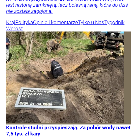
jest historią zamkniętą, lecz bolesną raną, która do dziś
nie została zagojona.
Kraj
Polityka
Opinie i komentarze
Tylko u Nas
Tygodnik
Wprost
Kontrole studni przyspieszają. Za pobór wody nawet
7,5 tys. zł kary