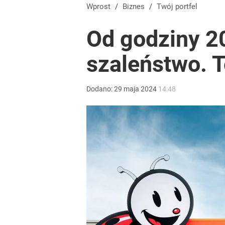
System kaucyjny znów się zmieni. Te opakowania 
Wprost
/
Biznes
/
Twój portfel
Od godziny 2
1
szaleństwo. 
„Nie chodzi o zemstę”. Mocny apel w sprawie ofiar 
Dodano:
29
maja
2024
14:48
dodaj
Farmacja: wzrost pod presją. co czeka branżę do 
1