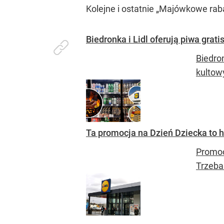
Kolejne i ostatnie „Majówkowe raba
Biedronka i Lidl oferują piwa grati
Biedro
kultow
Ta promocja na Dzień Dziecka to hi
Promoc
Trzeba 