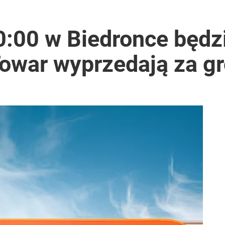
też trafią do automatów
0:00 w Biedronce będz
Towar wyprzedają za g
rzezi wołyńskiej
2030 roku?