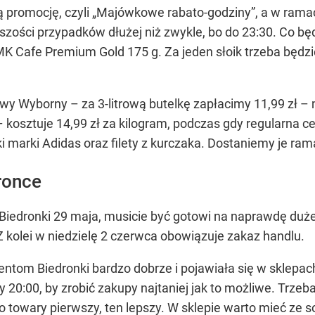
 promocję, czyli „Majówkowe rabato-godziny”, a w rama
kszości przypadków dłużej niż zwykle, bo do 23:30. Co b
 Cafe Premium Gold 175 g. Za jeden słoik trzeba będzie 
wy Wyborny – za 3-litrową butelkę zapłacimy 11,99 zł – m
– kosztuje 14,99 zł za kilogram, podczas gdy regularna ce
ki marki Adidas oraz filety z kurczaka. Dostaniemy je ram
ronce
Biedronki 29 maja, musicie być gotowi na naprawdę duże t
 Z kolei w niedzielę 2 czerwca obowiązuje zakaz handlu.
ientom Biedronki bardzo dobrze i pojawiała się w sklepac
 20:00, by zrobić zakupy najtaniej jak to możliwe. Trzeba
o towary pierwszy, ten lepszy. W sklepie warto mieć ze so