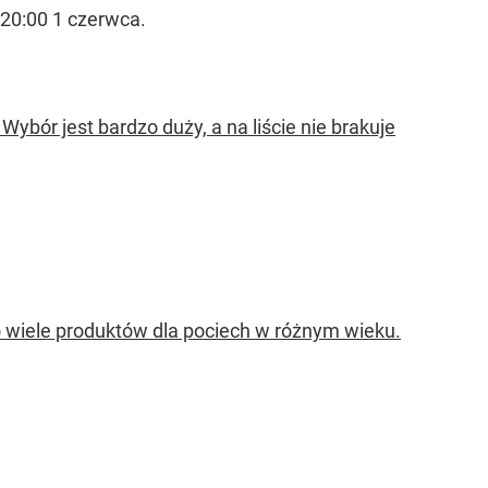
 20:00 1 czerwca.
ybór jest bardzo duży, a na liście nie brakuje
o wiele produktów dla pociech w różnym wieku.