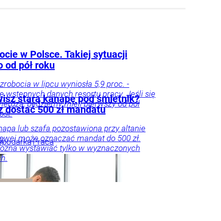
cie w Polsce. Takiej sytuacji
o od pół roku
zrobocia w lipcu wyniosła 5,9 proc. -
e wstępnych danych resortu pracy. Jeśli się
isz starą kanapę pod śmietnik?
ierdzą, będziemy mieli pierwszy od pół
 dostać 500 zł mandatu
ost.
napa lub szafa pozostawiona przy altanie
owej może oznaczać mandat do 500 zł.
w
spodarka
Praca
ożna wystawiać tylko w wyznaczonych
h.
oradnik