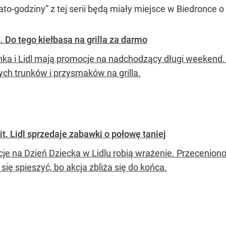
to-godziny” z tej serii będą miały miejsce w Biedronce o
s. Do tego kiełbasa na grilla za darmo
nka i Lidl mają promocje na nadchodzący długi weekend. W
ych trunków i przysmaków na grilla.
t. Lidl sprzedaje zabawki o połowę taniej
je na Dzień Dziecka w Lidlu robią wrażenie. Przecenion
się spieszyć, bo akcja zbliża się do końca.