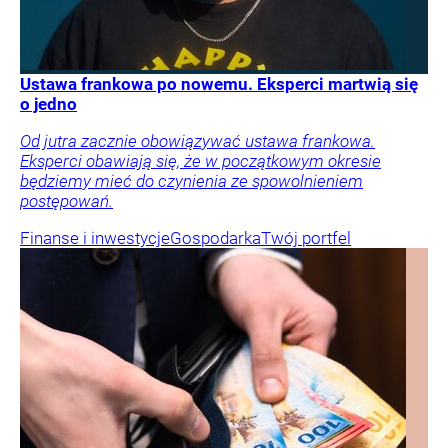
Ustawa frankowa po nowemu. Eksperci martwią się
o jedno
Od jutra zacznie obowiązywać ustawa frankowa.
Eksperci obawiają się, że w początkowym okresie
będziemy mieć do czynienia ze spowolnieniem
postępowań.
Finanse i inwestycje
Gospodarka
Twój portfel