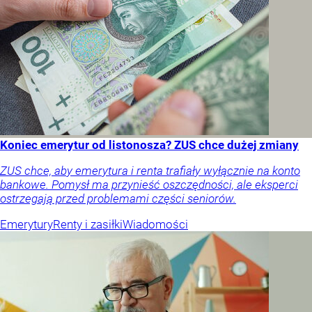
Koniec emerytur od listonosza? ZUS chce dużej zmiany
ZUS chce, aby emerytura i renta trafiały wyłącznie na konto
bankowe. Pomysł ma przynieść oszczędności, ale eksperci
ostrzegają przed problemami części seniorów.
Emerytury
Renty i zasiłki
Wiadomości