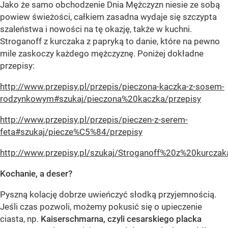
Jako że samo obchodzenie Dnia Mężczyzn niesie ze sobą
powiew świeżości, całkiem zasadna wydaje się szczypta
szaleństwa i nowości na tę okazję, także w kuchni.
Stroganoff z kurczaka z papryką to danie, które na pewno
mile zaskoczy każdego mężczyznę. Poniżej dokładne
przepisy:
http://www.przepisy.pl/przepis/pieczona-kaczka-z-sosem-
rodzynkowym#szukaj/pieczona%20kaczka/przepisy
http://www.przepisy.pl/przepis/pieczen-z-serem-
feta#szukaj/piecze%C5%84/przepisy
http://www.przepisy.pl/szukaj/Stroganoff%20z%20kurc
Kochanie, a deser?
Pyszną kolację dobrze uwieńczyć słodką przyjemnością.
Jeśli czas pozwoli, możemy pokusić się o upieczenie
ciasta, np.
Kaiserschmarna, czyli cesarskiego placka