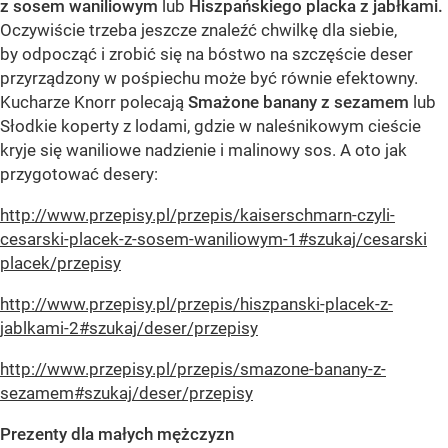
z sosem waniliowym
lub
Hiszpańskiego placka z jabłkami.
Oczywiście trzeba jeszcze znaleźć chwilkę dla siebie,
by odpocząć i zrobić się na bóstwo na szczęście deser
przyrządzony w pośpiechu może być równie efektowny.
Kucharze Knorr polecają
Smażone banany z sezamem
lub
Słodkie koperty z lodami, gdzie w naleśnikowym cieście
kryje się waniliowe nadzienie i malinowy sos. A oto jak
przygotować desery:
http://www.przepisy.pl/przepis/kaiserschmarn-czyli-
cesarski-placek-z-sosem-waniliowym-1#szukaj/cesarski
placek/przepisy
http://www.przepisy.pl/przepis/hiszpanski-placek-z-
jablkami-2#szukaj/deser/przepisy
http://www.przepisy.pl/przepis/smazone-banany-z-
sezamem#szukaj/deser/przepisy
Prezenty dla małych mężczyzn