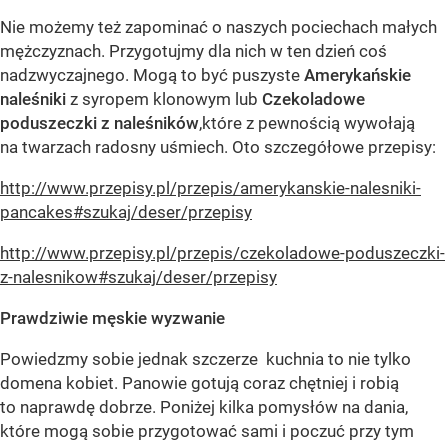
Nie możemy też zapominać o naszych pociechach małych
mężczyznach. Przygotujmy dla nich w ten dzień coś
nadzwyczajnego. Mogą to być puszyste
Amerykańskie
naleśniki
z syropem klonowym lub
Czekoladowe
poduszeczki z naleśników
,które z pewnością wywołają
na twarzach radosny uśmiech. Oto szczegółowe przepisy:
http://www.przepisy.pl/przepis/amerykanskie-nalesniki-
pancakes#szukaj/deser/przepisy
http://www.przepisy.pl/przepis/czekoladowe-poduszeczki-
z-nalesnikow#szukaj/deser/przepisy
Prawdziwie m
ęskie wyzwanie
Powiedzmy sobie jednak szczerze kuchnia to nie tylko
domena kobiet. Panowie gotują coraz chętniej i robią
to naprawdę dobrze. Poniżej kilka pomysłów na dania,
które mogą sobie przygotować sami i poczuć przy tym