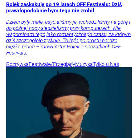
Rojek zaskakuje po 19 latach OFF Festivalu: Dziś
prawdopodobnie bym tego nie zrobił
Dzieci były małe, usypialiśmy je, wchodziliśmy na górę i
do późnej nocy siedzieliśmy przy komputerach. Nie
wspominam tego jako romantycznego czasu, za którym
dziś szczególnie tęsknię. To była po prostu bardzo
ciężka praca – mówi Artur Rojek o początkach OFF
Festivalu.
Rozrywka
Festiwale/Przeglądy
Muzyka
Tylko u Nas