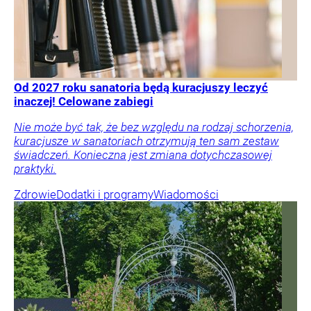
Od 2027 roku sanatoria będą kuracjuszy leczyć
inaczej! Celowane zabiegi
Nie może być tak, że bez względu na rodzaj schorzenia,
kuracjusze w sanatoriach otrzymują ten sam zestaw
świadczeń. Konieczna jest zmiana dotychczasowej
praktyki.
Zdrowie
Dodatki i programy
Wiadomości