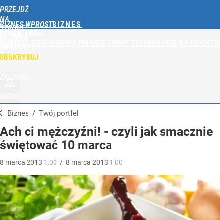
PRZEJDŹ
NA
BIZNES WPROST
STRONĘ
OPINIE
TWÓJ
GŁÓWNĄ
PORTFEL
GOSPODARKA
FINANSE
FIRMY
TECHNOLOGIE
NAJBOGATSI
WPROST.PL
UBSKRYBUJ
ZALOGUJ
MENU
Biznes
/
Twój portfel
Ach ci mężczyźni! - czyli jak smacznie
świętować 10 marca
8
marca
2013
1:00
/
8
marca
2013
1:00