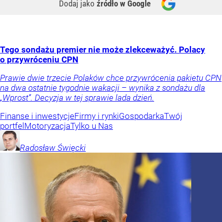
Dodaj jako
źródło w Google
Tego sondażu premier nie może zlekceważyć. Polacy
o przywróceniu CPN
Prawie dwie trzecie Polaków chce przywrócenia pakietu CPN
na dwa ostatnie tygodnie wakacji – wynika z sondażu dla
„Wprost”. Decyzja w tej sprawie lada dzień.
Finanse i inwestycje
Firmy i rynki
Gospodarka
Twój
portfel
Motoryzacja
Tylko u Nas
Radosław
Święcki