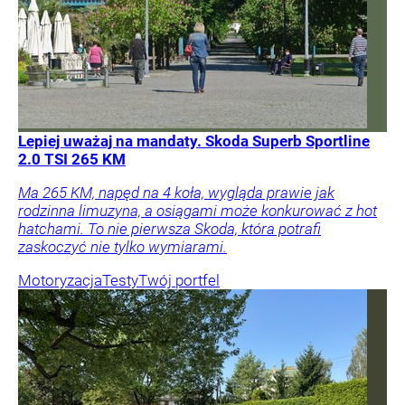
Lepiej uważaj na mandaty. Skoda Superb Sportline
2.0 TSI 265 KM
Ma 265 KM, napęd na 4 koła, wygląda prawie jak
rodzinna limuzyna, a osiągami może konkurować z hot
hatchami. To nie pierwsza Skoda, która potrafi
zaskoczyć nie tylko wymiarami.
Motoryzacja
Testy
Twój portfel