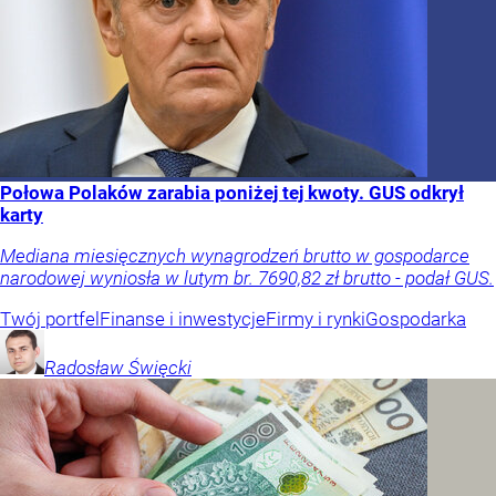
Połowa Polaków zarabia poniżej tej kwoty. GUS odkrył
karty
Mediana miesięcznych wynagrodzeń brutto w gospodarce
narodowej wyniosła w lutym br. 7690,82 zł brutto - podał GUS.
Twój portfel
Finanse i inwestycje
Firmy i rynki
Gospodarka
Radosław
Święcki