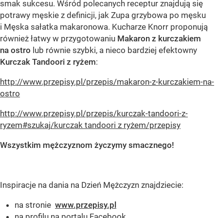
smak sukcesu. Wśród polecanych receptur znajdują się
potrawy męskie z definicji, jak Zupa grzybowa po męsku
i Męska sałatka makaronowa. Kucharze Knorr proponują
również łatwy w przygotowaniu
Makaron z kurczakiem
na ostro
lub równie szybki, a nieco bardziej efektowny
Kurczak Tandoori z ryżem
:
http://www.przepisy.pl/przepis/makaron-z-kurczakiem-na-
ostro
http://www.przepisy.pl/przepis/kurczak-tandoori-z-
ryzem#szukaj/kurczak tandoori z ryżem/przepisy
Wszystkim mężczyznom życzymy smacznego!
Inspiracje na dania na Dzień Mężczyzn znajdziecie:
na stronie
www.przepisy.pl
na profilu na portalu Facebook