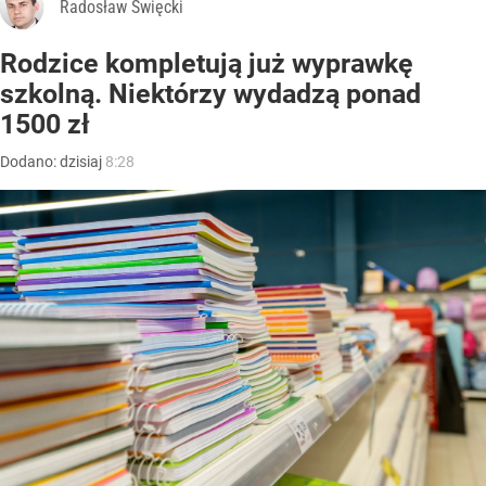
Radosław Święcki
Rodzice kompletują już wyprawkę
szkolną. Niektórzy wydadzą ponad
1500 zł
Dodano:
dzisiaj
8:28