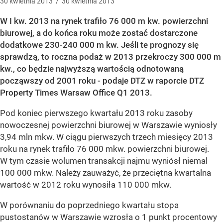
30
kwietnia
2013
/
30
kwietnia
2013
W I kw. 2013 na rynek trafiło 76 000 m kw. powierzchni
biurowej, a do końca roku może zostać dostarczone
dodatkowe 230-240 000 m kw. Jeśli te prognozy się
sprawdzą, to roczna podaż w 2013 przekroczy 300 000 m
kw., co będzie najwyższą wartością odnotowaną
począwszy od 2001 roku - podaje DTZ w raporcie DTZ
Property Times Warsaw Office Q1 2013.
Pod koniec pierwszego kwartału 2013 roku zasoby
nowoczesnej powierzchni biurowej w Warszawie wyniosły
3,94 mln mkw. W ciągu pierwszych trzech miesięcy 2013
roku na rynek trafiło 76 000 mkw. powierzchni biurowej.
W tym czasie wolumen transakcji najmu wyniósł niemal
100 000 mkw. Należy zauważyć, że przeciętna kwartalna
wartość w 2012 roku wynosiła 110 000 mkw.
W porównaniu do poprzedniego kwartału stopa
pustostanów w Warszawie wzrosła o 1 punkt procentowy