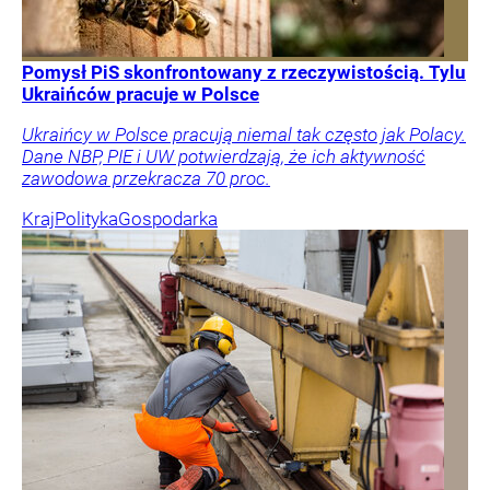
Pomysł PiS skonfrontowany z rzeczywistością. Tylu
Ukraińców pracuje w Polsce
Ukraińcy w Polsce pracują niemal tak często jak Polacy.
Dane NBP, PIE i UW potwierdzają, że ich aktywność
zawodowa przekracza 70 proc.
Kraj
Polityka
Gospodarka