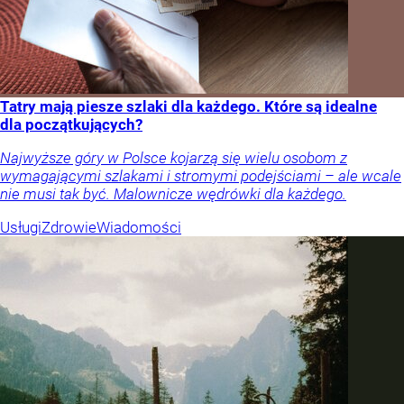
Tatry mają piesze szlaki dla każdego. Które są idealne
dla początkujących?
Najwyższe góry w Polsce kojarzą się wielu osobom z
wymagającymi szlakami i stromymi podejściami – ale wcale
nie musi tak być. Malownicze wędrówki dla każdego.
Usługi
Zdrowie
Wiadomości