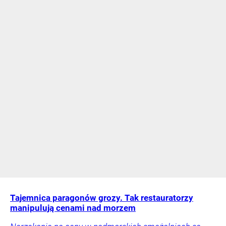
Tajemnica paragonów grozy. Tak restauratorzy
manipulują cenami nad morzem