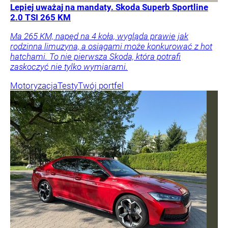
Lepiej uważaj na mandaty. Skoda Superb Sportline
2.0 TSI 265 KM
Ma 265 KM, napęd na 4 koła, wygląda prawie jak
rodzinna limuzyna, a osiągami może konkurować z hot
hatchami. To nie pierwsza Skoda, która potrafi
zaskoczyć nie tylko wymiarami.
Motoryzacja
Testy
Twój portfel