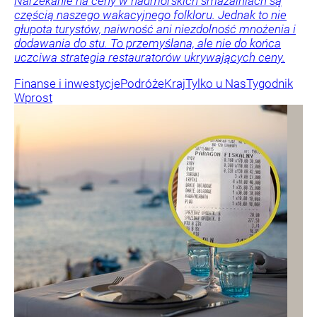
Narzekanie na ceny w nadmorskich smażalniach są
częścią naszego wakacyjnego folkloru. Jednak to nie
głupota turystów, naiwność ani niezdolność mnożenia i
dodawania do stu. To przemyślana, ale nie do końca
uczciwa strategia restauratorów ukrywających ceny.
Finanse i inwestycje
Podróże
Kraj
Tylko u Nas
Tygodnik
Wprost