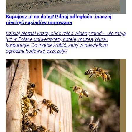
Kupujesz ul co dalej? Pilnuj odległości inaczej
niechęć sąsiadów murowana
Dzisiaj niemal każdy chce mieć własny miód – ule mają
już w Polsce uniwersytety, hotele, muzea, biura i
korporacje. Co trzeba zrobić, żeby w niewielkim
ogrodzie hodować pszczoły?