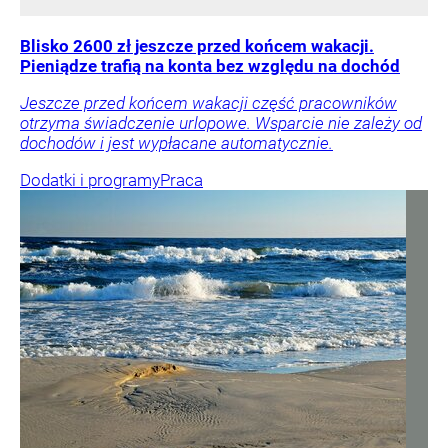
Blisko 2600 zł jeszcze przed końcem wakacji.
Pieniądze trafią na konta bez względu na dochód
Jeszcze przed końcem wakacji część pracowników
otrzyma świadczenie urlopowe. Wsparcie nie zależy od
dochodów i jest wypłacane automatycznie.
Dodatki i programy
Praca