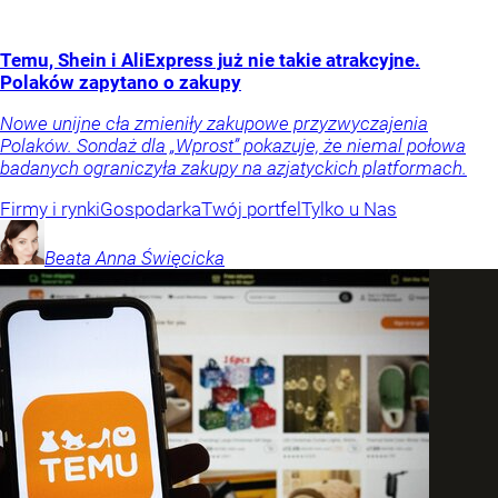
Temu, Shein i AliExpress już nie takie atrakcyjne.
Polaków zapytano o zakupy
Nowe unijne cła zmieniły zakupowe przyzwyczajenia
Polaków. Sondaż dla „Wprost” pokazuje, że niemal połowa
badanych ograniczyła zakupy na azjatyckich platformach.
Firmy i rynki
Gospodarka
Twój portfel
Tylko u Nas
Beata Anna
Święcicka