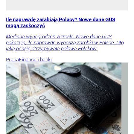
Ile naprawdę zarabiają Polacy? Nowe dane GUS
mogą zaskoczyć
Mediana wynagrodzeń wzrosła. Nowe dane GUS
pokazują, ile naprawdę wynoszą zarobki w Polsce. Oto,
jaką pensję otrzymywała połowa Polaków.
Praca
Finanse i banki