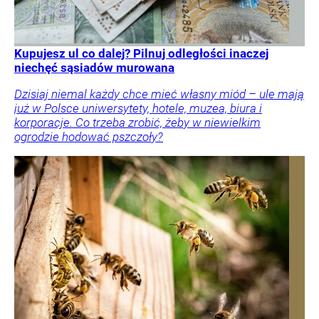
Kupujesz ul co dalej? Pilnuj odległości inaczej
niechęć sąsiadów murowana
Dzisiaj niemal każdy chce mieć własny miód – ule mają
już w Polsce uniwersytety, hotele, muzea, biura i
korporacje. Co trzeba zrobić, żeby w niewielkim
ogrodzie hodować pszczoły?