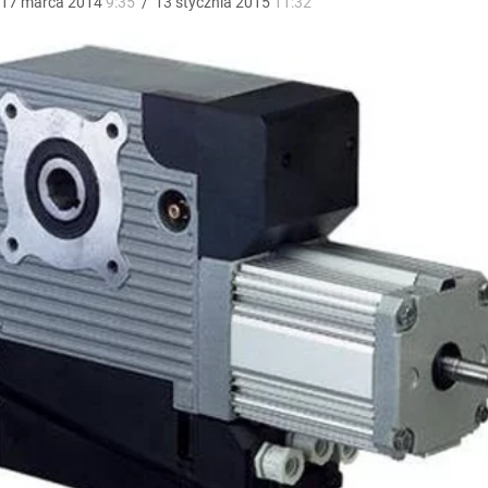
17
marca
2014
9:35
/
13
stycznia
2015
11:32