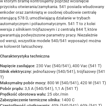
w którym bramę kontrolujemy poprzez wciśnięcie
przycisku otwierania/zamykania. 541 posiada wbudowany
enkoder oraz zamkniętą w osobnej obudowie centralę
sterującą 578 D, umożliwiającą działanie w trybach
automatycznym i półautomatycznym. 541 T to z kolei
wersja z silnikiem trójfazowym i z centralą 844 T, które
gwarantują podwyższone parametry pracy. Niezależnie
od wersji, wszystkie modele 540/541 wyposażyć można
w kołowrót łańcuchowy.
Charakterystyka techniczna
Napięcie zasilające
: 230 Vac (540/541), 400 Vac (541 T)
Silnik elektryczny:
jednofazowy (540/541), trójfazowy (541
T)
Maksymalny pobór mocy:
800 W (540/541), 420 W (541 T)
Pobór prądu:
3,5 A (540/541), 1,1 A (541 T)
Prędkość obrotowa wału:
25 obr./min
Zabezpieczenie termiczne silnika:
1400 C
Częstotliwość użytkowania:
40% (540/541), 60% (541 T)