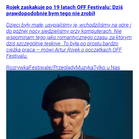
Rojek zaskakuje po 19 latach OFF Festivalu: Dziś
prawdopodobnie bym tego nie zrobił
Dzieci były małe, usypialiśmy je, wchodziliśmy na górę i
do późnej nocy siedzieliśmy przy komputerach. Nie
wspominam tego jako romantycznego czasu, za którym
dziś szczególnie tęsknię. To była po prostu bardzo
ciężka praca – mówi Artur Rojek o początkach OFF
Festivalu.
Rozrywka
Festiwale/Przeglądy
Muzyka
Tylko u Nas