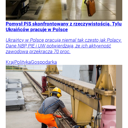
Pomysł PiS skonfrontowany z rzeczywistością. Tylu
Ukraińców pracuje w Polsce
Ukraińcy w Polsce pracują niemal tak często jak Polacy.
Dane NBP, PIE i UW potwierdzają, że ich aktywność
zawodowa przekracza 70 proc.
Kraj
Polityka
Gospodarka