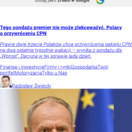
Tego sondażu premier nie może zlekceważyć. Polacy
o przywróceniu CPN
Prawie dwie trzecie Polaków chce przywrócenia pakietu CPN
na dwa ostatnie tygodnie wakacji – wynika z sondażu dla
„Wprost”. Decyzja w tej sprawie lada dzień.
Finanse i inwestycje
Firmy i rynki
Gospodarka
Twój
portfel
Motoryzacja
Tylko u Nas
Radosław
Święcki