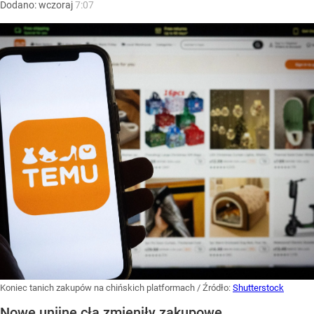
Dodano:
wczoraj
7:07
Koniec tanich zakupów na chińskich platformach
/ Źródło:
Shutterstock
Nowe unijne cła zmieniły zakupowe