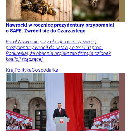
Nawrocki w rocznicę prezydentury przypomniał
o SAFE. Zwrócił się do Czarzastego
Karol Nawrocki przy okazji rocznicy swojej
prezydentury wrócił do ustawy o SAFE 0 proc.
Podkreślał, że obecnie projekt ten firmuje członek
koalicji rządzącej.
Kraj
Polityka
Gospodarka