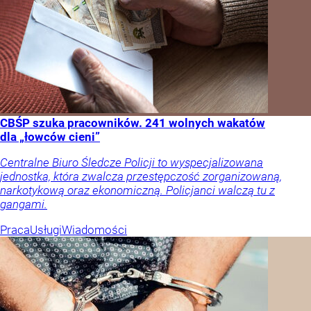
CBŚP szuka pracowników. 241 wolnych wakatów
dla „łowców cieni”
Centralne Biuro Śledcze Policji to wyspecjalizowana
jednostka, która zwalcza przestępczość zorganizowaną,
narkotykową oraz ekonomiczną. Policjanci walczą tu z
gangami.
Praca
Usługi
Wiadomości