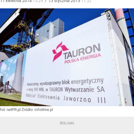
17
kwietnia
2014
13:29
/
13
stycznia
2015
11:32
fot. netPR.pl
Źródło:
InfoWire.pl