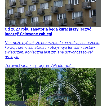
Od 2027 roku sanatoria będą kuracjuszy leczyć
inaczej! Celowane zabiegi
Nie może być tak, że bez względu na rodzaj schorzenia,
kuracjusze w sanatoriach otrzymują ten sam zestaw
świadczeń. Konieczna jest zmiana dotychczasowej
praktyki.
Zdrowie
Dodatki i programy
Wiadomości