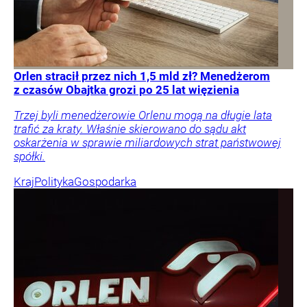
Orlen stracił przez nich 1,5 mld zł? Menedżerom
z czasów Obajtka grozi po 25 lat więzienia
Trzej byli menedżerowie Orlenu mogą na długie lata
trafić za kraty. Właśnie skierowano do sądu akt
oskarżenia w sprawie miliardowych strat państwowej
spółki.
Kraj
Polityka
Gospodarka