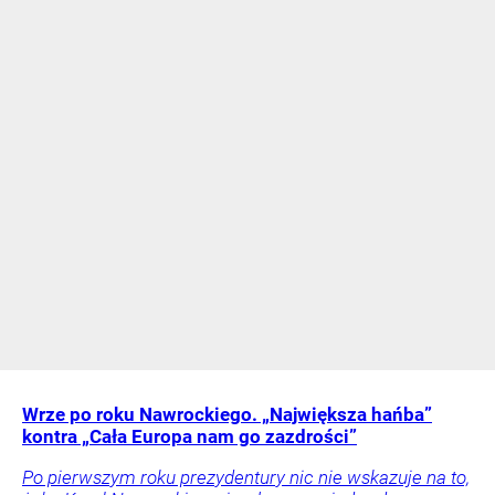
Wrze po roku Nawrockiego. „Największa hańba”
kontra „Cała Europa nam go zazdrości”
Po pierwszym roku prezydentury nic nie wskazuje na to,