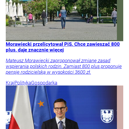
Morawiecki przelicytował PiS. Chce zawieszać 800
plus, daje znacznie więcej
Mateusz Morawiecki zaproponował zmianę zasad
wspierania polskich rodzin. Zamiast 800 plus proponuje
pensję rodzicielską w wysokości 3600 zł.
Kraj
Polityka
Gospodarka