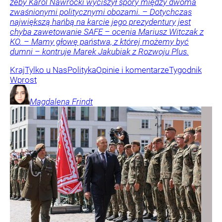
żeby Karol Nawrocki wyciszył spory między dwoma
zwaśnionymi politycznymi obozami. – Dotychczas
największą hańbą na karcie jego prezydentury jest
chyba zawetowanie SAFE – ocenia Mariusz Witczak z
KO. – Mamy głowę państwa, z której możemy być
dumni – kontruje Marek Jakubiak z Rozwoju Plus.
Kraj
Tylko u Nas
Polityka
Opinie i komentarze
Tygodnik
Wprost
Magdalena
Frindt