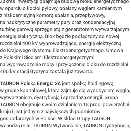
Zakres inwestycji obejmuje budowę bloku energetycznego
w oparciu o kocioł pyłowy, opalany węglem kamiennym
z niskoemisyjną komorą spalania, przepływowy,
na nadkrytyczne parametry pary oraz kondensacyjną
turbinę parową sprzęgniętą z generatorem wytwarzającym
energię elektryczną. Blok będzie podłączony do nowej
rozdzielni 400 kV wyprowadzającej energię elektryczną
do Krajowego Systemu Elektroenergetycznego. Umowa
z Polskimi Sieciami Elektroenergetycznymi
na wyprowadzenie mocy i przyłączenie bloku do rozdzielni
400 kV stacji Byczyna została już zawarta.
TAURON Polska Energia SA
jest spółką holdingową
w grupie kapitałowej, która zajmuje się wydobyciem węgla,
wytwarzaniem, dystrybucją i sprzedażą energii. Grupa
TAURON obejmuje swoim działaniem 18 proc. powierzchni
kraju i jest jednym z największych podmiotów
gospodarczych w Polsce. W skład Grupy TAURON
wchodzą m.in. TAURON Wytwarzanie, TAURON Dystrybucja,