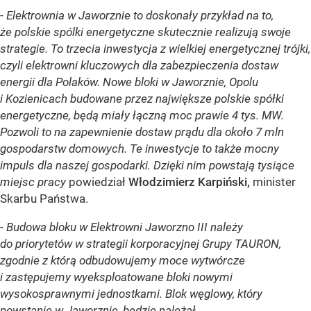
- Elektrownia w Jaworznie to doskonały przykład na to,
że polskie spólki energetyczne skutecznie realizują swoje
strategie. To trzecia inwestycja z wielkiej energetycznej trójki,
czyli elektrowni kluczowych dla zabezpieczenia dostaw
energii dla Polaków. Nowe bloki w Jaworznie, Opolu
i Kozienicach budowane przez największe polskie spółki
energetyczne, będą miały łączną moc prawie 4 tys. MW.
Pozwoli to na zapewnienie dostaw prądu dla około 7 mln
gospodarstw domowych. Te inwestycje to także mocny
impuls dla naszej gospodarki. Dzięki nim powstają tysiące
miejsc pracy
powiedział
Włodzimierz Karpiński,
minister
Skarbu Państwa.
- Budowa bloku w Elektrowni Jaworzno III należy
do priorytetów w strategii korporacyjnej Grupy TAURON,
zgodnie z którą odbudowujemy moce wytwórcze
i zastępujemy wyeksploatowane bloki nowymi
wysokosprawnymi jednostkami. Blok węglowy, który
powstanie w Jaworznie, będzie należał