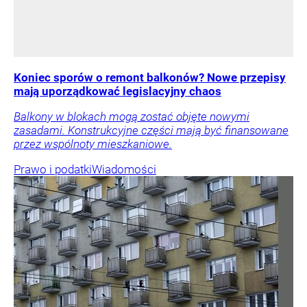
Koniec sporów o remont balkonów? Nowe przepisy
mają uporządkować legislacyjny chaos
Balkony w blokach mogą zostać objęte nowymi
zasadami. Konstrukcyjne części mają być finansowane
przez wspólnoty mieszkaniowe.
Prawo i podatki
Wiadomości