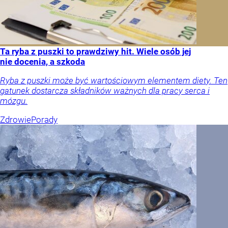
Ta ryba z puszki to prawdziwy hit. Wiele osób jej
nie docenia, a szkoda
Ryba z puszki może być wartościowym elementem diety. Ten
gatunek dostarcza składników ważnych dla pracy serca i
mózgu.
Zdrowie
Porady