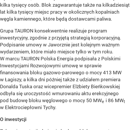
kilka tysięcy osób. Blok zagwarantuje także na kilkadziesiąt
lat kilka tysięcy miejsc pracy w okolicznych kopalniach
węgla kamiennego, które będą dostawcami paliwa.
Grupa TAURON konsekwentnie realizuje program
inwestycyjny, zgodnie z przyjętą strategią korporacyjną.
Podpisanie umowy w Jaworznie jest kolejnym ważnym
wydarzeniem, które miało miejsce tylko w tym roku.
W marcu TAURON Polska Energia podpisała z Polskimi
Inwestycjami Rozwojowymi umowę w sprawie
finansowania bloku gazowo-parowego o mocy 413 MW
w Łagiszy, a kilka dni później także z udziałem premiera
Donalda Tuska oraz wicepremier Elżbiety Bieńkowskiej
odbyła się uroczystość wmurowaniu aktu erekcyjnego
pod budowę bloku węglowego o mocy 50 MW
i 86 MW
e
t
w Elektrociepłowni Tychy.
O inwestycji