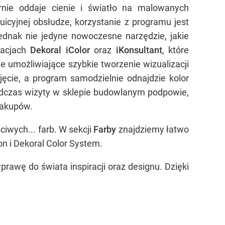
ernie oddaje cienie i światło na malowanych
uicyjnej obsłudze, korzystanie z programu jest
jednak nie jedyne nowoczesne narzędzie, jakie
kacjach
Dekoral iColor
oraz
iKonsultant
, które
e umożliwiające szybkie tworzenie wizualizacji
djęcie, a program samodzielnie odnajdzie kolor
podczas wizyty w sklepie budowlanym podpowie,
 zakupów.
wych... farb. W sekcji
Farby
znajdziemy łatwo
on i Dekoral Color System.
rawę do świata inspiracji oraz designu. Dzięki