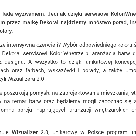
 lada wyzwaniem. Jednak dzięki serwisowi KoloriWnet
m przez markę Dekoral najdziemy mnóstwo porad, inspi
lory.
może intensywna czerwień? Wybór odpowiedniego koloru ś
Dekoral serwisowi KoloriWnetrze.pl aranżacja barw d
z designu. A wszystko to dzięki unikatowej koncepc
rach oraz farbach, wskazówki i porady, a także umo
yli Wizualizera 2.0
óre poszukują pomysłu na zaprojektowanie mieszkania, 
 na temat barw oraz będziemy mogli zapoznać się z 
mna porcja inspirujących aranżacji wnętrzarskich o
jmuje
Wizualizer 2.0
, unikatowy w Polsce program um