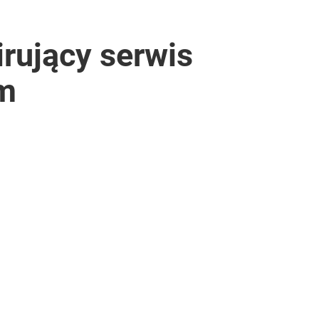
irujący serwis
om