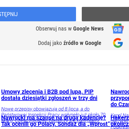
STĘPNIJ
Obserwuj nas
w
Google News
Dodaj jako
źródło w Google
Umowy zlecenia i B2B pod lupą. PIP
Nawroc
dostała dziesiątki zgłoszeń w trzy dni
przypo
do Cza
Nowe przepisy obowiązują od 8 lipca, a do
Państwowej Inspekcji Pracy wpłynęło już około 70
Karol Na
Nawrocki ma szansę na drugą kadencję?
Hakerz
skarg. Część zgłoszeń zakończy się kontrolami.
prezyden
Tak ocenili go Polacy. Sondaż dla „Wprost”
okolic
Podkreśl