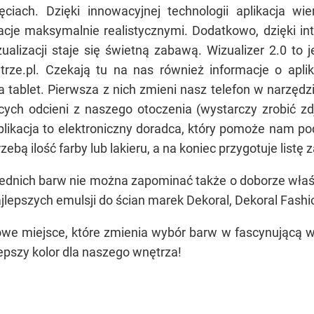
iach. Dzięki innowacyjnej technologii aplikacja wi
acje maksymalnie realistycznymi. Dodatkowo, dzięki int
ualizacji staje się świetną zabawą. Wizualizer 2.0 to 
trze.pl. Czekają tu na nas również informacje o apli
ablet. Pierwsza z nich zmieni nasz telefon w narzędzi
ących odcieni z naszego otoczenia (wystarczy zrobić z
aplikacja to elektroniczny doradca, który pomoże nam 
zebą ilość farby lub lakieru, a na koniec przygotuje listę
nich barw nie można zapominać także o doborze właści
jlepszych emulsji do ścian marek Dekoral, Dekoral Fashi
owe miejsce, które zmienia wybór barw w fascynującą wp
epszy kolor dla naszego wnętrza!