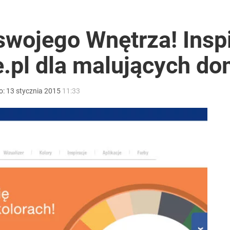
swojego Wnętrza! Insp
e.pl dla malujących d
o:
13
stycznia
2015
11:33