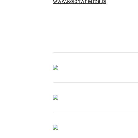
www.koloriwnetrze.pl