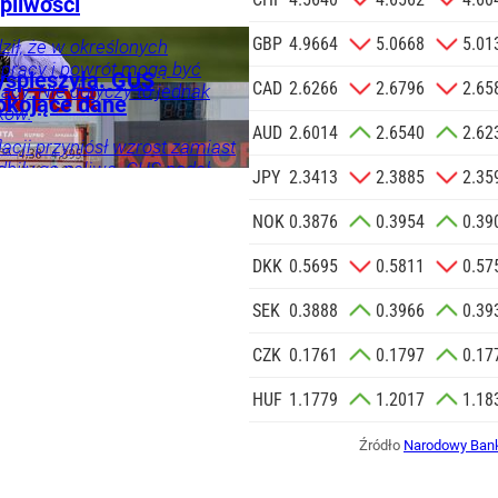
pliwości
 o.o. w imieniu
t
Tylko
GBP
4.9664
5.0668
5.01
a zlecenie jej
ił, że w określonych
 pracy i powrót mogą być
znesowych.
zyspieszyła. GUS
CAD
2.6266
2.6796
2.65
acy. Nie dotyczy to jednak
ój
okojące dane
ków.
 SIĘ
AUD
2.6014
2.6540
2.62
acji przyniósł wzrost zamiast
dbiły go paliwa. GUS podał
JPY
2.3413
2.3885
2.35
 lipcu.
NOK
0.3876
0.3954
0.39
DKK
0.5695
0.5811
0.57
SEK
0.3888
0.3966
0.39
CZK
0.1761
0.1797
0.17
HUF
1.1779
1.2017
1.18
Źródło
Narodowy Bank