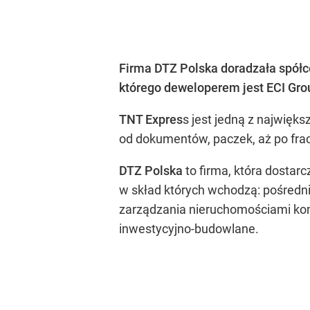
Firma DTZ Polska doradzała spółc
którego deweloperem jest ECI Gro
TNT Expres
s jest jedną z najwięk
od dokumentów, paczek, aż po frac
DTZ Polska
to firma, która dosta
w skład których wchodzą: pośredn
zarządzania nieruchomościami kom
inwestycyjno-budowlane.