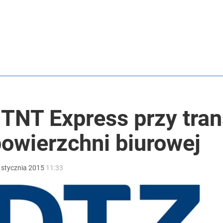
rawie 2 mln wniosków w miesiąc
026 r.
TNT Express przy tran
i go Polacy. Sondaż dla „Wprost”
owierzchni biurowej
stycznia
2015
11:33