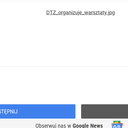
STĘPNIJ
Obserwuj nas
w
Google News