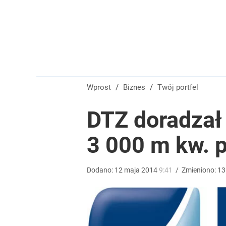
Polacy rzucili się na przywrócone świadczenie. P
dodaj
Dobra passa złotego trwa. Kursy walut 6 sierpnia 2
Wprost
/
Biznes
/
Twój portfel
dodaj
DTZ doradzał 
Nawrocki ma szansę na drugą kadencję? Tak ocenil
3 000 m kw. p
10
Dodano:
12
maja
2014
9:41
/
Zmieniono:
13