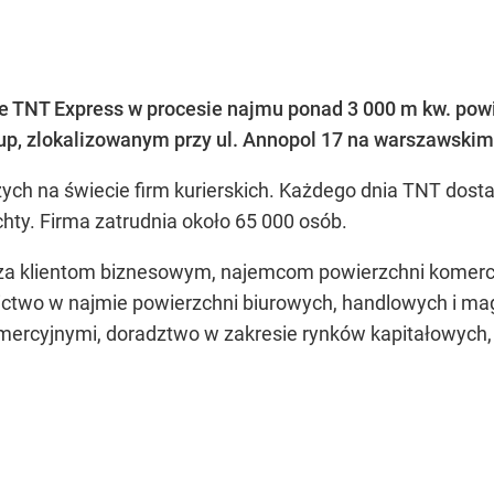
e TNT Express w procesie najmu ponad 3 000 m kw. powi
up, zlokalizowanym przy ul. Annopol 17 na warszawskim
szych na świecie firm kurierskich. Każdego dnia TNT dos
hty. Firma zatrudnia około 65 000 osób.
rcza klientom biznesowym, najemcom powierzchni komer
ictwo w najmie powierzchni biurowych, handlowych i ma
ercyjnymi, doradztwo w zakresie rynków kapitałowych,