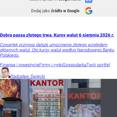
Dodaj jako
źródło w Google
Dobra passa złotego trwa. Kursy walut 6 sierpnia 2026 r.
Czwartek przynosi dalsze umocnienie złotego względem
głównych walut. Oto kursy walut według Narodowego Banku
Polskiego.
Finanse i inwestycje
Firmy i rynki
Gospodarka
Twój portfel
Radosław
Święcki