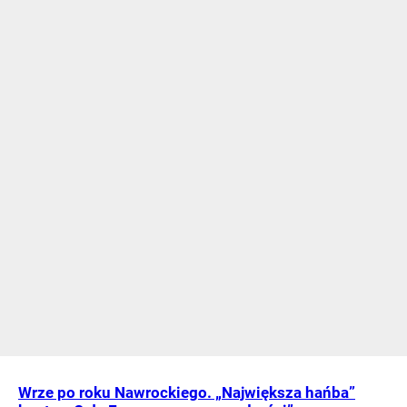
Wrze po roku Nawrockiego. „Największa hańba”