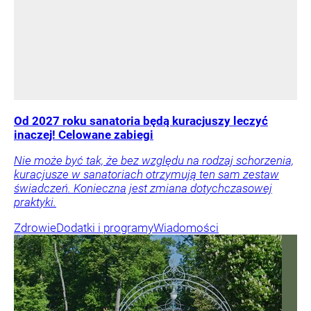
Od 2027 roku sanatoria będą kuracjuszy leczyć
inaczej! Celowane zabiegi
Nie może być tak, że bez względu na rodzaj schorzenia,
kuracjusze w sanatoriach otrzymują ten sam zestaw
świadczeń. Konieczna jest zmiana dotychczasowej
praktyki.
Zdrowie
Dodatki i programy
Wiadomości