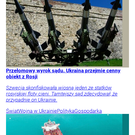
Przełomowy wyrok sądu. Ukraina przejmie cenny
obiekt z Rosji
Szwecja skonfiskowała wiosną jeden ze statków
rosyjskiej floty cieni. Tamtejszy sąd zdecydował, że
przypadnie on Ukrainie.
Świat
Wojna w Ukrainie
Polityka
Gospodarka