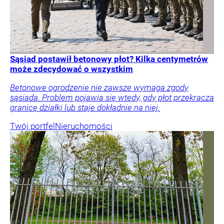
Sąsiad postawił betonowy płot? Kilka centymetrów
może zdecydować o wszystkim
Betonowe ogrodzenie nie zawsze wymaga zgody
sąsiada. Problem pojawia się wtedy, gdy płot przekracza
granicę działki lub staje dokładnie na niej.
Twój portfel
Nieruchomości