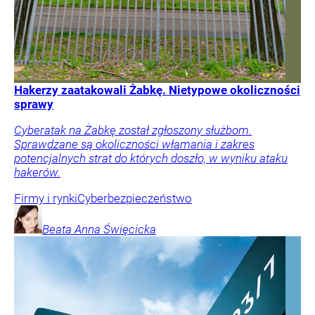
Hakerzy zaatakowali Żabkę. Nietypowe okoliczności
sprawy
Cyberatak na Żabkę został zgłoszony służbom.
Sprawdzane są okoliczności włamania i zakres
potencjalnych strat do których doszło, w wyniku ataku
hakerów.
Firmy i rynki
Cyberbezpieczeństwo
Beata Anna
Święcicka