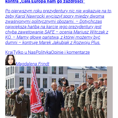
kontra „Cała Europa nam go zazdrości”
Po pierwszym roku prezydentury nic nie wskazuje na to,
żeby Karol Nawrocki wyciszył spory między dwoma
zwaśnionymi politycznymi obozami. – Dotychczas
największą hańbą na karcie jego prezydentury jest
chyba zawetowanie SAFE – ocenia Mariusz Witczak z
KO. – Mamy głowę państwa, z której możemy być
dumni – kontruje Marek Jakubiak z Rozwoju Plus.
Kraj
Tylko u Nas
Polityka
Opinie i komentarze
Magdalena
Frindt