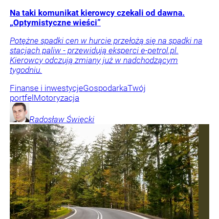
Na taki komunikat kierowcy czekali od dawna.
„Optymistyczne wieści”
Potężne spadki cen w hurcie przełożą się na spadki na
stacjach paliw - przewidują eksperci e-petrol.pl.
Kierowcy odczują zmiany już w nadchodzącym
tygodniu.
Finanse i inwestycje
Gospodarka
Twój
portfel
Motoryzacja
Radosław
Święcki