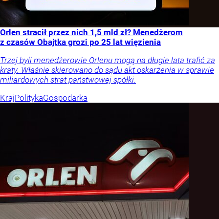
Orlen stracił przez nich 1,5 mld zł? Menedżerom
z czasów Obajtka grozi po 25 lat więzienia
Trzej byli menedżerowie Orlenu mogą na długie lata trafić za
kraty. Właśnie skierowano do sądu akt oskarżenia w sprawie
miliardowych strat państwowej spółki.
Kraj
Polityka
Gospodarka