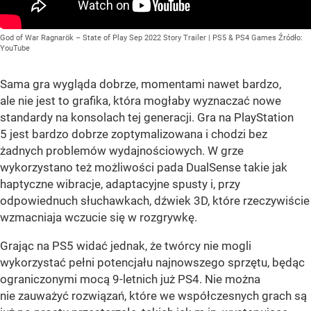
God of War Ragnarök – State of Play Sep 2022 Story Trailer | PS5 & PS4 Games
Źródło:
YouTube
Sama gra wygląda dobrze, momentami nawet bardzo,
ale nie jest to grafika, która mogłaby wyznaczać nowe
standardy na konsolach tej generacji. Gra na PlayStation
5 jest bardzo dobrze zoptymalizowana i chodzi bez
żadnych problemów wydajnościowych. W grze
wykorzystano też możliwości pada DualSense takie jak
haptyczne wibracje, adaptacyjne spusty i, przy
odpowiednuch słuchawkach, dźwiek 3D, które rzeczywiście
wzmacniaja wczucie się w rozgrywkę.
Grając na PS5 widać jednak, że twórcy nie mogli
wykorzystać pełni potencjału najnowszego sprzętu, będąc
ograniczonymi mocą 9-letnich już PS4. Nie można
nie zauważyć rozwiązań, które we współczesnych grach są