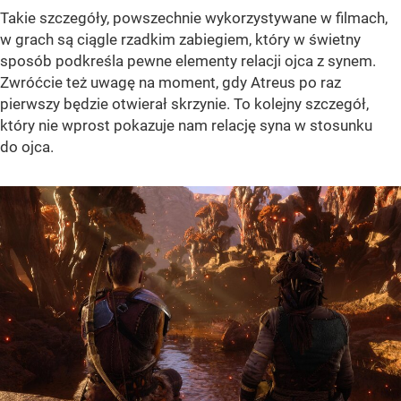
Takie szczegóły, powszechnie wykorzystywane w filmach,
w grach są ciągle rzadkim zabiegiem, który w świetny
sposób podkreśla pewne elementy relacji ojca z synem.
Zwróćcie też uwagę na moment, gdy Atreus po raz
pierwszy będzie otwierał skrzynie. To kolejny szczegół,
który nie wprost pokazuje nam relację syna w stosunku
do ojca.