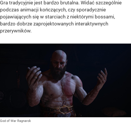
Gra tradycyjnie jest bardzo brutalna. Widać szczególnie
podczas animacji kończących, czy sporadycznie
pojawiających się w starciach z niektórymi bossami,
bardzo dobrze zaprojektowanych interaktywnych
przerywników.
God of War Ragnarok