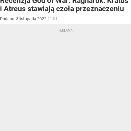
Recenzja God of War: Ragnarok. Kratos
i Atreus stawiają czoła przeznaczeniu
Dodano:
3
listopada
2022
21:01