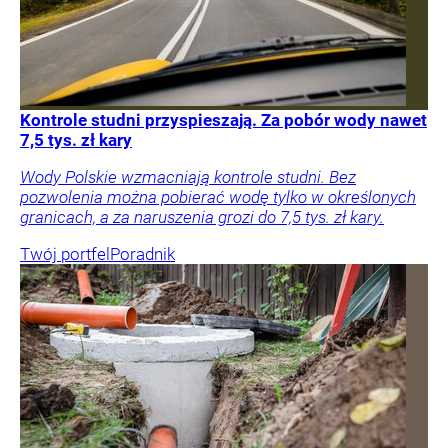
Kontrole studni przyspieszają. Za pobór wody nawet
7,5 tys. zł kary
Wody Polskie wzmacniają kontrole studni. Bez
pozwolenia można pobierać wodę tylko w określonych
granicach, a za naruszenia grozi do 7,5 tys. zł kary.
Twój portfel
Poradnik