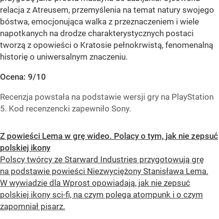
relacja z Atreusem, przemyślenia na temat natury swojego
bóstwa, emocjonująca walka z przeznaczeniem i wiele
napotkanych na drodze charakterystycznych postaci
tworzą z opowieści o Kratosie pełnokrwistą, fenomenalną
historię o uniwersalnym znaczeniu.
Ocena: 9/10
Recenzja powstała na podstawie wersji gry na PlayStation
5. Kod recenzencki zapewniło Sony.
Z powieści Lema w grę wideo. Polacy o tym, jak nie zepsuć
polskiej ikony
Polscy twórcy ze Starward Industries przygotowują grę
na podstawie powieści Niezwyciężony Stanisława Lema.
W wywiadzie dla Wprost opowiadają, jak nie zepsuć
polskiej ikony sci-fi, na czym polega atompunk i o czym
zapomniał pisarz.