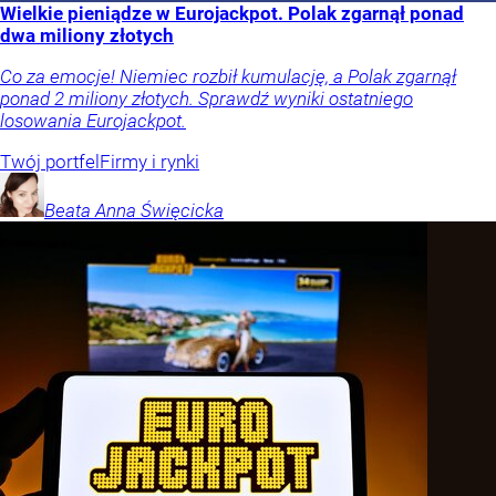
Wielkie pieniądze w Eurojackpot. Polak zgarnął ponad
dwa miliony złotych
Co za emocje! Niemiec rozbił kumulację, a Polak zgarnął
ponad 2 miliony złotych. Sprawdź wyniki ostatniego
losowania Eurojackpot.
Twój portfel
Firmy i rynki
Beata Anna
Święcicka