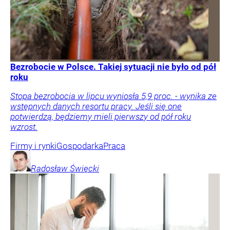
Bezrobocie w Polsce. Takiej sytuacji nie było od pół
roku
Stopa bezrobocia w lipcu wyniosła 5,9 proc. - wynika ze
wstępnych danych resortu pracy. Jeśli się one
potwierdzą, będziemy mieli pierwszy od pół roku
wzrost.
Firmy i rynki
Gospodarka
Praca
Radosław
Święcki