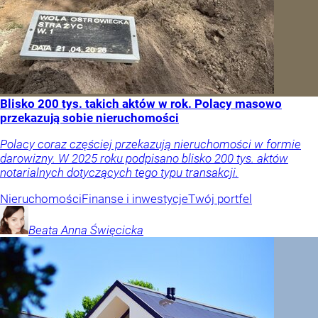
Blisko 200 tys. takich aktów w rok. Polacy masowo
przekazują sobie nieruchomości
Polacy coraz częściej przekazują nieruchomości w formie
darowizny. W 2025 roku podpisano blisko 200 tys. aktów
notarialnych dotyczących tego typu transakcji.
Nieruchomości
Finanse i inwestycje
Twój portfel
Beata Anna
Święcicka