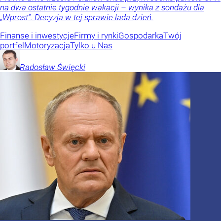
na dwa ostatnie tygodnie wakacji – wynika z sondażu dla
„Wprost”. Decyzja w tej sprawie lada dzień.
Finanse i inwestycje
Firmy i rynki
Gospodarka
Twój
portfel
Motoryzacja
Tylko u Nas
Radosław
Święcki