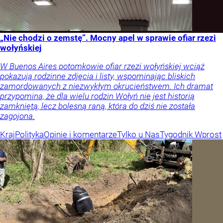
„Nie chodzi o zemstę”. Mocny apel w sprawie ofiar rzezi
wołyńskiej
W Buenos Aires potomkowie ofiar rzezi wołyńskiej wciąż
pokazują rodzinne zdjęcia i listy, wspominając bliskich
zamordowanych z niezwykłym okrucieństwem. Ich dramat
przypomina, że dla wielu rodzin Wołyń nie jest historią
zamkniętą, lecz bolesną raną, która do dziś nie została
zagojona.
Kraj
Polityka
Opinie i komentarze
Tylko u Nas
Tygodnik Wprost