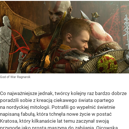
God of War Ragnarok
Co najważniejsze jednak, twórcy kolejny raz bardzo dobrze
poradzili sobie z kreacją ciekawego świata opartego
na nordyckiej mitologii. Potrafili go wypełnić świetnie
napisaną fabułą, która tchnęła nowe życie w postać
Kratosa, który kilkanaście lat temu zaczynał swoją
przygodę jako prosta maszyna do zabijania. Ojcowska