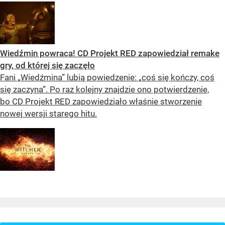
Wiedźmin powraca! CD Projekt RED zapowiedział remake
gry, od której się zaczęło
Fani „Wiedźmina” lubią powiedzenie: „coś się kończy, coś
się zaczyna”. Po raz kolejny znajdzie ono potwierdzenie,
bo CD Projekt RED zapowiedziało właśnie stworzenie
nowej wersji starego hitu.