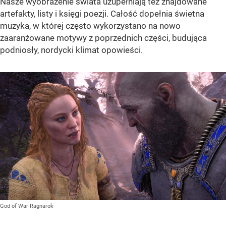
Nasze wyobrażenie świata uzupełniają też znajdowane
artefakty, listy i księgi poezji. Całość dopełnia świetna
muzyka, w której często wykorzystano na nowo
zaaranżowane motywy z poprzednich części, budująca
podniosły, nordycki klimat opowieści.
God of War Ragnarok