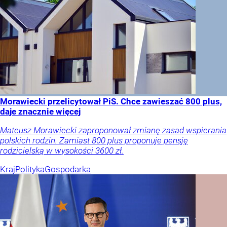
Morawiecki przelicytował PiS. Chce zawieszać 800 plus,
daje znacznie więcej
Mateusz Morawiecki zaproponował zmianę zasad wspierania
polskich rodzin. Zamiast 800 plus proponuje pensję
rodzicielską w wysokości 3600 zł.
Kraj
Polityka
Gospodarka