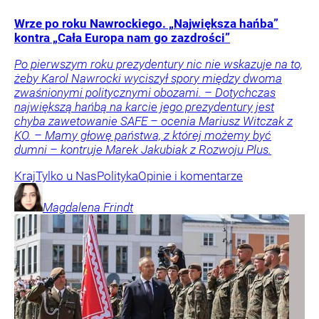
Wrze po roku Nawrockiego. „Największa hańba”
kontra „Cała Europa nam go zazdrości”
Po pierwszym roku prezydentury nic nie wskazuje na to,
żeby Karol Nawrocki wyciszył spory między dwoma
zwaśnionymi politycznymi obozami. – Dotychczas
największą hańbą na karcie jego prezydentury jest
chyba zawetowanie SAFE – ocenia Mariusz Witczak z
KO. – Mamy głowę państwa, z której możemy być
dumni – kontruje Marek Jakubiak z Rozwoju Plus.
Kraj
Tylko u Nas
Polityka
Opinie i komentarze
Magdalena
Frindt