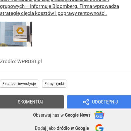
grupowych – informuje Bloomberg. Firma wprowadza
strategię cięcia kosztów i poprawy rentowności.
Źródło:
WPROST.pl
Finanse i inwestycje
Firmy i rynki
SKOMENTUJ
UDOSTĘPNIJ
Obserwuj nas
w
Google News
Dodaj jako
źródło w Google