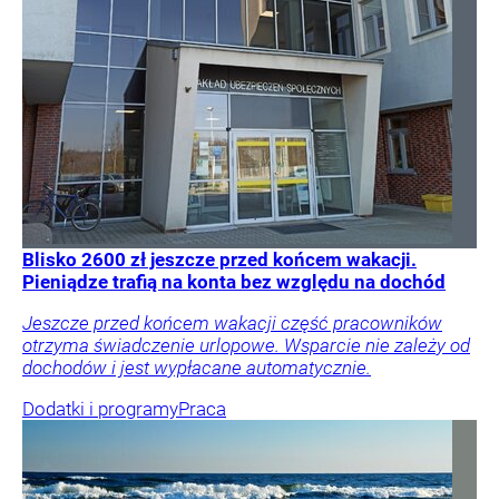
Blisko 2600 zł jeszcze przed końcem wakacji.
Pieniądze trafią na konta bez względu na dochód
Jeszcze przed końcem wakacji część pracowników
otrzyma świadczenie urlopowe. Wsparcie nie zależy od
dochodów i jest wypłacane automatycznie.
Dodatki i programy
Praca