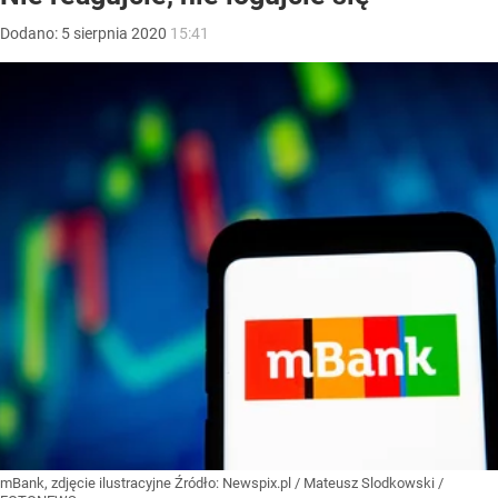
Dodano:
5
sierpnia
2020
15:41
mBank, zdjęcie ilustracyjne
Źródło:
Newspix.pl
/
Mateusz Slodkowski /