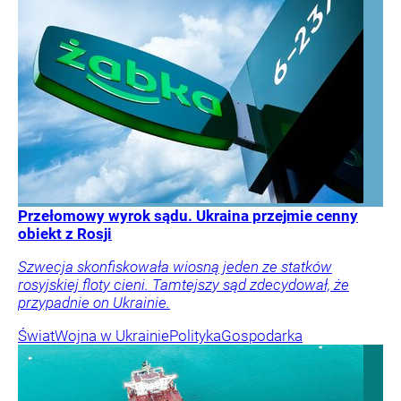
Przełomowy wyrok sądu. Ukraina przejmie cenny
obiekt z Rosji
Szwecja skonfiskowała wiosną jeden ze statków
rosyjskiej floty cieni. Tamtejszy sąd zdecydował, że
przypadnie on Ukrainie.
Świat
Wojna w Ukrainie
Polityka
Gospodarka