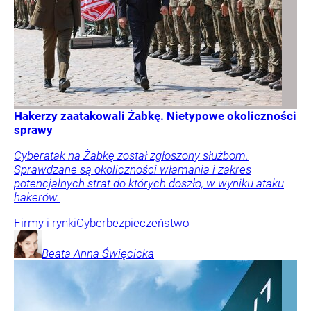
Hakerzy zaatakowali Żabkę. Nietypowe okoliczności
sprawy
Cyberatak na Żabkę został zgłoszony służbom.
Sprawdzane są okoliczności włamania i zakres
potencjalnych strat do których doszło, w wyniku ataku
hakerów.
Firmy i rynki
Cyberbezpieczeństwo
Beata Anna
Święcicka