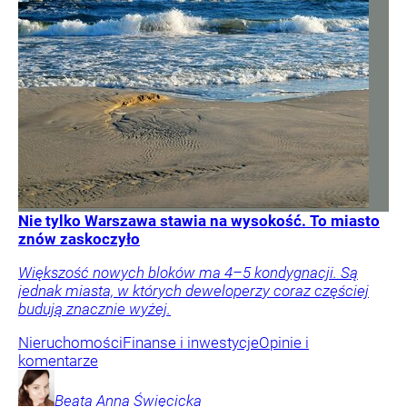
Nie tylko Warszawa stawia na wysokość. To miasto
znów zaskoczyło
Większość nowych bloków ma 4–5 kondygnacji. Są
jednak miasta, w których deweloperzy coraz częściej
budują znacznie wyżej.
Nieruchomości
Finanse i inwestycje
Opinie i
komentarze
Beata Anna
Święcicka