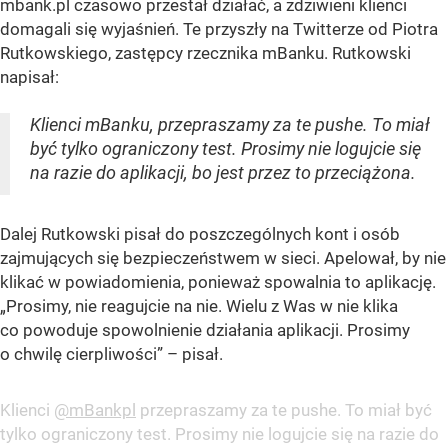
mbank.pl czasowo przestał działać, a zdziwieni klienci
domagali się wyjaśnień. Te przyszły na Twitterze od Piotra
Rutkowskiego, zastępcy rzecznika mBanku. Rutkowski
napisał:
Klienci mBanku, przepraszamy za te pushe. To miał
być tylko ograniczony test. Prosimy nie logujcie się
na razie do aplikacji, bo jest przez to przeciążona.
Dalej Rutkowski pisał do poszczególnych kont i osób
zajmujących się bezpieczeństwem w sieci. Apelował, by nie
klikać w powiadomienia, ponieważ spowalnia to aplikację.
„Prosimy, nie reagujcie na nie. Wielu z Was w nie klika
co powoduje spowolnienie działania aplikacji. Prosimy
o chwilę cierpliwości” – pisał.
Klienci
@mBankpl
przepraszamy za te pushe. To miał być
tylko ograniczony test. Prosimy nie logujcie się na razie do