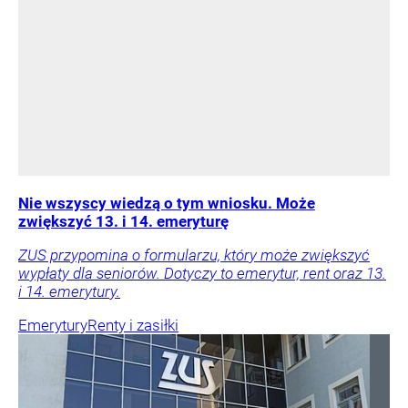
Nie wszyscy wiedzą o tym wniosku. Może
zwiększyć 13. i 14. emeryturę
ZUS przypomina o formularzu, który może zwiększyć
wypłaty dla seniorów. Dotyczy to emerytur, rent oraz 13.
i 14. emerytury.
Emerytury
Renty i zasiłki