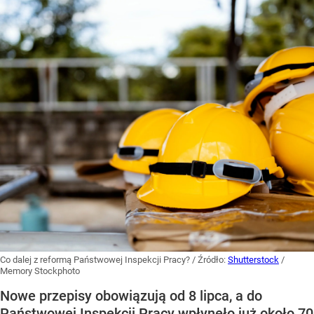
Co dalej z reformą Państwowej Inspekcji Pracy?
/ Źródło:
Shutterstock
/
Memory Stockphoto
Nowe przepisy obowiązują od 8 lipca, a do
Państwowej Inspekcji Pracy wpłynęło już około 70