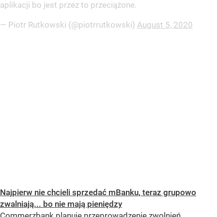
aplikacji bo jest przez to przeciążone.
— Piotr Rutkowski (@piotrrutkowski)
August 5, 2020
Najpierw nie chcieli sprzedać mBanku, teraz grupowo
zwalniają... bo nie mają pieniędzy
Commerzbank planuje przeprowadzenie zwolnień