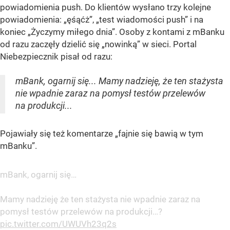
powiadomienia push. Do klientów wysłano trzy kolejne
powiadomienia: „ęśąćż”, „test wiadomości push” i na
koniec „Życzymy miłego dnia”. Osoby z kontami z mBanku
od razu zaczęły dzielić się „nowinką” w sieci. Portal
Niebezpiecznik pisał od razu:
mBank, ogarnij się... Mamy nadzieję, że ten stażysta
nie wpadnie zaraz na pomysł testów przelewów
na produkcji...
Pojawiały się też komentarze „fajnie się bawią w tym
mBanku”.
mBank, ogarnij się…
Mamy nadzieję że ten stażysta nie wpadnie zaraz na
pomysł testów przelewów na produkcji…?
pic.twitter.com/UWUVh23q2s