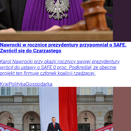
Nawrocki w rocznicę prezydentury przypomniał o SAFE.
Zwrócił się do Czarzastego
Karol Nawrocki przy okazji rocznicy swojej prezydentury
wrócił do ustawy o SAFE 0 proc. Podkreślał, że obecnie
projekt ten firmuje członek koalicji rządzącej.
Kraj
Polityka
Gospodarka