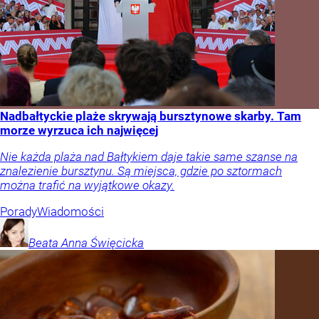
Nadbałtyckie plaże skrywają bursztynowe skarby. Tam
morze wyrzuca ich najwięcej
Nie każda plaża nad Bałtykiem daje takie same szanse na
znalezienie bursztynu. Są miejsca, gdzie po sztormach
można trafić na wyjątkowe okazy.
Porady
Wiadomości
Beata Anna
Święcicka