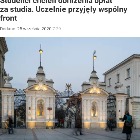
Studenci chcieli obniżenia opłat
za studia. Uczelnie przyjęły wspólny
front
Dodano:
25
września
2020
7:29