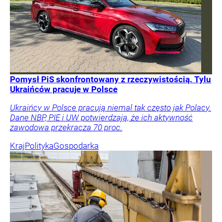
Pomysł PiS skonfrontowany z rzeczywistością. Tylu
Ukraińców pracuje w Polsce
Ukraińcy w Polsce pracują niemal tak często jak Polacy.
Dane NBP, PIE i UW potwierdzają, że ich aktywność
zawodowa przekracza 70 proc.
Kraj
Polityka
Gospodarka