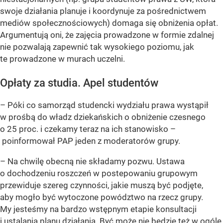
swoje działania planuje i koordynuje za pośrednictwem
mediów społecznościowych) domaga się obniżenia opłat.
Argumentują oni, że zajęcia prowadzone w formie zdalnej
nie pozwalają zapewnić tak wysokiego poziomu, jak
te prowadzone w murach uczelni.
Opłaty za studia. Apel studentów
– Póki co samorząd studencki wydziału prawa wystąpił
w prośbą do władz dziekańskich o obniżenie czesnego
o 25 proc. i czekamy teraz na ich stanowisko –
poinformował PAP jeden z moderatorów grupy.
– Na chwilę obecną nie składamy pozwu. Ustawa
o dochodzeniu roszczeń w postepowaniu grupowym
przewiduje szereg czynności, jakie muszą być podjęte,
aby mogło być wytoczone powództwo na rzecz grupy.
My jesteśmy na bardzo wstępnym etapie konsultacji
i ustalania planu działania. Być może nie będzie też w ogóle