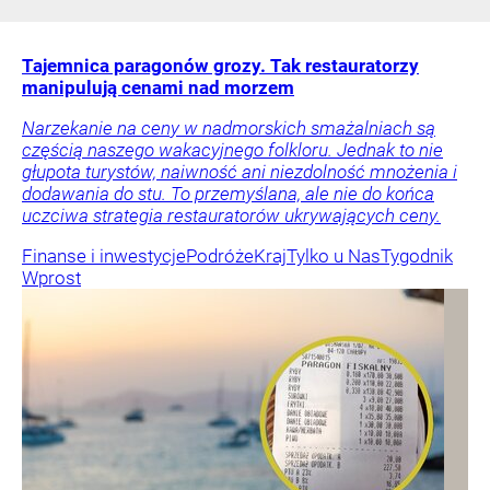
Tajemnica paragonów grozy. Tak restauratorzy
manipulują cenami nad morzem
Narzekanie na ceny w nadmorskich smażalniach są
częścią naszego wakacyjnego folkloru. Jednak to nie
głupota turystów, naiwność ani niezdolność mnożenia i
dodawania do stu. To przemyślana, ale nie do końca
uczciwa strategia restauratorów ukrywających ceny.
Finanse i inwestycje
Podróże
Kraj
Tylko u Nas
Tygodnik
Wprost