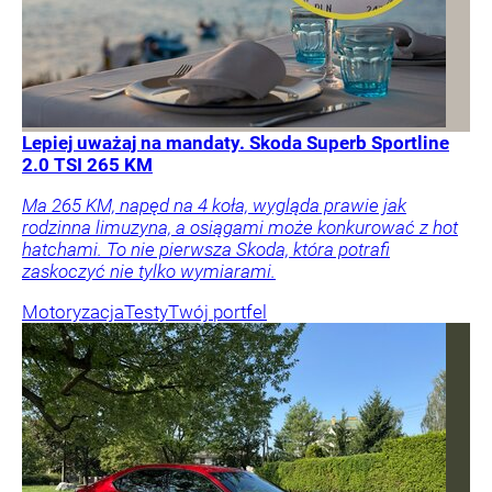
Lepiej uważaj na mandaty. Skoda Superb Sportline
2.0 TSI 265 KM
Ma 265 KM, napęd na 4 koła, wygląda prawie jak
rodzinna limuzyna, a osiągami może konkurować z hot
hatchami. To nie pierwsza Skoda, która potrafi
zaskoczyć nie tylko wymiarami.
Motoryzacja
Testy
Twój portfel