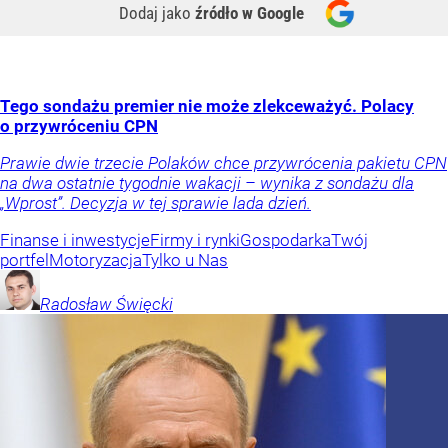
Dodaj jako
źródło w Google
Tego sondażu premier nie może zlekceważyć. Polacy
o przywróceniu CPN
Prawie dwie trzecie Polaków chce przywrócenia pakietu CPN
na dwa ostatnie tygodnie wakacji – wynika z sondażu dla
„Wprost”. Decyzja w tej sprawie lada dzień.
Finanse i inwestycje
Firmy i rynki
Gospodarka
Twój
portfel
Motoryzacja
Tylko u Nas
Radosław
Święcki