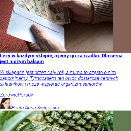
Leży w każdym sklepie, a jemy go za rzadko. Dla serca
jest niczym balsam
W sklepach jest przez cały rok, a mimo to często o nim
zapominamy. Tymczasem ten owoc dostarcza cennych
składników i może wspierać organizm seniorów.
Zdrowie
Porady
Beata Anna
Święcicka