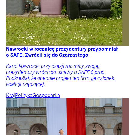
Nawrocki w rocznicę prezydentury przypomniał
o SAFE. Zwrócił się do Czarzastego
Karol Nawrocki przy okazji rocznicy swojej
prezydentury wrócił do ustawy o SAFE 0 proc.
Podkreślał, że obecnie projekt ten firmuje członek
koalicji rządzącej.
Kraj
Polityka
Gospodarka