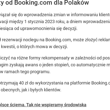
y od Booking.com dla Polaków
wiązał się do wprowadzenia zmian w informowaniu klien
rwacji między 1 stycznia 2023 roku, a dniem wprowadzeni
siąca od uprawomocnienia się decyzji.
 rezerwacji noclegu na Booking.com, może złożyć reklam
 kwestii, o których mowa w decyzji.
iczyć na różne formy rekompensaty w zależności od po
gim zyskają awans o jeden stopień, co automatycznie m
 w ramach tego programu.
otrzymają 40 zł do wykorzystania na platformie Bookin
becnych, jak i byłych klientów.
olsce ściema. Tak nie wspieramy środowiska