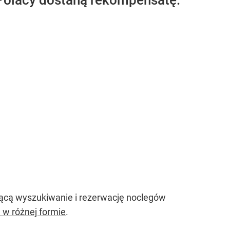
 Polacy dostaną rekompensatę.
ącą wyszukiwanie i rezerwację noclegów
w różnej formie
.