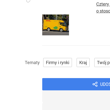
Cztery
o stos
Firmy i rynki
Kraj
Twój p
UDO