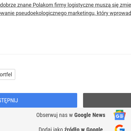
 dobrze znane Polakom firmy logistyczne muszą się zmier
owanie pseudoekologicznego marketingu, który wprowadz
ortfel
STĘPNIJ
Obserwuj nas
w
Google News
Dodaj jako
źródło w Google