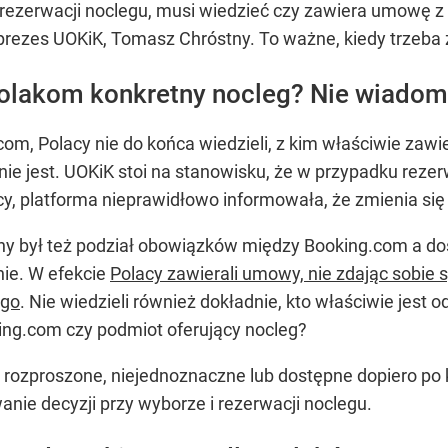
 rezerwacji noclegu, musi wiedzieć czy zawiera umowę z 
 prezes UOKiK, Tomasz Chróstny. To ważne, kiedy trzeba 
Polakom konkretny nocleg? Nie wiado
om, Polacy nie do końca wiedzieli, z kim właściwie za
 nie jest. UOKiK stoi na stanowisku, że w przypadku reze
rcy, platforma nieprawidłowo informowała, że zmienia si
ny był też podział obowiązków między Booking.com a d
nie. W efekcie
Polacy zawierali umowy, nie zdając sobie 
ego
. Nie wiedzieli również dokładnie, kto właściwie jest
ng.com czy podmiot oferujący nocleg?
rozproszone, niejednoznaczne lub dostępne dopiero po kl
ie decyzji przy wyborze i rezerwacji noclegu.