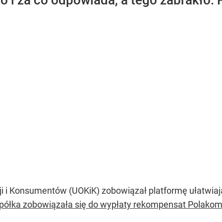
o i za co odpowiada, a tego zabrakło.
i i Konsumentów (UOKiK) zobowiązał platformę ułatwiaj
półka zobowiązała się do wypłaty rekompensat Polakom 