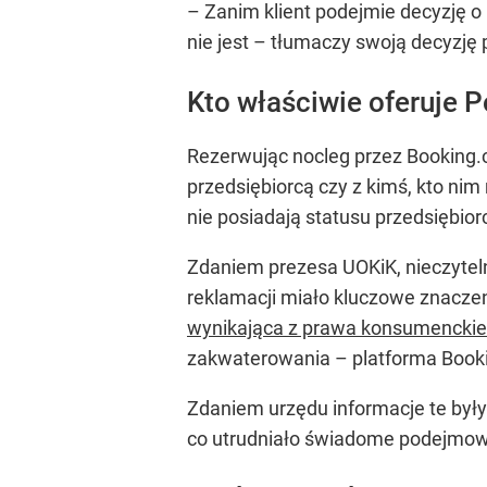
– Zanim klient podejmie decyzję o
nie jest – tłumaczy swoją decyzję
Kto właściwie oferuje 
Rezerwując nocleg przez Booking.c
przedsiębiorcą czy z kimś, kto nim
nie posiadają statusu przedsiębio
Zdaniem prezesa UOKiK, nieczytel
reklamacji miało kluczowe znacze
wynikająca z prawa konsumencki
zakwaterowania – platforma Booki
Zdaniem urzędu informacje te były 
co utrudniało świadome podejmowan