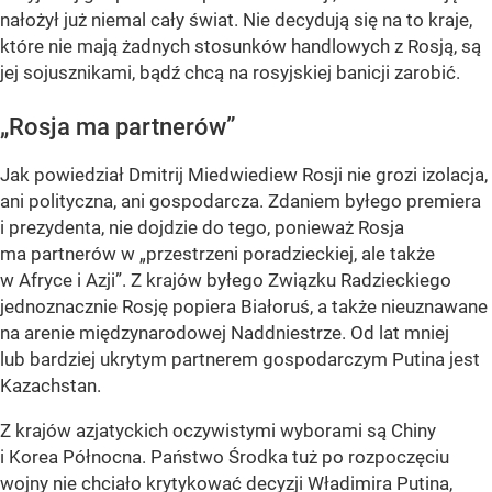
nałożył już niemal cały świat. Nie decydują się na to kraje,
które nie mają żadnych stosunków handlowych z Rosją, są
jej sojusznikami, bądź chcą na rosyjskiej banicji zarobić.
„Rosja ma partnerów”
Jak powiedział Dmitrij Miedwiediew Rosji nie grozi izolacja,
ani polityczna, ani gospodarcza. Zdaniem byłego premiera
i prezydenta, nie dojdzie do tego, ponieważ Rosja
ma partnerów w „przestrzeni poradzieckiej, ale także
w Afryce i Azji”. Z krajów byłego Związku Radzieckiego
jednoznacznie Rosję popiera Białoruś, a także nieuznawane
na arenie międzynarodowej Naddniestrze. Od lat mniej
lub bardziej ukrytym partnerem gospodarczym Putina jest
Kazachstan.
Z krajów azjatyckich oczywistymi wyborami są Chiny
i Korea Północna. Państwo Środka tuż po rozpoczęciu
wojny nie chciało krytykować decyzji Władimira Putina,