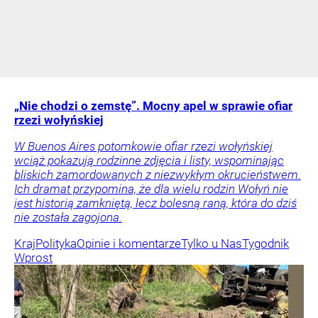
„Nie chodzi o zemstę”. Mocny apel w sprawie ofiar
rzezi wołyńskiej
W Buenos Aires potomkowie ofiar rzezi wołyńskiej
wciąż pokazują rodzinne zdjęcia i listy, wspominając
bliskich zamordowanych z niezwykłym okrucieństwem.
Ich dramat przypomina, że dla wielu rodzin Wołyń nie
jest historią zamkniętą, lecz bolesną raną, która do dziś
nie została zagojona.
Kraj
Polityka
Opinie i komentarze
Tylko u Nas
Tygodnik
Wprost