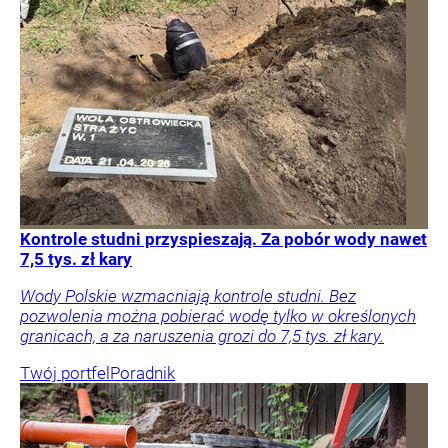
Kontrole studni przyspieszają. Za pobór wody nawet
7,5 tys. zł kary
Wody Polskie wzmacniają kontrole studni. Bez
pozwolenia można pobierać wodę tylko w określonych
granicach, a za naruszenia grozi do 7,5 tys. zł kary.
Twój portfel
Poradnik