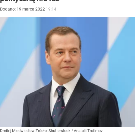
Dodano:
19
marca
2022
19:14
Dmitrij Miedwiediew
Źródło:
Shutterstock
/
Anatolii Trofimov