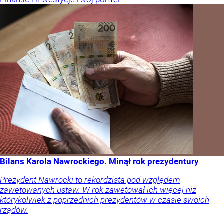
Bilans Karola Nawrockiego. Minął rok prezydentury
Prezydent Nawrocki to rekordzista pod względem
zawetowanych ustaw. W rok zawetował ich więcej niż
którykolwiek z poprzednich prezydentów w czasie swoich
rządów.