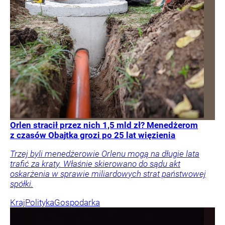
Orlen stracił przez nich 1,5 mld zł? Menedżerom
z czasów Obajtka grozi po 25 lat więzienia
Trzej byli menedżerowie Orlenu mogą na długie lata
trafić za kraty. Właśnie skierowano do sądu akt
oskarżenia w sprawie miliardowych strat państwowej
spółki.
Kraj
Polityka
Gospodarka