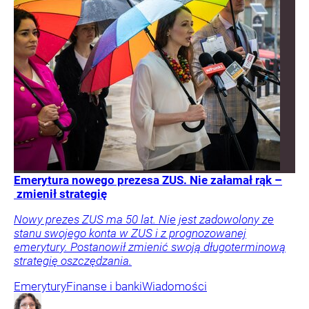
Emerytura nowego prezesa ZUS. Nie załamał rąk –
zmienił strategię
Nowy prezes ZUS ma 50 lat. Nie jest zadowolony ze
stanu swojego konta w ZUS i z prognozowanej
emerytury. Postanowił zmienić swoją długoterminową
strategię oszczędzania.
Emerytury
Finanse i banki
Wiadomości