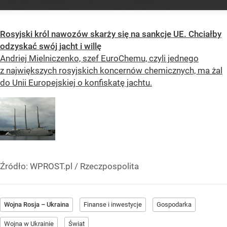
Rosyjski król nawozów skarży się na sankcje UE. Chciałby
odzyskać swój jacht i willę
Andriej Mielniczenko, szef EuroChemu, czyli jednego
z największych rosyjskich koncernów chemicznych, ma żal
do Unii Europejskiej o konfiskatę jachtu.
Źródło:
WPROST.pl
/
Rzeczpospolita
Wojna Rosja – Ukraina
Finanse i inwestycje
Gospodarka
Wojna w Ukrainie
Świat