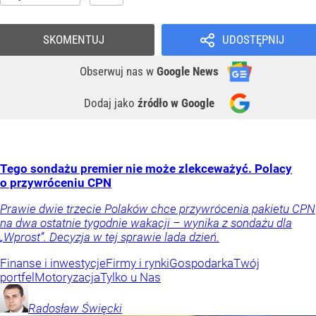
SKOMENTUJ
UDOSTĘPNIJ
Obserwuj nas
w
Google News
Dodaj jako
źródło w Google
Tego sondażu premier nie może zlekceważyć. Polacy
o przywróceniu CPN
Prawie dwie trzecie Polaków chce przywrócenia pakietu CPN
na dwa ostatnie tygodnie wakacji – wynika z sondażu dla
„Wprost”. Decyzja w tej sprawie lada dzień.
Finanse i inwestycje
Firmy i rynki
Gospodarka
Twój
portfel
Motoryzacja
Tylko u Nas
Radosław
Święcki