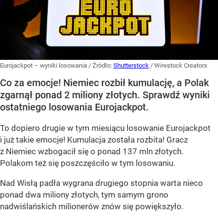
Eurojackpot – wyniki losowania
/ Źródło:
Shutterstock
/
Wirestock Creators
Co za emocje! Niemiec rozbił kumulację, a Polak
zgarnął ponad 2 miliony złotych. Sprawdź wyniki
ostatniego losowania Eurojackpot.
To dopiero drugie w tym miesiącu losowanie Eurojackpot
i już takie emocje! Kumulacja została rozbita! Gracz
z Niemiec wzbogacił się o ponad 137 mln złotych.
Polakom też się poszczęściło w tym losowaniu.
Nad Wisłą padła wygrana drugiego stopnia warta nieco
ponad dwa miliony złotych, tym samym grono
nadwiślańskich milionerów znów się powiększyło.