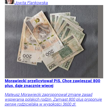
Jowita
Flankowska
Morawiecki przelicytował PiS. Chce zawieszać 800
plus, daje znacznie więcej
Mateusz Morawiecki zaproponował zmianę zasad
wspierania polskich rodzin. Zamiast 800 plus proponuje
pensję rodzicielską w wysokości 3600 zł.